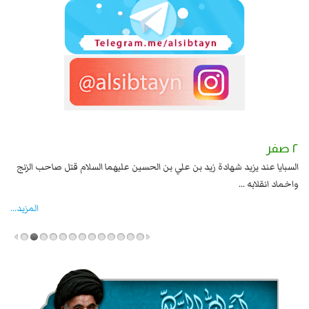
٢ صفر
١ صفر
السبايا عند يزيد شهادة زيد بن علي بن الحسين عليهما السلام قتل صاحب الزنج
وقع
واخماد انقلابه ...
المزید...