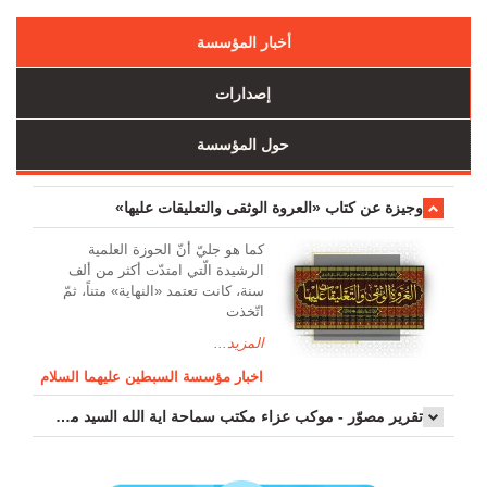
أخبار المؤسسة
إصدارات
حول المؤسسة
وجیزة عن کتاب «العروة الوثقی والتعلیقات علیها»
کما هو جليّ أنّ الحوزة العلمیة
الرشیدة الّتي امتدّت أكثر من ألف
سنة، كانت تعتمد «النهاية» متناً، ثمّ
اتّخذت
المزيد...
اخبار مؤسسة السبطين عليهما السلام
تقرير مصوّر - موكب عزاء مکتب سماحة اية الله السيد مرتضى الموسوي الاصفهاني في يوم إستشهاد السيدة فاطم...