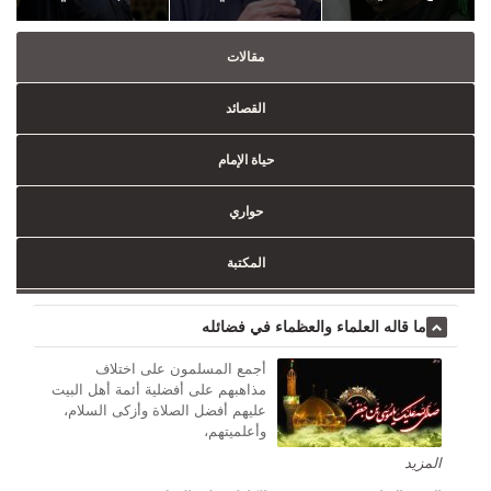
مقالات
القصائد
حياة الإمام
حواري
المكتبة
ما قاله العلماء والعظماء في فضائله
أجمع المسلمون على اختلاف
مذاهبهم على أفضلية أئمة أهل البيت
عليهم أفضل الصلاة وأزكى السلام،
وأعلميتهم،
المزید