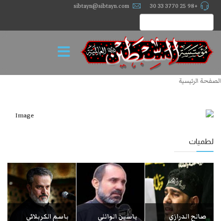
sibtayn@sibtayn.com
+98 25 3770 33 30
الصفحة الرئيسية
لطميات
صالح الدرازي
ياسين الوائلي
باسم الكربلائي