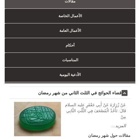
مقالات
الأعمال الخاصة
الأعمال العامة
أحكام
المناسبات
الأدعية اليومية
قضاء الحوائج في الثلث الثاني من شهر رمضان
عَنْ زُرَارَةَ عَنْ أَبِي جَعْفَرٍ علیه السلام
قَالَ: تَأْخُذُ الْمُصْحَفَ فِي الثُّلُثِ الثَّانِي
مِنْ
المزيد...
مقالات حول شهر رمضان