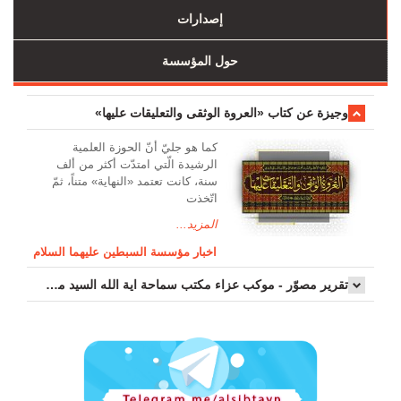
إصدارات
حول المؤسسة
وجیزة عن کتاب «العروة الوثقی والتعلیقات علیها»
کما هو جليّ أنّ الحوزة العلمیة
الرشیدة الّتي امتدّت أكثر من ألف
سنة، كانت تعتمد «النهاية» متناً، ثمّ
اتّخذت
المزيد...
اخبار مؤسسة السبطين عليهما السلام
تقرير مصوّر - موكب عزاء مکتب سماحة اية الله السيد مرتضى الموسوي الاصفهاني في يوم إستشهاد السيدة فاطم...