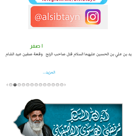
٢ صفر
١ صفر
السبايا عند يزيد شهادة زيد بن علي بن الحسين عليهما السلام قتل صاحب الزنج
وقع
واخماد انقلابه ...
المزید...