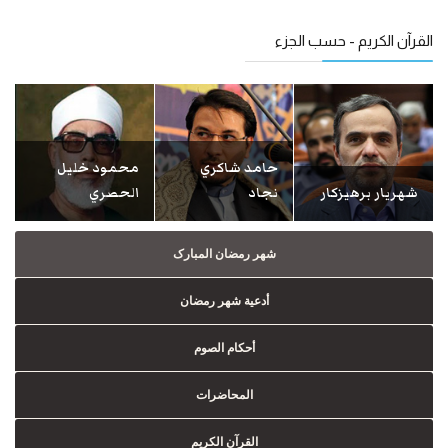
القرآن الكريم - حسب الجزء
حامد شاكري
محمود خليل
شهريار برهيزكار
نجاد
الحصري
شهر رمضان المبارک
أدعية شهر رمضان
أحكام الصوم
المحاضرات
القرآن الكريم