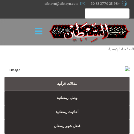
sibtayn@sibtayn.com
+98 25 3770 33 30
الصفحة الرئيسية
مقالات قرآنية
وصايا رمضانية
أحاديث رمضانية
فضل شهر رمضان