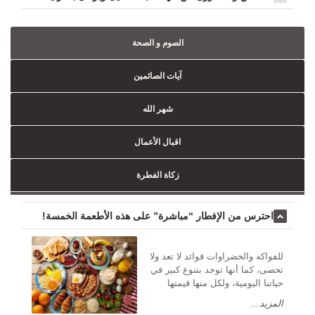
الصوم و الصحة
آيات الصائمين
شهر الله
اقبال الأعمال
زكاة الفطرة
احترس من الإفطار “مباشرة” على هذه الأطعمة الخمسة!
للفواكه والخضراوات فوائد لا تعد ولا
تحصى، كما أنها توجد بتنوع كبير في
حياتنا اليومية، ولكل منها قيمتها
المزيد...