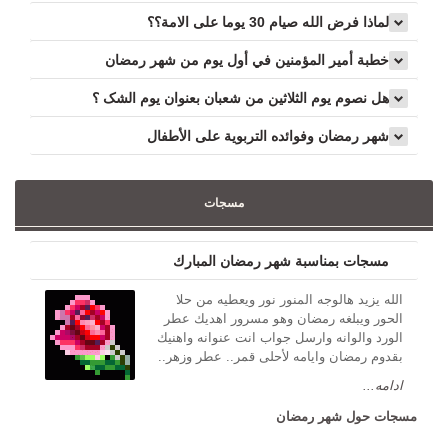
لماذا فرض الله صيام 30 يوما على الامة؟؟
خطبة أمير المؤمنين في أول يوم من شهر رمضان
هل نصوم یوم الثلاثین من شعبان بعنوان یوم الشک ؟
شهر رمضان وفوائده التربوية على الأطفال
مسجات
مسجات بمناسبة شهر رمضان المبارك
الله يزيد هالوجه المنور نور ويعطيه من حلا
الحور ويبلغه رمضان وهو مسرور اهديك عطر
الورد والوانه وارسل جواب انت عنوانه واهنيك
بقدوم رمضان وايامه لأحلى قمر.. عطر وزهر..
ادامه...
مسجات حول شهر رمضان