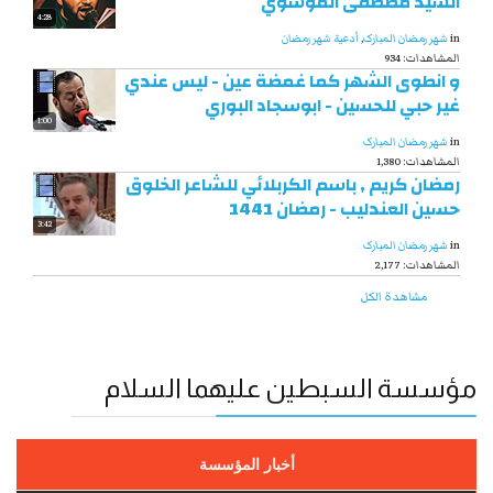
السيد مصطفى الموسوي
4:28
in
شهر رمضان المبارک
,
أدعية شهر رمضان
934 :المشاهدات
و انطوى الشهر كما غمضة عين - ليس عندي
غير حبي للحسين - ابوسجاد البوري
1:00
in
شهر رمضان المبارک
1,380 :المشاهدات
رمضان كريم , باسم الكربلائي للشاعر الخلوق
حسين العندليب - رمضان 1441
3:42
in
شهر رمضان المبارک
2,177 :المشاهدات
مشاهدة الكل
مؤسسة السبطين عليهما السلام
أخبار المؤسسة