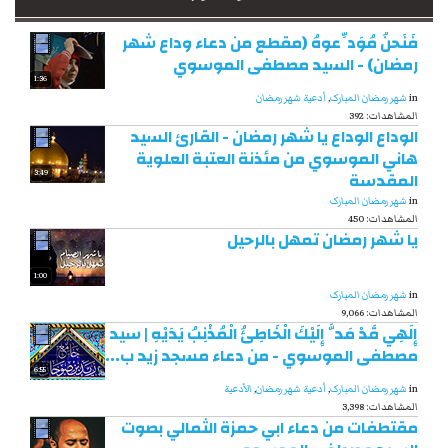
فَنَحنُ مُوَدِّعوهُ (مقطع من دعاء وداع شهر
رمضان) - السيد مصطفى الموسوي
1:36
in
شهر رمضان المبارک
,
أدعية شهر رمضان
392 :المشاهدات
الوداع الوداع يا شهر رمضان - القارئ السيد
هاني الموسوي من مئذنة العتبة العلوية
المقدسة
3:49
in
شهر رمضان المبارک
450 :المشاهدات
يا شهر رمضان تمهل بالرحيل
1:00
in
شهر رمضان المبارک
9,066 :المشاهدات
إِلَهِي قَدْ مَدَّ إِلَيْكَ الْخَاطِئُ الْمُذْنِبُ يَدَيْهِ | سيد
مصطفى الموسوي - من دعاء مسجد زيد ب...
6:55
in
شهر رمضان المبارک
,
أدعية شهر رمضان
,
الأدعية
3,398 :المشاهدات
مقتطفات من دعاء ابي حمزة الثمالي بصوت