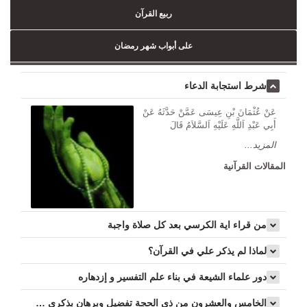
ربيع القرآن
على أبواب شهر رمضان
شرط استجابة الدعاء
عَنْ عُثْمَانَ بْنِ عِيسَى عَمَّنْ حَدَّثَهُ عَنْ
أَبِي عَبْدِ اَللَّهِ عَلَيْهِ اَلسَّلاَمُ قَالَ
المزيد...
المقالات القرآنية
من قراء اية الكرسي بعد كل صلاة واجبة
لماذا لم يذكر علي في القرآن؟
دور علماء الشيعة في بناء علم التفسير و إزدهاره
الخامس والعشرون من ذي الحجة تفضيل وبرهان بذكرى نزول سورة الإنسان...