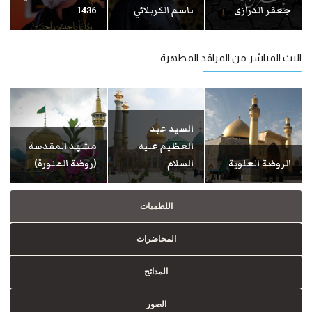
جعفر الدرازی
باسم الكربلائي
1436
البث المباشر من المراقد المطهرة
السيد عبد
العظيم علیه
مشهد المقدسة
الروضة العلوية
السلام
(روضة المنورة)
اللطمیات
المحاضرات
المدائح
الصور