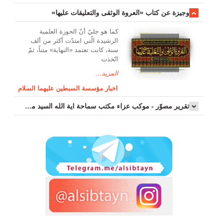
وجیزة عن کتاب «العروة الوثقی والتعلیقات علیها»
کما هو جليّ أنّ الحوزة العلمیة
الرشیدة الّتي امتدّت أكثر من ألف
سنة، كانت تعتمد «النهاية» متناً، ثمّ
اتّخذت
المزيد...
اخبار مؤسسة السبطين عليهما السلام
تقرير مصوّر - موكب عزاء مکتب سماحة اية الله السيد مرتضى الموسوي الاصفهاني في يوم إستشهاد السيدة فاطم...