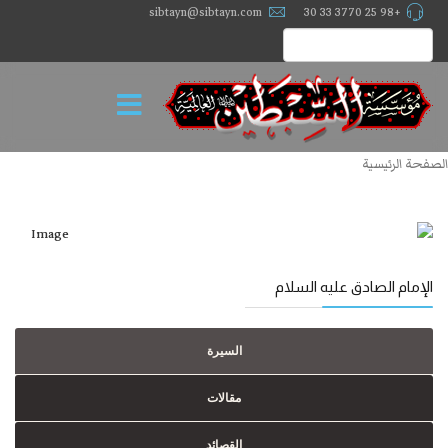
sibtayn@sibtayn.com
+98 25 3770 33 30
الصفحة الرئيسية
الإمام الصادق عليه السلام
السيرة
مقالات
القصائد