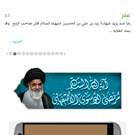
٢ صفر
١ صفر
السبايا عند يزيد شهادة زيد بن علي بن الحسين عليهما السلام قتل صاحب الزنج
وقع
واخماد انقلابه ...
المزید...