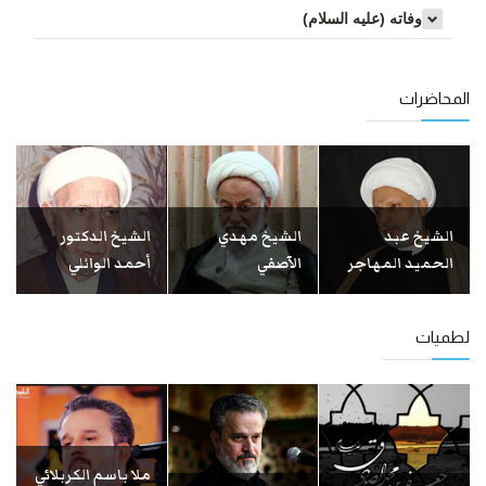
وفاته (عليه السلام)
المحاضرات
الشيخ عبد
الشيخ مهدي
الشيخ الدكتور
الحميد المهاجر
الآصفي
أحمد الوائلي
لطميات
ملا باسم الكربلائي