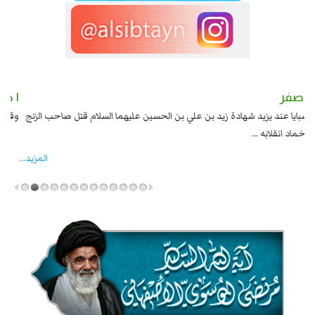
٢ صفر
١ صفر
السبايا عند يزيد شهادة زيد بن علي بن الحسين عليهما السلام قتل صاحب الزنج
وقع
واخماد انقلابه ...
المزید...