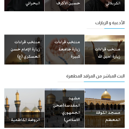
الكربلائي
حسين الأكرف
البحراني
الأدعية و الزيارات
منتخب قراءات
منتخب قراءات
منتخب قراءات
زيارة جامعة
زيارة الإمام حسن
زيارة امين الله
كبيرة
العسكري (ع)
البث المباشر من المراقد المطهرة
مشهد
المقدسة(صحن
مسجد الكوفة
الجمهوري
المعظم
الاسلامي)
الروضة الكاظمية