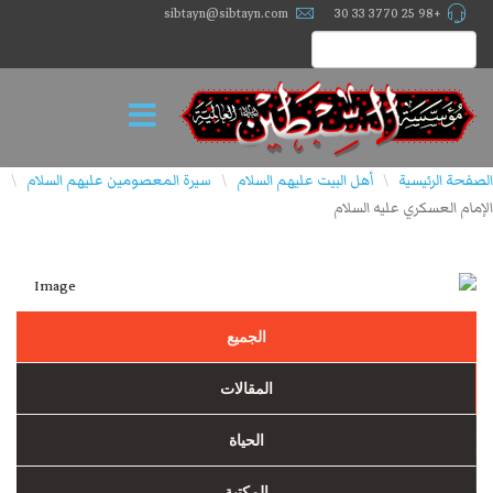
sibtayn@sibtayn.com
+98 25 3770 33 30
الصفحة الرئيسية
أهل البيت عليهم السلام
سيرة المعصومين عليهم السلام
\
\
\
الإمام العسكري عليه السلام
الجميع
المقالات
الحیاة
المکتبة