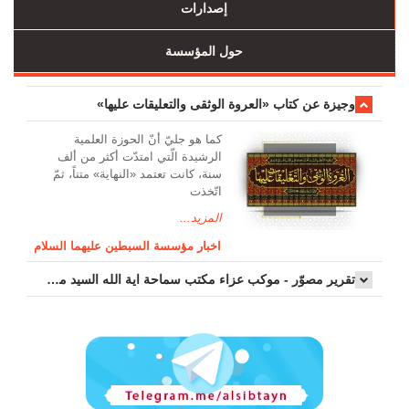
إصدارات
حول المؤسسة
وجیزة عن کتاب «العروة الوثقی والتعلیقات علیها»
کما هو جليّ أنّ الحوزة العلمیة
الرشیدة الّتي امتدّت أكثر من ألف
سنة، كانت تعتمد «النهاية» متناً، ثمّ
اتّخذت
المزيد...
اخبار مؤسسة السبطين عليهما السلام
تقرير مصوّر - موكب عزاء مکتب سماحة اية الله السيد مرتضى الموسوي الاصفهاني في يوم إستشهاد السيدة فاطم...