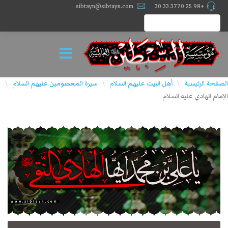
sibtayn@sibtayn.com
+98 25 3770 33 30
الصفحة الرئيسية
أهل البيت عليهم السلام
سيرة المعصومين عليهم السلام
\
\
\
الإمام الهادي عليه السلام