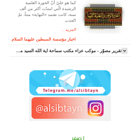
کما هو جليّ أنّ الحوزة العلمیة
الرشیدة الّتي امتدّت أكثر من ألف
سنة، كانت تعتمد «النهاية» متناً، ثمّ
اتّخذت
المزيد...
اخبار مؤسسة السبطين عليهما السلام
تقرير مصوّر - موكب عزاء مکتب سماحة اية الله السيد مرتضى الموسوي الاصفهاني في يوم إستشهاد السيدة فاطم...
٢ صفر
١ صفر