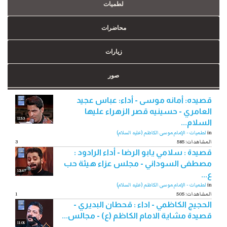
لطميات
محاضرات
زيارات
صور
قصيده: أمانه موسى - أداء: عباس عجيد
العامري - حسينيه قصر الزهراء عليها
12:53
السلام...
in
لطميات - الإمام موسى الكاظم (عليه السلام)
585 :المشاهدات
3
قصيدة : سلامي يابو الرضا - أداء الرادود :
مصطفى السوداني - مجلس عزاء هيئة حب
13:47
ع...
in
لطميات - الإمام موسى الكاظم (عليه السلام)
505 :المشاهدات
1
الحجيج الكاظمي - اداء : قحطان البديري -
قصيدة مشاية الامام الكاظم (ع) - مجالس...
11:05