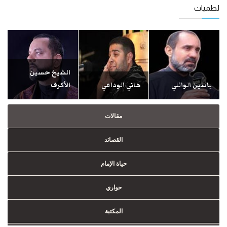
لطميات
الشيخ حسين
ياسين الوائلي
هاني الوداعي
الأكرف
مقالات
القصائد
حياة الإمام
حواري
المكتبة