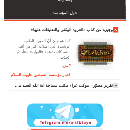
حول المؤسسة
وجیزة عن کتاب «العروة الوثقی والتعلیقات علیها»
کما هو جليّ أنّ الحوزة العلمیة
الرشیدة الّتي امتدّت أكثر من ألف
سنة، كانت تعتمد «النهاية» متناً، ثمّ
اتّخذت
المزيد...
اخبار مؤسسة السبطين عليهما السلام
تقرير مصوّر - موكب عزاء مکتب سماحة اية الله السيد مرتضى الموسوي الاصفهاني في يوم إستشهاد السيدة فاطم...