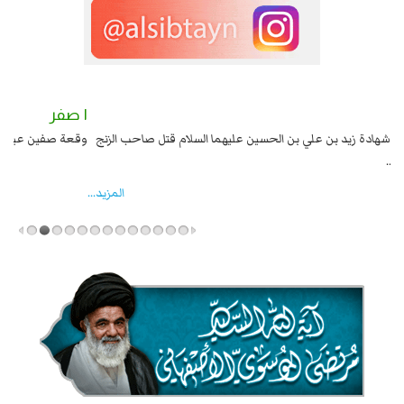
٢ صفر
١ صفر
السبايا عند يزيد شهادة زيد بن علي بن الحسين عليهما السلام قتل صاحب الزنج
وقع
واخماد انقلابه ...
المزید...