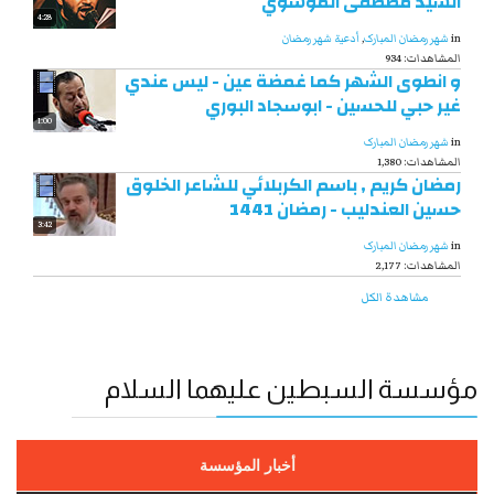
السيد مصطفى الموسوي
4:28
in
شهر رمضان المبارک
,
أدعية شهر رمضان
934 :المشاهدات
و انطوى الشهر كما غمضة عين - ليس عندي
غير حبي للحسين - ابوسجاد البوري
1:00
in
شهر رمضان المبارک
1,380 :المشاهدات
رمضان كريم , باسم الكربلائي للشاعر الخلوق
حسين العندليب - رمضان 1441
3:42
in
شهر رمضان المبارک
2,177 :المشاهدات
مشاهدة الكل
مؤسسة السبطين عليهما السلام
أخبار المؤسسة