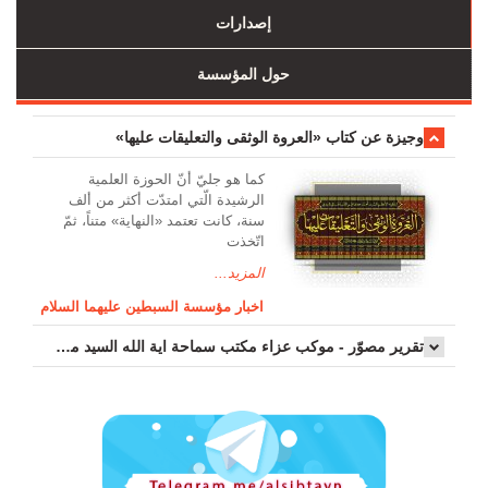
إصدارات
حول المؤسسة
وجیزة عن کتاب «العروة الوثقی والتعلیقات علیها»
کما هو جليّ أنّ الحوزة العلمیة
الرشیدة الّتي امتدّت أكثر من ألف
سنة، كانت تعتمد «النهاية» متناً، ثمّ
اتّخذت
المزيد...
اخبار مؤسسة السبطين عليهما السلام
تقرير مصوّر - موكب عزاء مکتب سماحة اية الله السيد مرتضى الموسوي الاصفهاني في يوم إستشهاد السيدة فاطم...