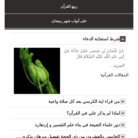
ربيع القرآن
على أبواب شهر رمضان
شرط استجابة الدعاء
عَنْ عُثْمَانَ بْنِ عِيسَى عَمَّنْ حَدَّثَهُ عَنْ
أَبِي عَبْدِ اَللَّهِ عَلَيْهِ اَلسَّلاَمُ قَالَ
المزيد...
المقالات القرآنية
من قراء اية الكرسي بعد كل صلاة واجبة
لماذا لم يذكر علي في القرآن؟
دور علماء الشيعة في بناء علم التفسير و إزدهاره
الخامس والعشرون من ذي الحجة تفضيل وبرهان بذكرى نزول سورة الإنسان...