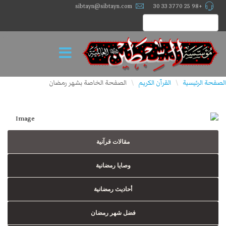
sibtayn@sibtayn.com
+98 25 3770 33 30
الصفحة الرئيسية
القرآن الكريم
الصفحة الخاصة بشهر رمضان
\
\
مقالات قرآنية
وصايا رمضانية
أحاديث رمضانية
فضل شهر رمضان