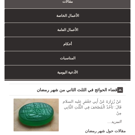
مقالات
الأعمال الخاصة
الأعمال العامة
أحكام
المناسبات
الأدعية اليومية
قضاء الحوائج في الثلث الثاني من شهر رمضان
عَنْ زُرَارَةَ عَنْ أَبِي جَعْفَرٍ علیه السلام
قَالَ: تَأْخُذُ الْمُصْحَفَ فِي الثُّلُثِ الثَّانِي
مِنْ
المزيد...
مقالات حول شهر رمضان