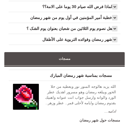
لماذا فرض الله صيام 30 يوما على الامة؟؟
خطبة أمير المؤمنين في أول يوم من شهر رمضان
هل نصوم یوم الثلاثین من شعبان بعنوان یوم الشک ؟
شهر رمضان وفوائده التربوية على الأطفال
مسجات
مسجات بمناسبة شهر رمضان المبارك
الله يزيد هالوجه المنور نور ويعطيه من حلا
الحور ويبلغه رمضان وهو مسرور اهديك عطر
الورد والوانه وارسل جواب انت عنوانه واهنيك
بقدوم رمضان وايامه لأحلى قمر.. عطر وزهر..
ادامه...
مسجات حول شهر رمضان