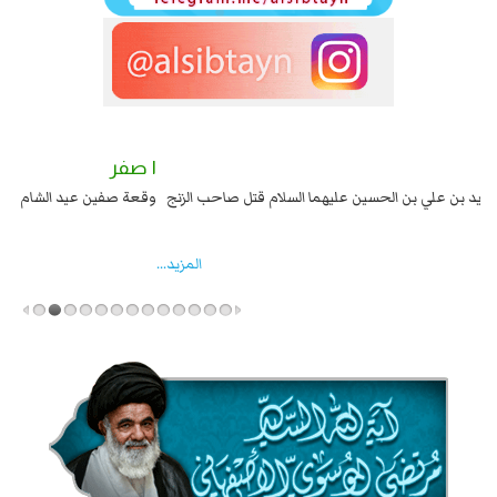
٢ صفر
١ صفر
السبايا عند يزيد شهادة زيد بن علي بن الحسين عليهما السلام قتل صاحب الزنج
وقع
واخماد انقلابه ...
المزید...