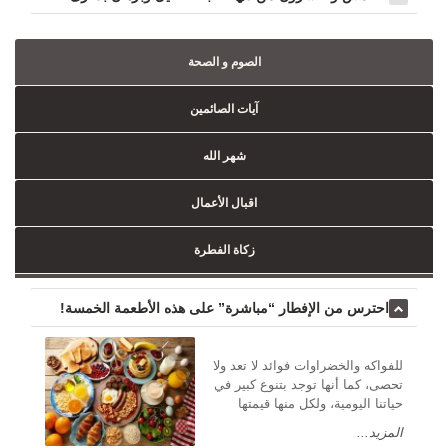
الصوم و الصحة
آيات الصائمين
شهر الله
اقبال الأعمال
زكاة الفطرة
احترس من الإفطار “مباشرة” على هذه الأطعمة الخمسة!
للفواكه والخضراوات فوائد لا تعد ولا
تحصى، كما أنها توجد بتنوع كبير في
حياتنا اليومية، ولكل منها قيمتها
المزيد...