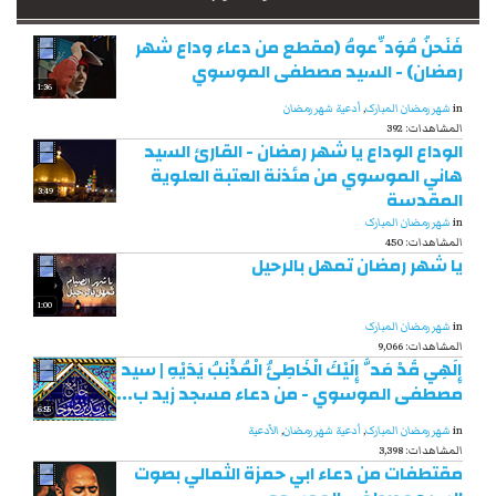
فَنَحنُ مُوَدِّعوهُ (مقطع من دعاء وداع شهر
رمضان) - السيد مصطفى الموسوي
1:36
in
شهر رمضان المبارک
,
أدعية شهر رمضان
392 :المشاهدات
الوداع الوداع يا شهر رمضان - القارئ السيد
هاني الموسوي من مئذنة العتبة العلوية
المقدسة
3:49
in
شهر رمضان المبارک
450 :المشاهدات
يا شهر رمضان تمهل بالرحيل
1:00
in
شهر رمضان المبارک
9,066 :المشاهدات
إِلَهِي قَدْ مَدَّ إِلَيْكَ الْخَاطِئُ الْمُذْنِبُ يَدَيْهِ | سيد
مصطفى الموسوي - من دعاء مسجد زيد ب...
6:55
in
شهر رمضان المبارک
,
أدعية شهر رمضان
,
الأدعية
3,398 :المشاهدات
مقتطفات من دعاء ابي حمزة الثمالي بصوت