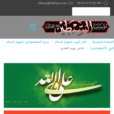
sibtayn@sibtayn.com
+98 25 3770 33 30
الصفحة الرئيسية
أهل البيت عليهم السلام
سيرة المعصومين عليهم السلام
\
\
\
النبي الأعظم(ص)
خاص بيوم الغدير
\