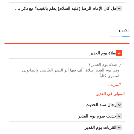
هل کان الإمام الرضا (علیه ‏السلام) یعلم بالغیب؟ مع ذکر بعض الامثلة...
الكتب
صلاة يوم الغدير
{ صلاة يوم الغدير }
وفي يوم الغدير صلاة أ لّف فيها أبو النضر العيّاشي والصابوني
المصري كتاباً
المزيد...
المولى في الغدير
رجال سند الحديث
حديث صوم يوم الغدير
القربات يوم الغدير