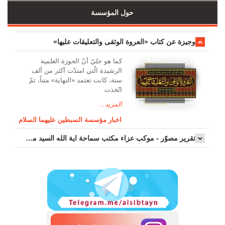
حول المؤسسة
وجیزة عن کتاب «العروة الوثقی والتعلیقات علیها»
کما هو جليّ أنّ الحوزة العلمیة
الرشیدة الّتي امتدّت أكثر من ألف
سنة، كانت تعتمد «النهاية» متناً، ثمّ
اتّخذت
المزيد...
اخبار مؤسسة السبطين عليهما السلام
تقرير مصوّر - موكب عزاء مکتب سماحة اية الله السيد مرتضى الموسوي الاصفهاني في يوم إستشهاد السيدة فاطم...