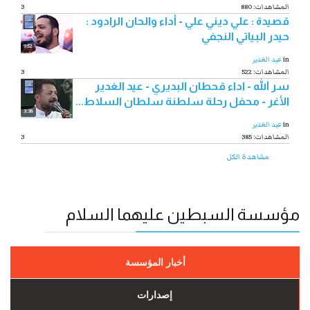
880 :المشاهدات
3
قصيدة : علي ديني علي - أداء والحان الرادود :
حيدر البياتي النجفي
9:52
in
عيد الغدير
522 :المشاهدات
3
سر الله - اداء قحطان البديري - عيد الغدير
الأغر - محفل رحلة سلطنة سلطان السلاط...
3:38
in
عيد الغدير
385 :المشاهدات
3
مشاهدة الكل
مؤسسة السبطين عليهما السلام
أخبار المؤسسة
إصدارات