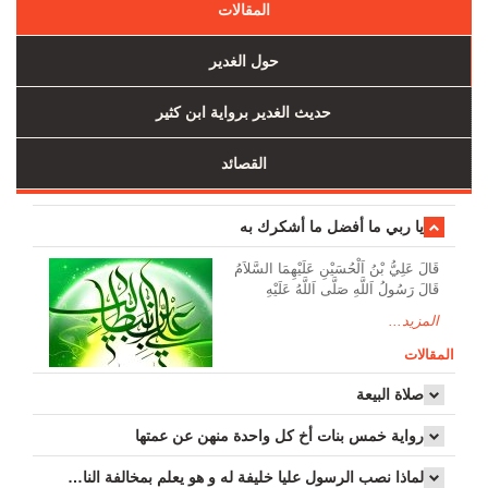
المقالات
حول الغدير
حديث الغدير برواية ابن كثير
القصائد
يا ربي ما أفضل ما أشكرك به
قَالَ عَلِيُّ بْنُ اَلْحُسَيْنِ عَلَيْهِمَا السَّلاَمُ
قَالَ رَسُولُ اَللَّهِ صَلَّى اَللَّهُ عَلَيْهِ
المزيد...
المقالات
صلاة البيعة
رواية خمس بنات أخ كل واحدة منهن عن عمتها
لماذا نصب الرسول عليا خليفة له و هو يعلم بمخالفة الناس له ؟!...