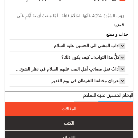
رَوَتِ السَّيِّدَةُ سُكَيْنَةُ عَلَيْهَا السَّلَامُ قَائِلَةً: لَمَّا مَضَتْ أَرْبَعَةُ أَيَّامٍ عَلَى
المزيد...
جذاب و ممتع
اداب المشي الى الحسين عليه السلام
كلُّ هذا الثواب!.. كيف يكون ذلك؟
آدابُ نقلِ مصائبِ أهلِ البيت عليهم السلام في نظر الشيخ عباس القمي...
نعرتان مختلفتا للشيطان في يوم الغدير
الإمام الحسين عليه السلام
المقالات
الكتب
القصائد