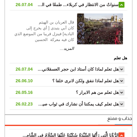
سنواتٌ من الانتظار في كربلاء... طمعًا في الشهادةِ بين يدي سيّدِ الشهداءِ الإمامِ الحسينِ عليه السلام...
26.07.04
قال العريان بن الهيثم
كان أبي يتبدى [ أي يخرج إلى
البادية] فينزل قريبا من الموضع الذي
كان فيه معركة الحسين
المزيد...
هل تعلم
هل تعلم لماذا كان أستاذ ابن حجر العسقلاني يلعن ابن خلدون؟!...
26.07.04
هل تعلم لماذا ننفق ولكن لانرى خلفا ؟
26.06.10
هل تعلم من هم الابرار ؟
26.05.16
هل تعلم كيف يمكننا أن نشارك في ثواب صيام وليّ العصر ارواحنا فداه؟...
26.02.23
جذاب و ممتع
الرُّؤْيَا الَّتِي رَأَتْهَا السَّيِّدَةُ سُكَيْنَةُ عَلَيْهَا السَّلَامُ فِي الشَّامِ...