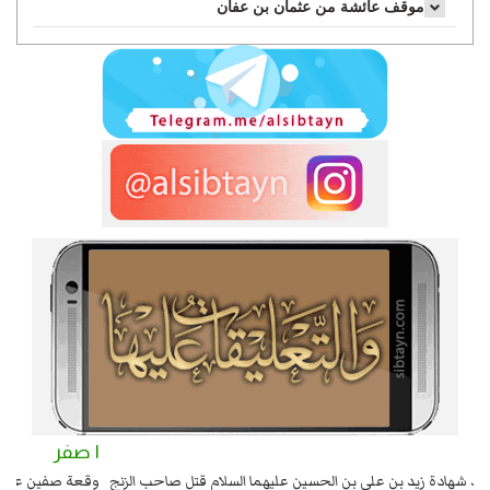
موقف عائشة من عثمان بن عفان
٢ صفر
١ صفر
السبايا عند يزيد شهادة زيد بن علي بن الحسين عليهما السلام قتل صاحب الزنج
وقع