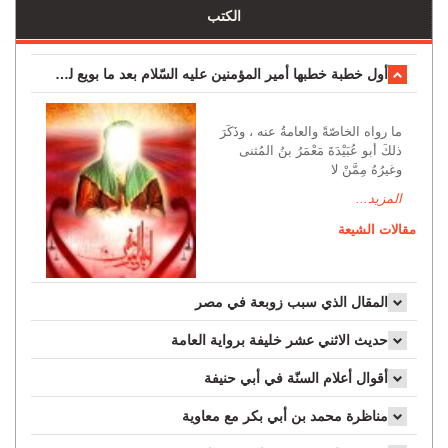
الكتب
أول خطبة خطبها أمير المؤمنين عليه السّلام بعد ما بويع له بالخلافة...
ما رواه الخاصّةً والعامةُ عنه ، وذَكَرَ
ذلكَ أبو عُبَيْدَةَ مَعْمَرُ بنُ المُثنى
وغيرُهُ مِمَّنْ لا
المزيد...
مقالات الشيعة
المقال الذي سبب زوبعة في مصر
حديث الاثني عشر خليفة برواية العامة
أقوال أعلام السنّة في أبي حنيفة
مناظرة محمد بن أبي بكر مع معاوية