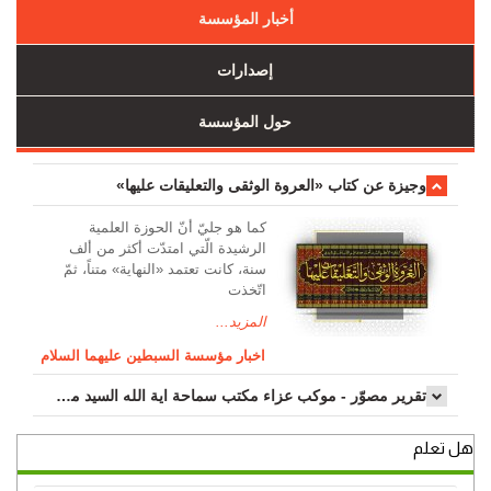
أخبار المؤسسة
إصدارات
حول المؤسسة
وجیزة عن کتاب «العروة الوثقی والتعلیقات علیها»
کما هو جليّ أنّ الحوزة العلمیة
الرشیدة الّتي امتدّت أكثر من ألف
سنة، كانت تعتمد «النهاية» متناً، ثمّ
اتّخذت
المزيد...
اخبار مؤسسة السبطين عليهما السلام
تقرير مصوّر - موكب عزاء مکتب سماحة اية الله السيد مرتضى الموسوي الاصفهاني في يوم إستشهاد السيدة فاطم...
هل تعلم