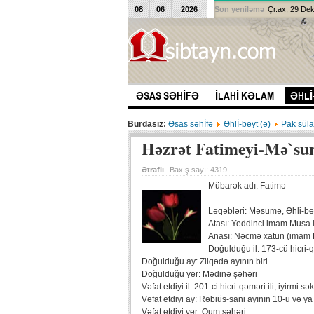
08
06
2026
Son yeniləmə
Çr.ax, 29 De
ƏSAS SƏHİFƏ
İLAHİ KƏLAM
ƏHLİ
Burdasız:
Əsas səhİfə
Əhlİ-beyt (ə)
Pak süla
Həzrət Fatimeyi-Mə`sum
Ətraflı
Baxış sayı:
4319
Mübarək adı: Fatimə
Ləqəbləri: Məsumə, Əhli-bey
Atası: Yeddinci imam Musa i
Anası: Nəcmə xatun (imam R
Doğulduğu il: 173-cü hicri-q
Doğulduğu ay: Zilqədə ayının biri
Doğulduğu yer: Mədinə şəhəri
Vəfat etdiyi il: 201-ci hicri-qəməri ili, iyirmi s
Vəfat etdiyi ay: Rəbiüs-sani ayının 10-u və ya 
Vəfat etdiyi yer: Qum şəhəri.