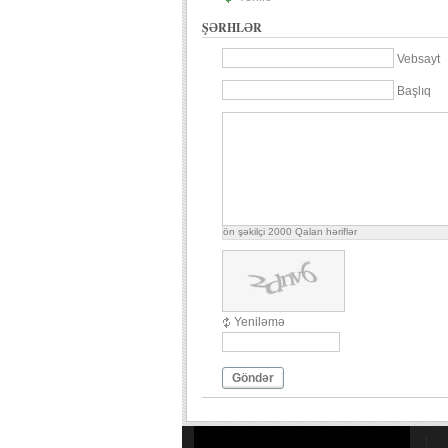
ŞƏRHLƏR
Vebsayt
Başlıq
ön şəkilçi
2000
Qalan həriflər
Yeniləmə
Göndər