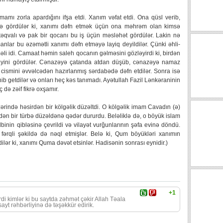
mı zorla apardığını ifşa etdi. Xanım vəfat etdi. Ona qüsl verib,
kdə gördülər ki, xanımı dəfn etmək üçün ona məhrəm olan kimsə
təqvalı və pak bir qocanı bu iş üçün məsləhət gördülər. Lakin nə
lar bu əzəmətli xanımı dəfn etməyə layiq deyildilər. Çünki əhli-
i idi. Camaat həmin saleh qocanın gəlməsini gözləyirdi ki, birdən
ldiyini gördülər. Cənazəyə çatanda atdan düşüb, cənazəyə namaz
k cismini əvvəlcədən hazırlanmış sərdabədə dəfn etdilər. Sonra isə
b getdilər və onları heç kəs tanımadı. Ayətullah Fazil Lənkəraninin
 də zəif fikrə oxşamır.
rində həsirdən bir kölgəlik düzəltdi. O kölgəlik imam Cavadın (ə)
cdən bir türbə düzəldənə qədər dururdu. Beləliklə də, o böyük islam
lbinin qibləsinə çevrildi və vilayət vurğunlarının şəfa evinə döndü.
ərqli şəkildə də nəql etmişlər. Belə ki, Qum böyükləri xanımın
ər ki, xanımı Quma dəvət etsinlər. Hadisənin sonrası eynidir.)
+1
rdi kimlər ki bu saytda zəhmət çəkir Allah Təala
sayt rəhbərliyinə də təşəkkür edirik.