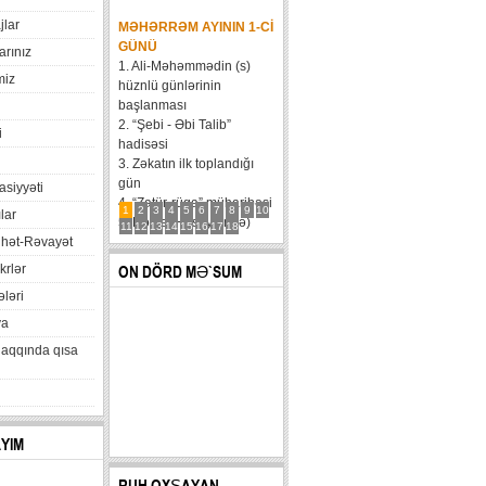
jlar
MƏHƏRRƏM AYININ 1-CI
GÜNÜ
arınız
1. Ali-Məhəmmədin (s)
miz
hüznlü günlərinin
başlanması
2. “Şebi - Əbi Talib”
i
hadisəsi
3. Zəkatın ilk toplandığı
gün
xasiyyəti
4. “Zatür-rüqa” müharibəsi
1
2
3
4
5
6
7
8
9
10
lar
5. Həzrət Hüseynin (ə)
11
12
13
14
15
16
17
18
hət-Rəvayət
karvanının Bəni Məqatilin
qəsrinə çatması
krlər
ON DÖRD MƏ`SUM
6....
ləri
va
haqqında qısa
AYIM
RUH OXŞAYAN