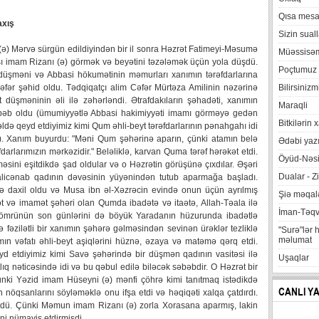
Qısa mesa
axış
Sizin suall
 (ə) Mərvə sürgün edildiyindən bir il sonra Həzrət Fatimeyi-Məsumə
Müəssisə
aşı imam Rizanı (ə) görmək və beyətini təzələmək üçün yola düşdü.
Poçtumuz
düşməni və Abbasi hökumətinin məmurları xanımın tərəfdarlarına
əfər şəhid oldu. Tədqiqatçı alim Cəfər Mürtəza Amilinin nəzərinə
Bilirsinizm
düşməninin əli ilə zəhərləndi. Ətrafdakıların şəhadəti, xanımın
Maraqli
b oldu (ümumiyyətlə Abbasi hakimiyyəti imamı görməyə gedən
Bitkilərin 
ldə qeyd etdiyimiz kimi Qum əhli-beyt tərəfdarlarının pənahgahı idi
. Xanım buyurdu: "Məni Qum şəhərinə aparın, çünki atamın belə
Ədəbi yazı
arlarımızın mərkəzidir." Beləliklə, karvan Quma tərəf hərəkət etdi.
Öyüd-Nəsi
ini eşitdikdə şad oldular və o Həzrətin görüşünə çıxdılar. Əşəri
Dualar - Zi
alicənab qadının dəvəsinin yüyənindən tutub aparmağa başladı.
ə daxil oldu və Musa ibn əl-Xəzrəcin evində onun üçün ayrılmış
Şiə məqalə
t və imamət şəhəri olan Qumda ibadətə və itaətə, Allah-Təala ilə
İman-Təq
 ömrünün son günlərini də böyük Yaradanın hüzurunda ibadətlə
ə fəzilətli bir xanımın şəhərə gəlməsindən sevinən ürəklər tezliklə
"Surə"lər 
məlumat
 vəfatı əhli-beyt aşiqlərini hüznə, əzaya və matəmə qərq etdi.
yd etdiyimiz kimi Savə şəhərində bir düşmən qadının vasitəsi ilə
Uşaqlar
q nəticəsində idi və bu qəbul edilə biləcək səbəbdir. O Həzrət bir
nki Yəzid imam Hüseyni (ə) mənfi çöhrə kimi tanıtmaq istədikdə
CANLI Y
in nöqsanlarını söyləməklə onu ifşa etdi və həqiqəti xalqa çatdırdı.
rdü. Çünki Məmun imam Rizanı (ə) zorla Xorasana aparmış, lakin
ni nümayiş etdirmişdi.