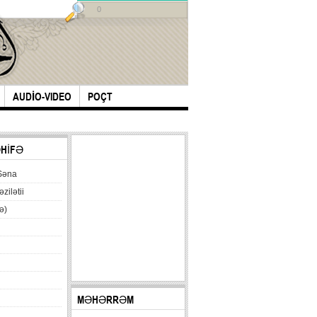
0
AUDİO-VIDEO
POÇT
ƏHİFƏ
Səna
əzilətii
ə)
MƏHƏRRƏM