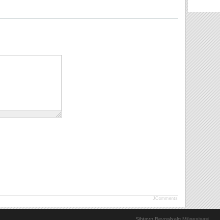
JComments
Sibtəyn Beynəlxalq Müəssisəsi