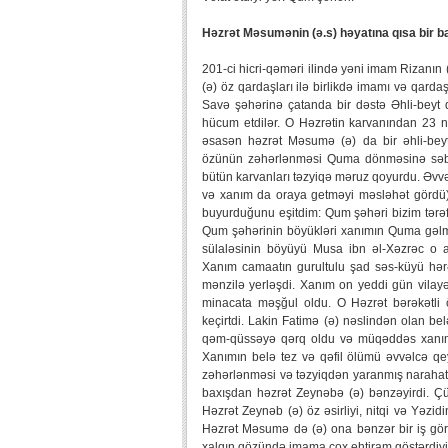
Həzrət Məsumənin (ə.s) həyatına qısa bir b
201-ci hicri-qəməri ilində yəni imam Rizanın
(ə) öz qardaşları ilə birlikdə imamı və qard
Savə şəhərinə çatanda bir dəstə Əhli-beyt 
hücum etdilər. O Həzrətin karvanından 23 n
əsasən həzrət Məsumə (ə) da bir əhli-beyt 
özünün zəhərlənməsi Quma dönməsinə səbə
bütün karvanları təzyiqə məruz qoyurdu. Əvvə
və xanım da oraya getməyi məsləhət gördü)
buyurduğunu eşitdim: Qum şəhəri bizim tərəfd
Qum şəhərinin böyükləri xanımın Quma gəlməs
sülaləsinin böyüyü Musa ibn əl-Xəzrəc o 
Xanım camaatın gurultulu şad səs-küyü hər
mənzilə yerləşdi. Xanım on yeddi gün vilayə
minacata məşğul oldu. O Həzrət bərəkətli
keçirtdi. Lakin Fatimə (ə) nəslindən olan bel
qəm-qüssəyə qərq oldu və müqəddəs xanımın
Xanımın belə tez və qəfil ölümü əvvəlcə qe
zəhərlənməsi və təzyiqdən yaranmış narahatlı
baxışdan həzrət Zeynəbə (ə) bənzəyirdi. Çü
Həzrət Zeynəb (ə) öz əsirliyi, nitqi və Yəzid
Həzrət Məsumə də (ə) ona bənzər bir iş gö
xalqın gözündə imama çox ehtiram göstərdiyi