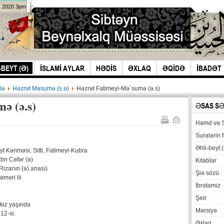
k 2020 3pm
-BEYT (Ə)
İSLAMİ AYLAR
HƏDİS
ƏXLAQ
ƏQİDƏ
İBADƏT
lə
Həzrət Məsumə (s.ə)
Həzrət Fatimeyi-Mə`sumə (ə.s)
ə (ə.s)
ƏSAS S
Həmd və 
Surələrin f
Əhli-beyt (
t Kəriməsi, Sitti, Fatimeyi-Kubra
bn Cəfər (ə)
Kitablar
izanın (ə) anası)
Şiə sözü
əməri ili
İbrətamiz
Şeir
əkkiz yaşında
Mərsiyə
12-si.
Əxlaq