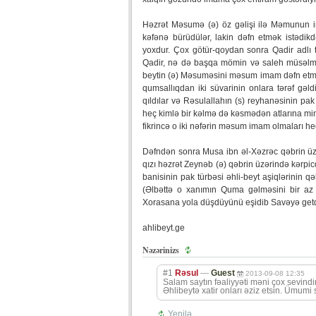
Həzrət Məsumə (ə) öz gəlişi ilə Məmunun ima
kəfənə bürüdülər, lakin dəfn etmək istədi
yoxdur. Çox götür-qoydan sonra Qadir adlı 
Qadir, nə də başqa mömin və saleh müsəlman
beytin (ə) Məsuməsini məsum imam dəfn etməl
qumsallıqdan iki süvarinin onlara tərəf gə
qıldılar və Rəsulallahın (s) reyhanəsinin pa
heç kimlə bir kəlmə də kəsmədən atlarına mini
fikrincə o iki nəfərin məsum imam olmaları heç
Dəfndən sonra Musa ibn əl-Xəzrəc qəbrin üzə
qızı həzrət Zeynəb (ə) qəbrin üzərində kərpi
banisinin pak türbəsi əhli-beyt aşiqlərinin qə
(Əlbəttə o xanımın Quma gəlməsini bir az f
Xorasana yola düşdüyünü eşidib Savəyə getdil
ahlibeyt.ge
Nəzərinizs
#1
Rəsul
—
Guest
2013-09-08 12:35
Salam saytın fəaliyyəti məni çox sevindi
Əhlibeytə xatir onları əziz etsin. Ümumi 
Yenilə