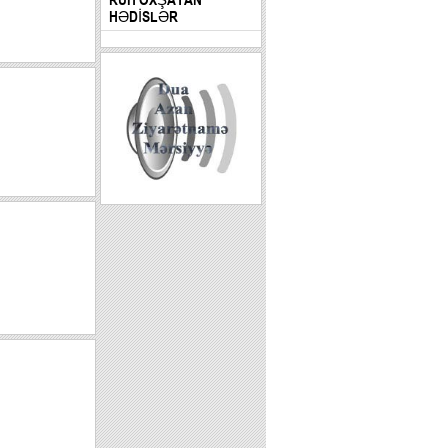
HƏDİSLƏR