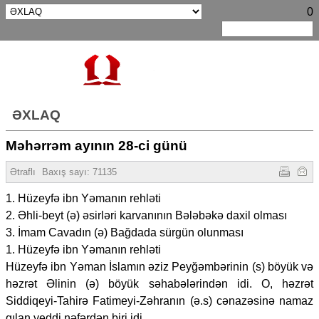
0
ƏXLAQ
Məhərrəm ayının 28-ci günü
Ətraflı
Baxış sayı:
71135
1. Hüzeyfə ibn Yəmanın rehləti
2. Əhli-beyt (ə) əsirləri karvanının Bələbəkə daxil olması
3. İmam Cavadın (ə) Bağdada sürgün olunması
1. Hüzeyfə ibn Yəmanın rehləti
Hüzeyfə ibn Yəman İslamın əziz Peyğəmbərinin (s) böyük və
həzrət Əlinin (ə) böyük səhabələrindən idi. O, həzrət
Siddiqeyi-Tahirə Fatimeyi-Zəhranın (ə.s) cənazəsinə namaz
qılan yeddi nəfərdən biri idi.