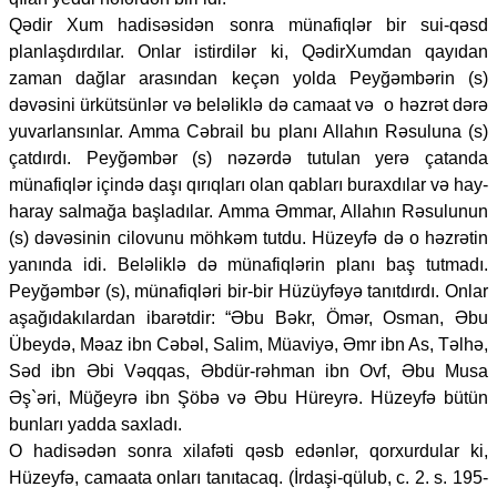
Qədir Xum hadisəsidən sonra münafiqlər bir sui-qəsd
planlaşdırdılar. Onlar istirdilər ki, QədirXumdan qayıdan
zaman dağlar arasından keçən yolda Peyğəmbərin (s)
dəvəsini ürkütsünlər və beləliklə də camaat və o həzrət dərə
yuvarlansınlar. Amma Cəbrail bu planı Allahın Rəsuluna (s)
çatdırdı. Peyğəmbər (s) nəzərdə tutulan yerə çatanda
münafiqlər içində daşı qırıqları olan qabları buraxdılar və hay-
haray salmağa başladılar. Amma Əmmar, Allahın Rəsulunun
(s) dəvəsinin cilovunu möhkəm tutdu. Hüzeyfə də o həzrətin
yanında idi. Beləliklə də münafiqlərin planı baş tutmadı.
Peyğəmbər (s), münafiqləri bir-bir Hüzüyfəyə tanıtdırdı. Onlar
aşağıdakılardan ibarətdir: “Əbu Bəkr, Ömər, Osman, Əbu
Übeydə, Məaz ibn Cəbəl, Salim, Müaviyə, Əmr ibn As, Təlhə,
Səd ibn Əbi Vəqqas, Əbdür-rəhman ibn Ovf, Əbu Musa
Əş`əri, Müğeyrə ibn Şöbə və Əbu Hüreyrə. Hüzeyfə bütün
bunları yadda saxladı.
O hadisədən sonra xilafəti qəsb edənlər, qorxurdular ki,
Hüzeyfə, camaata onları tanıtacaq. (İrdaşi-qülub, c. 2. s. 195-