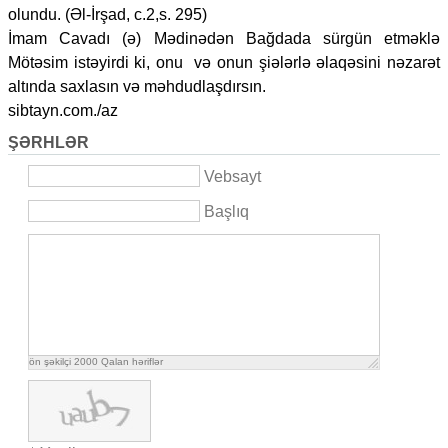
olundu. (Əl-İrşad, c.2,s. 295)
İmam Cavadı (ə) Mədinədən Bağdada sürgün etməklə
Mötəsim istəyirdi ki, onu və onun şiələrlə əlaqəsini nəzarət
altında saxlasın və məhdudlaşdırsın.
sibtayn.com./az
ŞƏRHLƏR
Vebsayt
Başlıq
ön şəkilçi
2000
Qalan həriflər