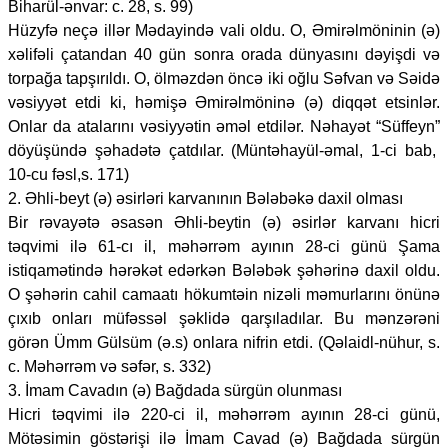
Biharül-ənvar: c. 28, s. 99)
Hüzyfə neçə illər Mədayində vali oldu. O, Əmirəlmöninin (ə)
xəlifəli çatandan 40 gün sonra orada dünyasını dəyişdi və
torpağa tapşırıldı. O, ölməzdən öncə iki oğlu Səfvan və Səidə
vəsiyyət etdi ki, həmişə Əmirəlmöninə (ə) diqqət etsinlər.
Onlar da atalarını vəsiyyətin əməl etdilər. Nəhayət “Süffeyn”
döyüşündə şəhadətə çatdılar. (Müntəhayül-əmal, 1-ci bab,
10-cu fəsl,s. 171)
2. Əhli-beyt (ə) əsirləri karvanının Bələbəkə daxil olması
Bir rəvayətə əsasən Əhli-beytin (ə) əsirlər karvanı hicri
təqvimi ilə 61-cı il, məhərrəm ayının 28-ci günü Şama
istiqamətində hərəkət edərkən Bələbək şəhərinə daxil oldu.
O şəhərin cahil camaatı hökumtəin nizəli məmurlarını önünə
çıxıb onları müfəssəl şəklidə qarşıladılar. Bu mənzərəni
görən Ümm Gülsüm (ə.s) onlara nifrin etdi. (Qəlaidl-nühur, s.
c. Məhərrəm və səfər, s. 332)
3. İmam Cavadın (ə) Bağdada sürgün olunması
Hicri təqvimi ilə 220-ci il, məhərrəm ayının 28-ci günü,
Mötəsimin göstərişi ilə İmam Cavad (ə) Bağdada sürgün