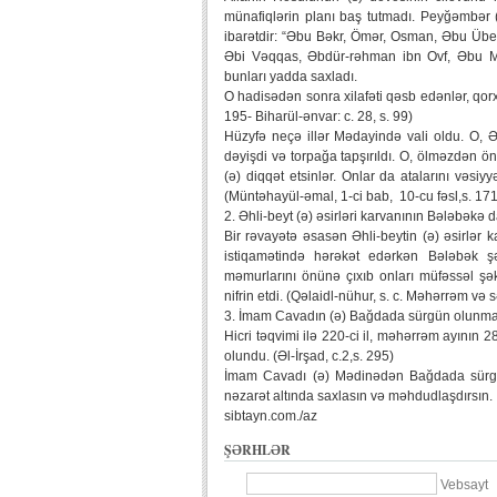
münafiqlərin planı baş tutmadı. Peyğəmbər (s
ibarətdir: “Əbu Bəkr, Ömər, Osman, Əbu Übe
Əbi Vəqqas, Əbdür-rəhman ibn Ovf, Əbu M
bunları yadda saxladı.
O hadisədən sonra xilafəti qəsb edənlər, qorxu
195- Biharül-ənvar: c. 28, s. 99)
Hüzyfə neçə illər Mədayində vali oldu. O, 
dəyişdi və torpağa tapşırıldı. O, ölməzdən ö
(ə) diqqət etsinlər. Onlar da atalarını vəsi
(Müntəhayül-əmal, 1-ci bab, 10-cu fəsl,s. 171
2. Əhli-beyt (ə) əsirləri karvanının Bələbəkə d
Bir rəvayətə əsasən Əhli-beytin (ə) əsirlər 
istiqamətində hərəkət edərkən Bələbək şə
məmurlarını önünə çıxıb onları müfəssəl şə
nifrin etdi. (Qəlaidl-nühur, s. c. Məhərrəm və s
3. İmam Cavadın (ə) Bağdada sürgün olunma
Hicri təqvimi ilə 220-ci il, məhərrəm ayının
olundu. (Əl-İrşad, c.2,s. 295)
İmam Cavadı (ə) Mədinədən Bağdada sürgün
nəzarət altında saxlasın və məhdudlaşdırsın.
sibtayn.com./az
ŞƏRHLƏR
Vebsayt