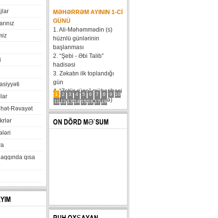
jlar
MƏHƏRRƏM AYININ 1-CI
GÜNÜ
arınız
1. Ali-Məhəmmədin (s)
miz
hüznlü günlərinin
başlanması
2. “Şebi - Əbi Talib”
i
hadisəsi
3. Zəkatın ilk toplandığı
gün
xasiyyəti
4. “Zatür-rüqa” müharibəsi
1
2
3
4
5
6
7
8
9
10
lar
5. Həzrət Hüseynin (ə)
11
12
13
14
15
16
17
18
hət-Rəvayət
karvanının Bəni Məqatilin
qəsrinə çatması
krlər
ON DÖRD MƏ`SUM
6....
ləri
va
haqqında qısa
AYIM
RUH OXŞAYAN