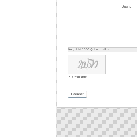
Başlıq
ön şəkilçi
2000
Qalan həriflər
Yeniləmə
Göndər