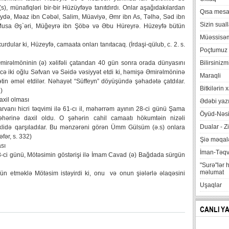
), münafiqləri bir-bir Hüzüyfəyə tanıtdırdı. Onlar aşağıdakılardan
Qısa mesa
ydə, Məaz ibn Cəbəl, Salim, Müaviyə, Əmr ibn As, Təlhə, Səd ibn
Sizin suall
usa Əş`əri, Müğeyrə ibn Şöbə və Əbu Hüreyrə. Hüzeyfə bütün
Müəssisə
rdular ki, Hüzeyfə, camaata onları tanıtacaq. (İrdaşi-qülub, c. 2. s.
Poçtumuz
Əmirəlmöninin (ə) xəlifəli çatandan 40 gün sonra orada dünyasını
Bilirsinizm
ncə iki oğlu Səfvan və Səidə vəsiyyət etdi ki, həmişə Əmirəlmöninə
Maraqli
yyətin əməl etdilər. Nəhayət “Süffeyn” döyüşündə şəhadətə çatdılar.
Bitkilərin 
)
axil olması
Ədəbi yazı
karvanı hicri təqvimi ilə 61-cı il, məhərrəm ayının 28-ci günü Şama
Öyüd-Nəsi
hərinə daxil oldu. O şəhərin cahil camaatı hökumtəin nizəli
Dualar - Zi
klidə qarşıladılar. Bu mənzərəni görən Ümm Gülsüm (ə.s) onlara
əfər, s. 332)
Şiə məqalə
sı
İman-Təq
 28-ci günü, Mötəsimin göstərişi ilə İmam Cavad (ə) Bağdada sürgün
"Surə"lər 
məlumat
 etməklə Mötəsim istəyirdi ki, onu və onun şiələrlə əlaqəsini
Uşaqlar
CANLI Y