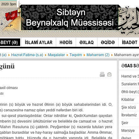
k 2020 3pm
-BEYT (Ə)
İSLAMİ AYLAR
HƏDİS
ƏXLAQ
ƏQİDƏ
İBADƏT
t (ə)
Həzrət Fatimə (s.ə)
Məqalələr
Təqvim
Məhərrəm (2)
Məhərrəm ayın
 günü
ƏSAS S
Həmd və 
Surələrin f
axil olması
Əhli-beyt (
sı
Kitablar
in (s) böyük və həzrət Əlinin (ə) böyük səhabələrindən idi. O,
Şiə sözü
s) cənazəsinə namaz qılan yeddi nəfərdən biri idi.
İbrətamiz
ui-qəsd planlaşdırdılar. Onlar istirdilər ki, QədirXumdan qayıdan
ərin (s) dəvəsini ürkütsünlər və beləliklə də camaat və o həzrət
Şeir
Allahın Rəsuluna (s) çatdırdı. Peyğəmbər (s) nəzərdə tutulan yerə
Mərsiyə
n qabları buraxdılar və hay-haray salmağa başladılar. Amma Əmmar,
möhkəm tutdu. Hüzeyfə də o həzrətin yanında idi. Beləliklə də
Əxlaq