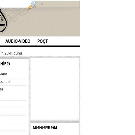
0
AUDİO-VIDEO
POÇT
ın 28-ci günü
ƏHİFƏ
Səna
əzilətii
ə)
MƏHƏRRƏM