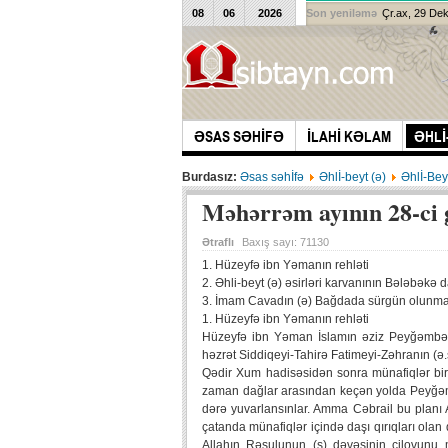
08
06
2026
Son yeniləmə
Çr.ax, 29 De
ƏSAS SƏHİFƏ
İLAHİ KƏLAM
ƏHLİ
Burdasız:
Əsas səhİfə
Əhlİ-beyt (ə)
Əhlİ-Bey
Məhərrəm ayının 28-ci
Ətraflı
Baxış sayı:
71130
1. Hüzeyfə ibn Yəmanın rehləti
2. Əhli-beyt (ə) əsirləri karvanının Bələbəkə d
3. İmam Cavadın (ə) Bağdada sürgün olunma
1. Hüzeyfə ibn Yəmanın rehləti
Hüzeyfə ibn Yəman İslamın əziz Peyğəmbərin
həzrət Siddiqeyi-Tahirə Fatimeyi-Zəhranın (ə.
Qədir Xum hadisəsidən sonra münafiqlər bir s
zaman dağlar arasından keçən yolda Peyğəmb
dərə yuvarlansınlar. Amma Cəbrail bu planı 
çatanda münafiqlər içində daşı qırıqları ola
Allahın Rəsulunun (s) dəvəsinin cilovunu 