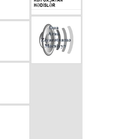
HƏDİSLƏR