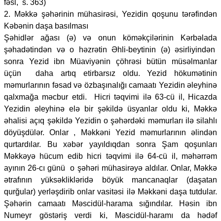
fəsl, s. 363)
2. Məkkə şəhərinin mühasirəsi, Yezidin qoşunu tərəfindən
Kəbənin daşa basılması
Şəhidlər ağası (ə) və onun köməkçilərinin Kərbəlada
şəhadətindən və o həzrətin Əhli-beytinin (ə) əsirliyindən
sonra Yezid ibn Müaviyənin çöhrəsi bütün müsəlmanlar
üçün daha artıq etirbarsız oldu. Yezid hökumətinin
məmurlarının fəsad və özbaşınalığı camaatı Yezidin əleyhinə
qalxmağa məcbur etdi. Hicri təqvimi ilə 63-cü il, Hicazda
Yezidin əleyhinə elə bir şəkildə üsyanlar oldu ki, Məkkə
əhalisi açıq şəkildə Yezidin o şəhərdəki məmurları ilə silahlı
döyüşdülər. Onlar , Məkkəni Yezid məmurlarının əlindən
qurtardılar. Bu xəbər yayıldıqdan sonra Şam qoşunları
Məkkəyə hücum edib hicri təqvimi ilə 64-cü il, məhərrəm
ayının 26-cı günü o şəhəri mühasirəyə aldılar. Onlar, Məkkə
ətrafının yüksəklikləridə böyük mancanaqlar (daşatan
qurğular) yerləşdirib onlar vasitəsi ilə Məkkəni daşa tutdular.
Şəhərin camaatı Məscidül-harama sığındılar. Həsin ibn
Numeyr göstəriş verdi ki, Məscidül-haramı da hədəf