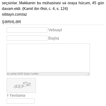
seçsinlər. Məkkənin bu mühasirəsi və oraya hücum, 45 gün
davam etdi. (Kamil ibn Əsir, c. 4, s. 124)
sibtayn.com/az
ŞƏRHLƏR
Vebsayt
Başlıq
ön şəkilçi
2000
Qalan həriflər
Yeniləmə