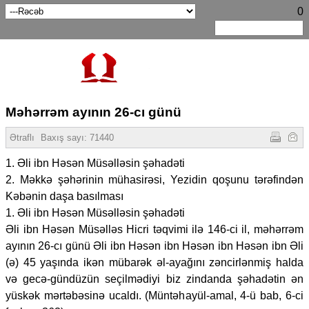
0
Məhərrəm ayının 26-cı günü
Ətraflı
Baxış sayı:
71440
1. Əli ibn Həsən Müsəlləsin şəhadəti
2. Məkkə şəhərinin mühasirəsi, Yezidin qoşunu tərəfindən
Kəbənin daşa basılması
1. Əli ibn Həsən Müsəlləsin şəhadəti
Əli ibn Həsən Müsəlləs Hicri təqvimi ilə 146-ci il, məhərrəm
ayının 26-cı günü Əli ibn Həsən ibn Həsən ibn Həsən ibn Əli
(ə) 45 yaşında ikən mübarək əl-ayağını zəncirlənmiş halda
və gecə-gündüzün seçilmədiyi biz zindanda şəhadətin ən
yüskək mərtəbəsinə ucaldı. (Müntəhayül-amal, 4-ü bab, 6-ci