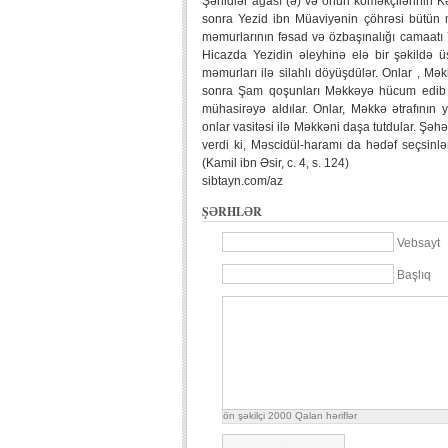
Şəhidlər ağası (ə) və onun köməkçilərinin Kə
sonra Yezid ibn Müaviyənin çöhrəsi bütün 
məmurlarının fəsad və özbaşınalığı camaatı Y
Hicazda Yezidin əleyhinə elə bir şəkildə ü
məmurları ilə silahlı döyüşdülər. Onlar , Mə
sonra Şam qoşunları Məkkəyə hücum edib hi
mühasirəyə aldılar. Onlar, Məkkə ətrafının 
onlar vasitəsi ilə Məkkəni daşa tutdular. Şə
verdi ki, Məscidül-haramı da hədəf seçsin
(Kamil ibn Əsir, c. 4, s. 124)
sibtayn.com/az
ŞƏRHLƏR
Vebsayt
Başlıq
ön şəkilçi
2000
Qalan həriflər