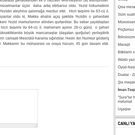
rbəlada şəhadətindən və o həzrətin Əhli-beytinin (ə) əsirliyindən
müsəlmanlar üçün daha artıq etirbarsız oldu. Yezid hökumətinin
Qısa mesa
ezidin əleyhinə qalxmağa məcbur etdi. Hicri təqvimi ilə 63-cü il,
Sizin suall
syanlar oldu ki, Məkkə əhalisi açıq şəkildə Yezidin o şəhərdəki
kkəni Yezid məmurlarının əlindən qurtardılar. Bu xəbər yayıldıqdan
Müəssisə
cri təqvimi ilə 64-cü il, məhərrəm ayının 26-cı günü o şəhəri
Poçtumuz
yüksəklikləridə böyük mancanaqlar (daşatan qurğular) yerləşdirib
Bilirsinizm
hərin camaatı Məscidül-harama sığındılar. Həsin ibn Numeyr göstəriş
lər. Məkkənin bu mühasirəsi və oraya hücum, 45 gün davam etdi.
Maraqli
Bitkilərin 
Ədəbi yazı
Öyüd-Nəsi
Dualar - Zi
Şiə məqalə
İman-Təq
"Surə"lər 
məlumat
Uşaqlar
CANLI Y