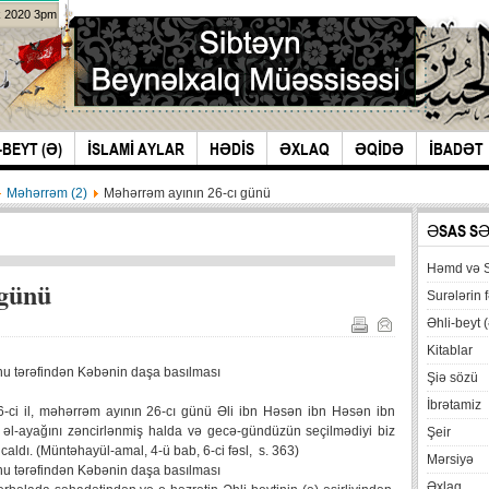
k 2020 3pm
-BEYT (Ə)
İSLAMİ AYLAR
HƏDİS
ƏXLAQ
ƏQİDƏ
İBADƏT
Məhərrəm (2)
Məhərrəm ayının 26-cı günü
ƏSAS S
Həmd və 
 günü
Surələrin f
Əhli-beyt (
Kitablar
nu tərəfindən Kəbənin daşa basılması
Şiə sözü
İbrətamiz
46-ci il, məhərrəm ayının 26-cı günü Əli ibn Həsən ibn Həsən ibn
əl-ayağını zəncirlənmiş halda və gecə-gündüzün seçilmədiyi biz
Şeir
ldı. (Müntəhayül-amal, 4-ü bab, 6-ci fəsl, s. 363)
Mərsiyə
nu tərəfindən Kəbənin daşa basılması
Əxlaq