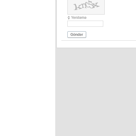
Yeniləmə
Göndər