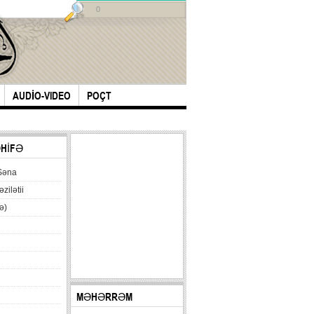
0
AUDİO-VIDEO
POÇT
ƏHİFƏ
Səna
əzilətii
ə)
MƏHƏRRƏM