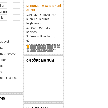
jlar
MƏHƏRRƏM AYININ 1-CI
GÜNÜ
arınız
1. Ali-Məhəmmədin (s)
miz
hüznlü günlərinin
başlanması
2. “Şebi - Əbi Talib”
i
hadisəsi
3. Zəkatın ilk toplandığı
gün
xasiyyəti
4. “Zatür-rüqa” müharibəsi
1
2
3
4
5
6
7
8
9
10
lar
5. Həzrət Hüseynin (ə)
11
12
13
14
15
16
17
18
hət-Rəvayət
karvanının Bəni Məqatilin
qəsrinə çatması
krlər
ON DÖRD MƏ`SUM
6....
ləri
va
haqqında qısa
AYIM
RUH OXŞAYAN