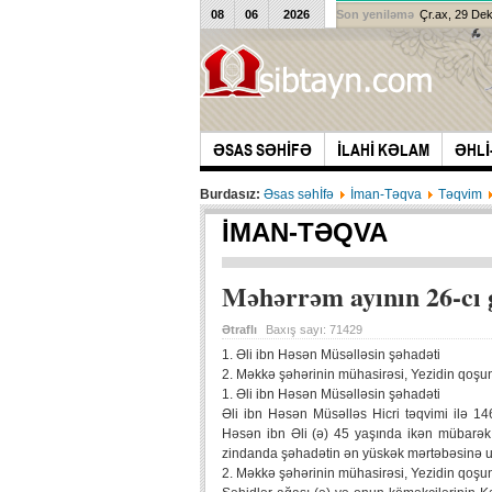
08
06
2026
Son yeniləmə
Çr.ax, 29 De
ƏSAS SƏHİFƏ
İLAHİ KƏLAM
ƏHLİ
Burdasız:
Əsas səhİfə
İman-Təqva
Təqvim
İMAN-TƏQVA
Məhərrəm ayının 26-cı
Ətraflı
Baxış sayı:
71429
1. Əli ibn Həsən Müsəlləsin şəhadəti
2. Məkkə şəhərinin mühasirəsi, Yezidin qoşu
1. Əli ibn Həsən Müsəlləsin şəhadəti
Əli ibn Həsən Müsəlləs Hicri təqvimi ilə 1
Həsən ibn Əli (ə) 45 yaşında ikən mübarək 
zindanda şəhadətin ən yüskək mərtəbəsinə uca
2. Məkkə şəhərinin mühasirəsi, Yezidin qoşu