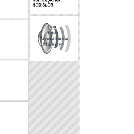
HƏDİSLƏR