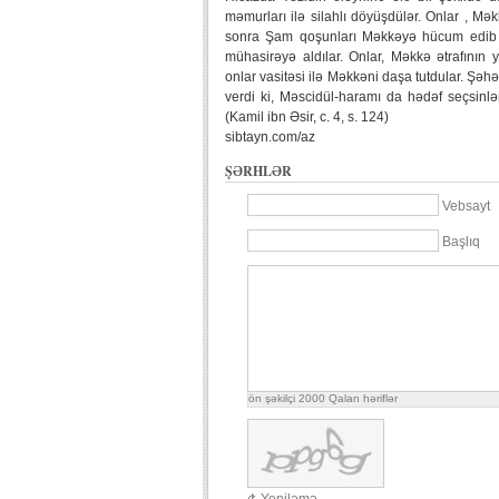
məmurları ilə silahlı döyüşdülər. Onlar , Mə
sonra Şam qoşunları Məkkəyə hücum edib hi
mühasirəyə aldılar. Onlar, Məkkə ətrafının 
onlar vasitəsi ilə Məkkəni daşa tutdular. Şə
verdi ki, Məscidül-haramı da hədəf seçsin
(Kamil ibn Əsir, c. 4, s. 124)
sibtayn.com/az
ŞƏRHLƏR
Vebsayt
Başlıq
ön şəkilçi
2000
Qalan həriflər