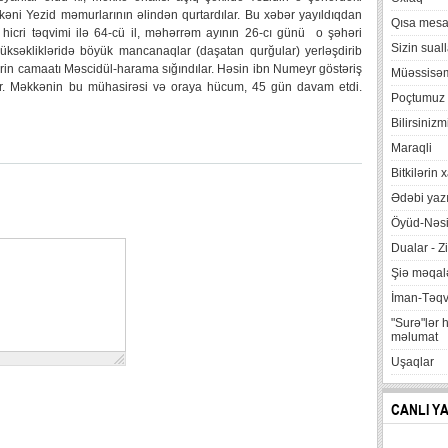
kkəni Yezid məmurlarının əlindən qurtardılar. Bu xəbər yayıldıqdan
Qısa mesa
cri təqvimi ilə 64-cü il, məhərrəm ayının 26-cı günü o şəhəri
Sizin suall
yüksəklikləridə böyük mancanaqlar (daşatan qurğular) yerləşdirib
hərin camaatı Məscidül-harama sığındılar. Həsin ibn Numeyr göstəriş
Müəssisə
lər. Məkkənin bu mühasirəsi və oraya hücum, 45 gün davam etdi.
Poçtumuz
Bilirsinizm
Maraqli
Bitkilərin 
Ədəbi yazı
Öyüd-Nəsi
Dualar - Zi
Şiə məqalə
İman-Təq
"Surə"lər 
məlumat
Uşaqlar
CANLI Y