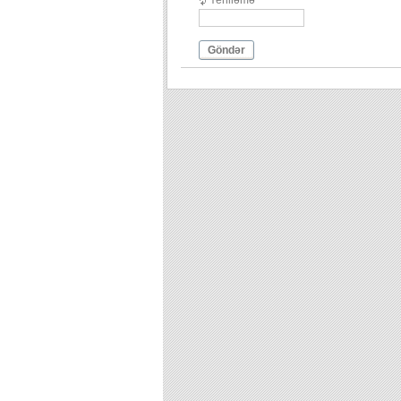
Yeniləmə
Göndər