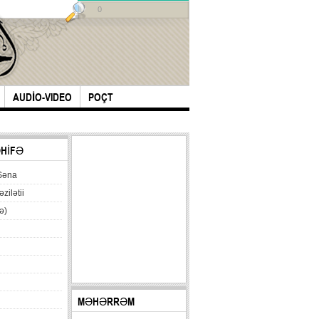
0
AUDİO-VIDEO
POÇT
ƏHİFƏ
Səna
əzilətii
ə)
MƏHƏRRƏM