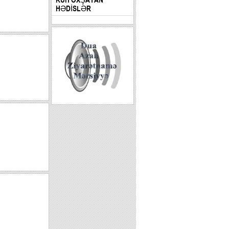
HƏDİSLƏR