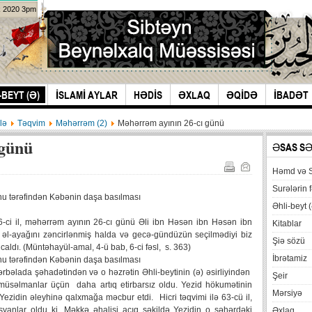
k 2020 3pm
-BEYT (Ə)
İSLAMİ AYLAR
HƏDİS
ƏXLAQ
ƏQİDƏ
İBADƏT
lə
Təqvim
Məhərrəm (2)
Məhərrəm ayının 26-cı günü
 günü
ƏSAS S
Həmd və 
Surələrin f
nu tərəfindən Kəbənin daşa basılması
Əhli-beyt (
46-ci il, məhərrəm ayının 26-cı günü Əli ibn Həsən ibn Həsən ibn
Kitablar
əl-ayağını zəncirlənmiş halda və gecə-gündüzün seçilmədiyi biz
Şiə sözü
ldı. (Müntəhayül-amal, 4-ü bab, 6-ci fəsl, s. 363)
İbrətamiz
nu tərəfindən Kəbənin daşa basılması
rbəlada şəhadətindən və o həzrətin Əhli-beytinin (ə) əsirliyindən
Şeir
müsəlmanlar üçün daha artıq etirbarsız oldu. Yezid hökumətinin
Mərsiyə
ezidin əleyhinə qalxmağa məcbur etdi. Hicri təqvimi ilə 63-cü il,
syanlar oldu ki, Məkkə əhalisi açıq şəkildə Yezidin o şəhərdəki
Əxlaq