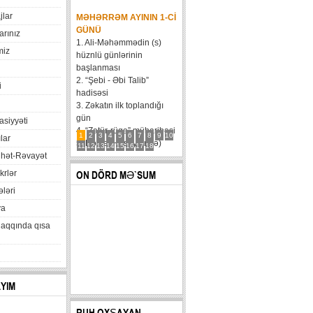
jlar
MƏHƏRRƏM AYININ 1-CI
GÜNÜ
arınız
1. Ali-Məhəmmədin (s)
miz
hüznlü günlərinin
başlanması
2. “Şebi - Əbi Talib”
i
hadisəsi
3. Zəkatın ilk toplandığı
gün
xasiyyəti
4. “Zatür-rüqa” müharibəsi
1
2
3
4
5
6
7
8
9
10
lar
5. Həzrət Hüseynin (ə)
11
12
13
14
15
16
17
18
hət-Rəvayət
karvanının Bəni Məqatilin
qəsrinə çatması
krlər
ON DÖRD MƏ`SUM
6....
ləri
va
haqqında qısa
AYIM
RUH OXŞAYAN