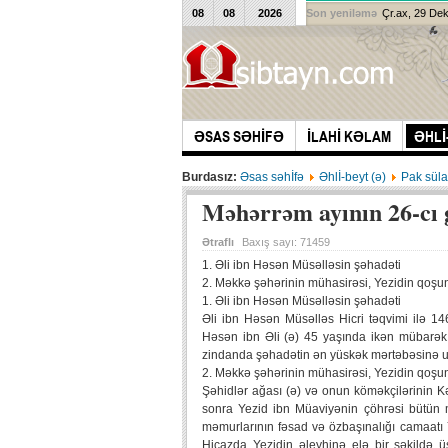
08
08
2026
Son yeniləmə
Çr.ax, 29 De
ƏSAS SƏHİFƏ
İLAHİ KƏLAM
ƏHLİ
Burdasız:
Əsas səhİfə
Əhlİ-beyt (ə)
Pak süla
Məhərrəm ayının 26-cı
Ətraflı
Baxış sayı:
71459
1. Əli ibn Həsən Müsəlləsin şəhadəti
2. Məkkə şəhərinin mühasirəsi, Yezidin qoşu
1. Əli ibn Həsən Müsəlləsin şəhadəti
Əli ibn Həsən Müsəlləs Hicri təqvimi ilə 1
Həsən ibn Əli (ə) 45 yaşında ikən mübarək 
zindanda şəhadətin ən yüskək mərtəbəsinə uca
2. Məkkə şəhərinin mühasirəsi, Yezidin qoşu
Şəhidlər ağası (ə) və onun köməkçilərinin Kə
sonra Yezid ibn Müaviyənin çöhrəsi bütün 
məmurlarının fəsad və özbaşınalığı camaatı Y
Hicazda Yezidin əleyhinə elə bir şəkildə ü