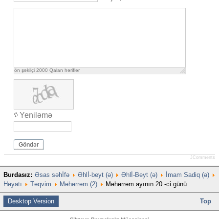
ön şəkilçi
2000
Qalan həriflər
Yeniləmə
Göndər
JComments
Burdasız:
Əsas səhİfə
Əhlİ-beyt (ə)
Əhlİ-Beyt (ə)
İmam Sadiq (ə)
Həyatı
Təqvim
Məhərrəm (2)
Məhərrəm ayının 20 -ci günü
Desktop Version
Top