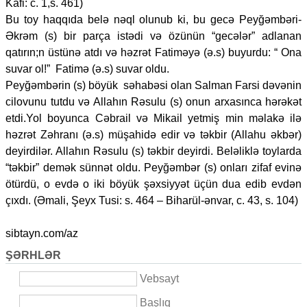
Kafi: c. 1,s. 461)
Bu toy haqqıda belə nəql olunub ki, bu gecə Peyğəmbəri-
Əkrəm (s) bir parça istədi və özünün “gecələr” adlanan
qatırın;n üstünə atdı və həzrət Fatiməyə (ə.s) buyurdu: “ Ona
suvar ol!” Fatimə (ə.s) suvar oldu.
Peyğəmbərin (s) böyük səhabəsi olan Salman Farsi dəvənin
cilovunu tutdu və Allahın Rəsulu (s) onun arxasınca hərəkət
etdi.Yol boyunca Cəbrail və Mikail yetmiş min məlakə ilə
həzrət Zəhranı (ə.s) müşahidə edir və təkbir (Allahu əkbər)
deyirdilər. Allahın Rəsulu (s) təkbir deyirdi. Beləliklə toylarda
“təkbir” demək sünnət oldu. Peyğəmbər (s) onları zifaf evinə
ötürdü, o evdə o iki böyük şəxsiyyət üçün dua edib evdən
çıxdı. (Əmali, Şeyx Tusi: s. 464 – Biharül-ənvar, c. 43, s. 104)
sibtayn.com/az
ŞƏRHLƏR
Vebsayt
Başlıq