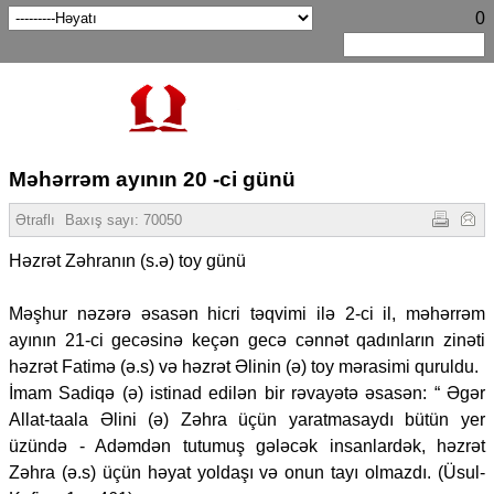
0
Məhərrəm ayının 20 -ci günü
Ətraflı
Baxış sayı:
70050
Həzrət Zəhranın (s.ə) toy günü
Məşhur nəzərə əsasən hicri təqvimi ilə 2-ci il, məhərrəm
ayının 21-ci gecəsinə keçən gecə cənnət qadınların zinəti
həzrət Fatimə (ə.s) və həzrət Əlinin (ə) toy mərasimi quruldu.
İmam Sadiqə (ə) istinad edilən bir rəvayətə əsasən: “ Əgər
Allat-taala Əlini (ə) Zəhra üçün yaratmasaydı bütün yer
üzündə - Adəmdən tutumuş gələcək insanlardək, həzrət
Zəhra (ə.s) üçün həyat yoldaşı və onun tayı olmazdı. (Üsul-