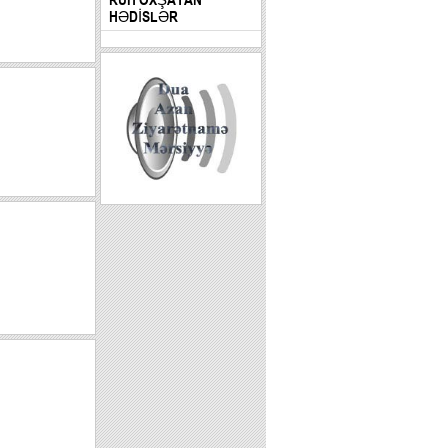
HƏDİSLƏR