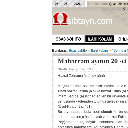
08
06
2026
Son yeniləmə
Çr.ax, 29 De
ƏSAS SƏHİFƏ
İLAHİ KƏLAM
ƏHLİ
Burdasız:
Əsas səhİfə
İlahİ kəlam
"Səhifeyi
Məhərrəm ayının 20 -ci
Ətraflı
Baxış sayı:
69935
Həzrət Zəhranın (s.ə) toy günü
Məşhur nəzərə əsasən hicri təqvimi ilə 2-ci
zinəti həzrət Fatimə (ə.s) və həzrət Əlinin (ə)
İmam Sadiqə (ə) istinad edilən bir rəvayətə 
yer üzündə - Adəmdən tutumuş gələcək insanla
(Üsul-Kafi: c. 1,s. 461)
Bu toy haqqıda belə nəql olunub ki, bu ge
adlanan qatırın;n üstünə atdı və həzrət Fatimə
Peyğəmbərin (s) böyük səhabəsi olan Sal
arxasınca hərəkət etdi.Yol boyunca Cəbrail v