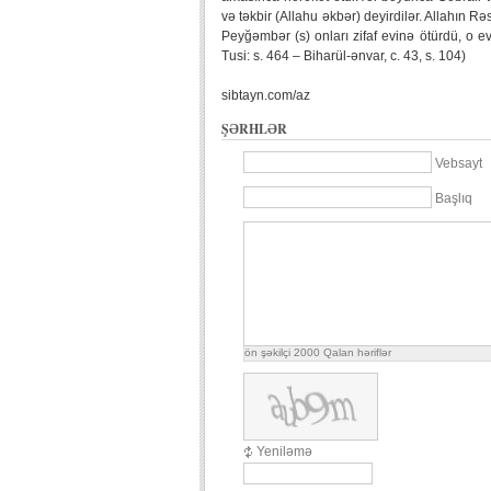
və təkbir (Allahu əkbər) deyirdilər. Allahın Rə
Peyğəmbər (s) onları zifaf evinə ötürdü, o e
Tusi: s. 464 – Biharül-ənvar, c. 43, s. 104)
sibtayn.com/az
ŞƏRHLƏR
Vebsayt
Başlıq
ön şəkilçi
2000
Qalan həriflər
Yeniləmə