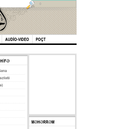
0
AUDİO-VIDEO
POÇT
ƏHİFƏ
Səna
əzilətii
ə)
MƏHƏRRƏM