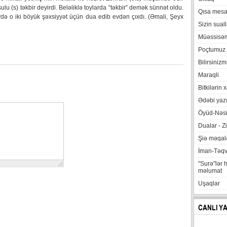
sulu (s) təkbir deyirdi. Beləliklə toylarda “təkbir” demək sünnət oldu.
Qısa mesa
vdə o iki böyük şəxsiyyət üçün dua edib evdən çıxdı. (Əmali, Şeyx
Sizin suall
Müəssisə
Poçtumuz
Bilirsinizm
Maraqli
Bitkilərin 
Ədəbi yazı
Öyüd-Nəsi
Dualar - Zi
Şiə məqalə
İman-Təq
"Surə"lər 
məlumat
Uşaqlar
CANLI Y