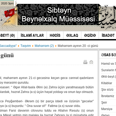
k 2020 3pm
-BEYT (Ə)
İSLAMİ AYLAR
HƏDİS
ƏXLAQ
ƏQİDƏ
İBADƏT
-Səccadiyyə"
Təqvim
Məhərrəm (2)
Məhərrəm ayının 20 -ci günü
 günü
ƏSAS S
Həmd və 
Surələrin f
Əhli-beyt (
 il, məhərrəm ayının 21-ci gecəsinə keçən gecə cənnət qadınların
 toy mərasimi quruldu.
Kitablar
əsasən: “ Əgər Allat-taala Əlini (ə) Zəhra üçün yaratmasaydı bütün
Şiə sözü
rdək, həzrət Zəhra (ə.s) üçün həyat yoldaşı və onun tayı olmazdı.
İbrətamiz
cə Peyğəmbəri- Əkrəm (s) bir parça istədi və özünün “gecələr”
Şeir
yə (ə.s) buyurdu: “ Ona suvar ol!” Fatimə (ə.s) suvar oldu.
Mərsiyə
man Farsi dəvənin cilovunu tutdu və Allahın Rəsulu (s) onun
ə Mikail yetmiş min məlakə ilə həzrət Zəhranı (ə.s) müşahidə edir
Əxlaq