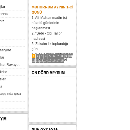
jlar
MƏHƏRRƏM AYININ 1-CI
GÜNÜ
arınız
1. Ali-Məhəmmədin (s)
miz
hüznlü günlərinin
başlanması
2. “Şebi - Əbi Talib”
i
hadisəsi
3. Zəkatın ilk toplandığı
gün
xasiyyəti
4. “Zatür-rüqa” müharibəsi
1
2
3
4
5
6
7
8
9
10
lar
5. Həzrət Hüseynin (ə)
11
12
13
14
15
16
17
18
hət-Rəvayət
karvanının Bəni Məqatilin
qəsrinə çatması
krlər
ON DÖRD MƏ`SUM
6....
ləri
va
haqqında qısa
AYIM
RUH OXŞAYAN