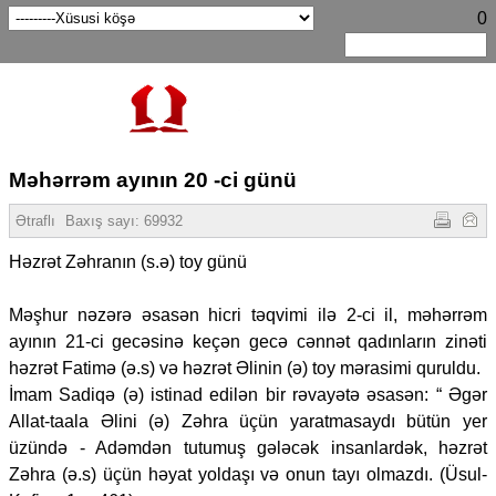
0
Məhərrəm ayının 20 -ci günü
Ətraflı
Baxış sayı:
69932
Həzrət Zəhranın (s.ə) toy günü
Məşhur nəzərə əsasən hicri təqvimi ilə 2-ci il, məhərrəm
ayının 21-ci gecəsinə keçən gecə cənnət qadınların zinəti
həzrət Fatimə (ə.s) və həzrət Əlinin (ə) toy mərasimi quruldu.
İmam Sadiqə (ə) istinad edilən bir rəvayətə əsasən: “ Əgər
Allat-taala Əlini (ə) Zəhra üçün yaratmasaydı bütün yer
üzündə - Adəmdən tutumuş gələcək insanlardək, həzrət
Zəhra (ə.s) üçün həyat yoldaşı və onun tayı olmazdı. (Üsul-