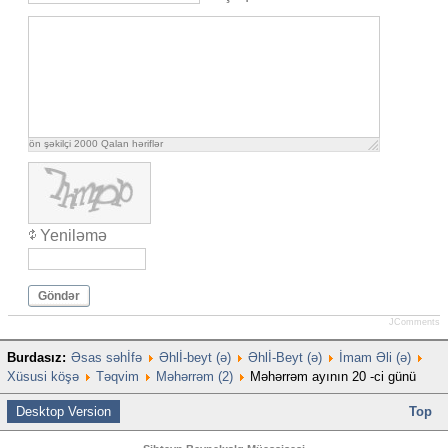
ön şəkilçi
2000
Qalan həriflər
Yeniləmə
Göndər
JComments
Burdasız:
Əsas səhİfə
Əhlİ-beyt (ə)
Əhlİ-Beyt (ə)
İmam Əli (ə)
Xüsusi köşə
Təqvim
Məhərrəm (2)
Məhərrəm ayının 20 -ci günü
Desktop Version
Top