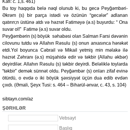
Kafi: c. 1,s. 461)
Bu toy haqqıda belə nəql olunub ki, bu gecə Peyğəmbəri-
Əkrəm (s) bir parça istədi və özünün “gecələr” adlanan
qatırın;n üstünə atdı və həzrət Fatiməyə (ə.s) buyurdu: “ Ona
suvar ol!” Fatimə (ə.s) suvar oldu.
Peyğəmbərin (s) böyük səhabəsi olan Salman Farsi dəvənin
cilovunu tutdu və Allahın Rəsulu (s) onun arxasınca hərəkət
etdi.Yol boyunca Cəbrail və Mikail yetmiş min məlakə ilə
həzrət Zəhranı (ə.s) müşahidə edir və təkbir (Allahu əkbər)
deyirdilər. Allahın Rəsulu (s) təkbir deyirdi. Beləliklə toylarda
“təkbir” demək sünnət oldu. Peyğəmbər (s) onları zifaf evinə
ötürdü, o evdə o iki böyük şəxsiyyət üçün dua edib evdən
çıxdı. (Əmali, Şeyx Tusi: s. 464 – Biharül-ənvar, c. 43, s. 104)
sibtayn.com/az
ŞƏRHLƏR
Vebsayt
Başlıq