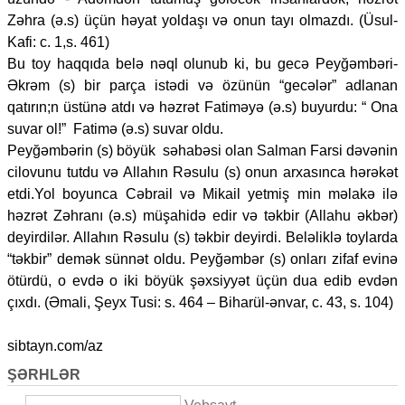
Zəhra (ə.s) üçün həyat yoldaşı və onun tayı olmazdı. (Üsul-
Kafi: c. 1,s. 461)
Bu toy haqqıda belə nəql olunub ki, bu gecə Peyğəmbəri-
Əkrəm (s) bir parça istədi və özünün “gecələr” adlanan
qatırın;n üstünə atdı və həzrət Fatiməyə (ə.s) buyurdu: “ Ona
suvar ol!” Fatimə (ə.s) suvar oldu.
Peyğəmbərin (s) böyük səhabəsi olan Salman Farsi dəvənin
cilovunu tutdu və Allahın Rəsulu (s) onun arxasınca hərəkət
etdi.Yol boyunca Cəbrail və Mikail yetmiş min məlakə ilə
həzrət Zəhranı (ə.s) müşahidə edir və təkbir (Allahu əkbər)
deyirdilər. Allahın Rəsulu (s) təkbir deyirdi. Beləliklə toylarda
“təkbir” demək sünnət oldu. Peyğəmbər (s) onları zifaf evinə
ötürdü, o evdə o iki böyük şəxsiyyət üçün dua edib evdən
çıxdı. (Əmali, Şeyx Tusi: s. 464 – Biharül-ənvar, c. 43, s. 104)
sibtayn.com/az
ŞƏRHLƏR