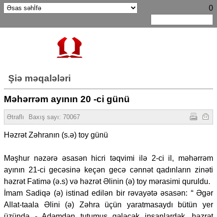
0
Şiə məqalələri
Məhərrəm ayının 20 -ci günü
Ətraflı
Baxış sayı:
70067
Həzrət Zəhranın (s.ə) toy günü
Məşhur nəzərə əsasən hicri təqvimi ilə 2-ci il, məhərrəm
ayının 21-ci gecəsinə keçən gecə cənnət qadınların zinəti
həzrət Fatimə (ə.s) və həzrət Əlinin (ə) toy mərasimi quruldu.
İmam Sadiqə (ə) istinad edilən bir rəvayətə əsasən: “ Əgər
Allat-taala Əlini (ə) Zəhra üçün yaratmasaydı bütün yer
üzündə - Adəmdən tutumuş gələcək insanlardək, həzrət