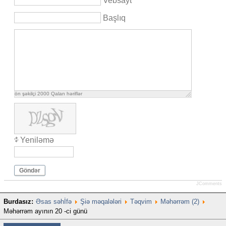
Vebsayt
Başlıq
ön şəkilçi
2000
Qalan həriflər
Yeniləmə
Göndər
JComments
Burdasız:
Əsas səhİfə
Şiə məqalələri
Təqvim
Məhərrəm (2)
Məhərrəm ayının 20 -ci günü