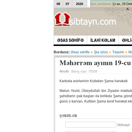
08
07
2026
Son yeniləmə
Çr.ax, 29 De
ƏSAS SƏHİFƏ
İLAHİ KƏLAM
ƏHLİ
Burdasız:
Əsas səhİfə
Şiə sözü
Təqvim
M
Məhərrəm ayının 19-cu
Ətraflı
Baxış sayı:
70339
Kərbəla əsirlərinin Kufədən Şama hərəkəti
Məlun Yezid, Übeydullah ibn Ziyadın məktubun
şəhidlərin pak başları ilə birlikdə Şama gönd
günü o karvan, Kufdən Şama tərəf hərəkət etd
ŞƏRHLƏR
Vebsayt