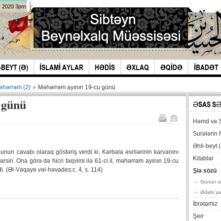
k 2020 3pm
-BEYT (Ə)
İSLAMİ AYLAR
HƏDİS
ƏXLAQ
ƏQİDƏ
İBADƏT
əhərrəm (2)
Məhərrəm ayının 19-cu günü
 günü
ƏSAS S
Həmd və 
Surələrin f
Əhli-beyt (
un cavabı olaraq göstəriş verdi ki, Kərbəla əsrilərinin karvanını
Kitablar
ərsin. Ona görə də hicri təqvimi ilə 61-ci il, məhərrəm ayının 19-cu
i. (Əl-Vəqaye vəl-həvades:c. 4, s. 114)
Şiə sözü
Günün s
Ədəbi ya
İbrətamiz
Şeir