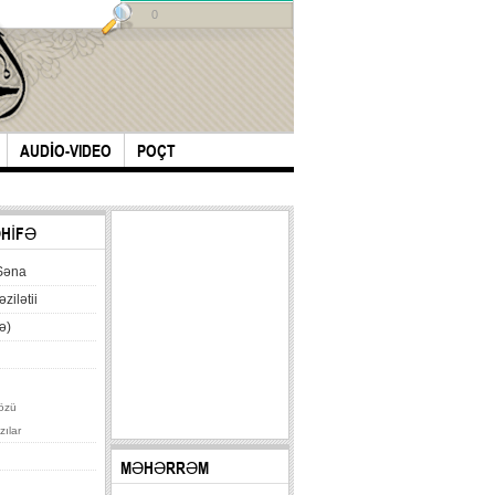
0
AUDİO-VIDEO
POÇT
ƏHİFƏ
Səna
əzilətii
ə)
özü
zılar
MƏHƏRRƏM