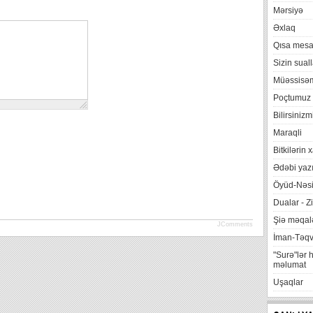
Mərsiyə
Əxlaq
Qısa mesa
Sizin suall
Müəssisə
Poçtumuz
Bilirsinizm
Maraqli
Bitkilərin 
Ədəbi yazı
Öyüd-Nəsi
Dualar - Zi
Şiə məqalə
JComments
İman-Təq
"Surə"lər 
məlumat
Uşaqlar