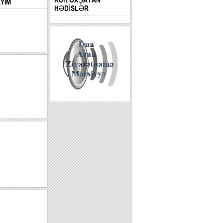
AYIM
HƏDİSLƏR