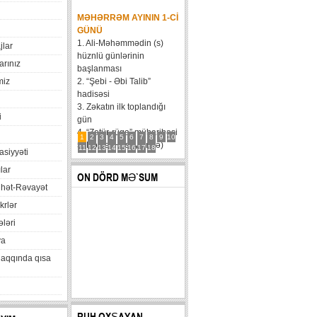
MƏHƏRRƏM AYININ 1-CI
GÜNÜ
1. Ali-Məhəmmədin (s)
jlar
hüznlü günlərinin
arınız
başlanması
miz
2. “Şebi - Əbi Talib”
hadisəsi
3. Zəkatın ilk toplandığı
i
gün
4. “Zatür-rüqa” müharibəsi
1
2
3
4
5
6
7
8
9
10
5. Həzrət Hüseynin (ə)
11
12
13
14
15
16
17
18
xasiyyəti
karvanının Bəni Məqatilin
lar
qəsrinə çatması
ON DÖRD MƏ`SUM
6....
hət-Rəvayət
krlər
ləri
va
haqqında qısa
RUH OXŞAYAN