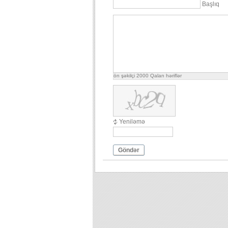
Başlıq
ön şəkilçi
2000
Qalan həriflər
Yeniləmə
Göndər