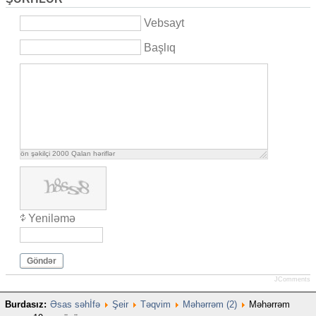
Vebsayt
Başlıq
ön şəkilçi
2000
Qalan həriflər
Yeniləmə
Göndər
JComments
Burdasız:
Əsas səhİfə
Şeir
Təqvim
Məhərrəm (2)
Məhərrəm