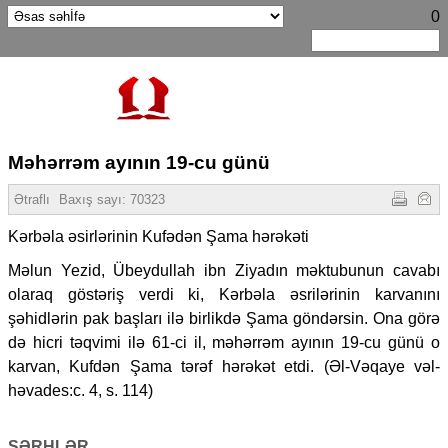
0
Məhərrəm ayının 19-cu günü
Ətraflı
Baxış sayı:
70323
Kərbəla əsirlərinin Kufədən Şama hərəkəti
Məlun Yezid, Übeydullah ibn Ziyadın məktubunun cavabı
olaraq göstəriş verdi ki, Kərbəla əsrilərinin karvanını
şəhidlərin pak başları ilə birlikdə Şama göndərsin. Ona görə
də hicri təqvimi ilə 61-ci il, məhərrəm ayının 19-cu günü o
karvan, Kufdən Şama tərəf hərəkət etdi. (Əl-Vəqaye vəl-
həvades:c. 4, s. 114)
ŞƏRHLƏR