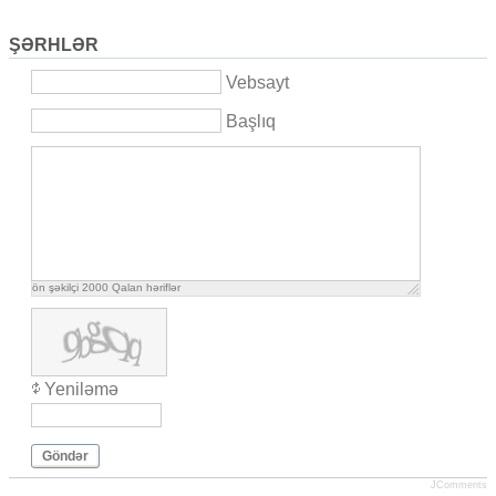
ŞƏRHLƏR
Vebsayt
Başlıq
ön şəkilçi
2000
Qalan həriflər
Yeniləmə
Göndər
JComments