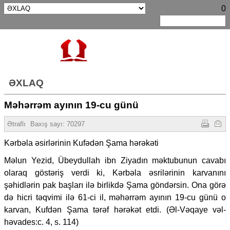
0
ƏXLAQ
Məhərrəm ayının 19-cu günü
Ətraflı
Baxış sayı:
70297
Kərbəla əsirlərinin Kufədən Şama hərəkəti
Məlun Yezid, Übeydullah ibn Ziyadın məktubunun cavabı
olaraq göstəriş verdi ki, Kərbəla əsrilərinin karvanını
şəhidlərin pak başları ilə birlikdə Şama göndərsin. Ona görə
də hicri təqvimi ilə 61-ci il, məhərrəm ayının 19-cu günü o
karvan, Kufdən Şama tərəf hərəkət etdi. (Əl-Vəqaye vəl-
həvades:c. 4, s. 114)