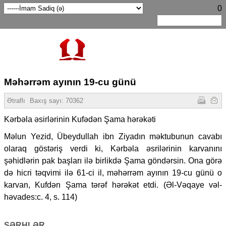
0
Məhərrəm ayının 19-cu günü
Ətraflı
Baxış sayı:
70362
Kərbəla əsirlərinin Kufədən Şama hərəkəti
Məlun Yezid, Übeydullah ibn Ziyadın məktubunun cavabı
olaraq göstəriş verdi ki, Kərbəla əsrilərinin karvanını
şəhidlərin pak başları ilə birlikdə Şama göndərsin. Ona görə
də hicri təqvimi ilə 61-ci il, məhərrəm ayının 19-cu günü o
karvan, Kufdən Şama tərəf hərəkət etdi. (Əl-Vəqaye vəl-
həvades:c. 4, s. 114)
ŞƏRHLƏR