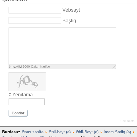
Vebsayt
Başlıq
ön şəkilçi
2000
Qalan həriflər
Yeniləmə
Göndər
JComments
Burdasız:
Əsas səhİfə
Əhlİ-beyt (ə)
Əhlİ-Beyt (ə)
İmam Sadiq (ə)