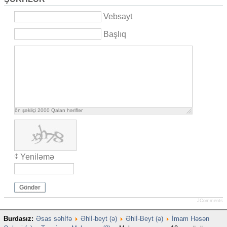
Vebsayt
Başlıq
ön şəkilçi
2000
Qalan həriflər
Yeniləmə
Göndər
JComments
Burdasız:
Əsas səhİfə
Əhlİ-beyt (ə)
Əhlİ-Beyt (ə)
İmam Həsən