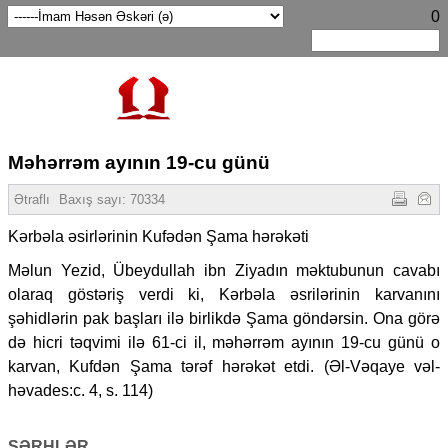
0
Məhərrəm ayının 19-cu günü
Ətraflı
Baxış sayı:
70334
Kərbəla əsirlərinin Kufədən Şama hərəkəti
Məlun Yezid, Übeydullah ibn Ziyadın məktubunun cavabı
olaraq göstəriş verdi ki, Kərbəla əsrilərinin karvanını
şəhidlərin pak başları ilə birlikdə Şama göndərsin. Ona görə
də hicri təqvimi ilə 61-ci il, məhərrəm ayının 19-cu günü o
karvan, Kufdən Şama tərəf hərəkət etdi. (Əl-Vəqaye vəl-
həvades:c. 4, s. 114)
ŞƏRHLƏR