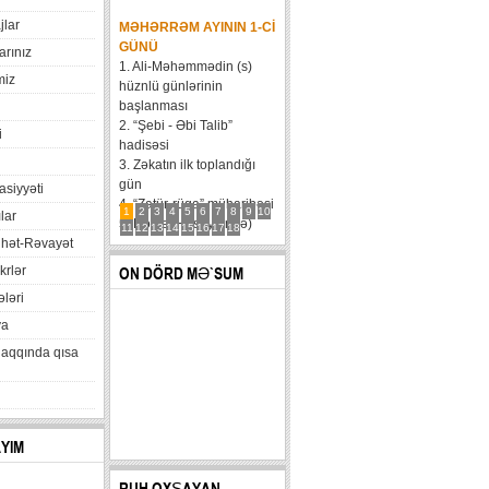
jlar
MƏHƏRRƏM AYININ 1-CI
GÜNÜ
arınız
1. Ali-Məhəmmədin (s)
miz
hüznlü günlərinin
başlanması
2. “Şebi - Əbi Talib”
i
hadisəsi
3. Zəkatın ilk toplandığı
gün
xasiyyəti
4. “Zatür-rüqa” müharibəsi
1
2
3
4
5
6
7
8
9
10
lar
5. Həzrət Hüseynin (ə)
11
12
13
14
15
16
17
18
hət-Rəvayət
karvanının Bəni Məqatilin
qəsrinə çatması
krlər
ON DÖRD MƏ`SUM
6....
ləri
va
haqqında qısa
AYIM
RUH OXŞAYAN