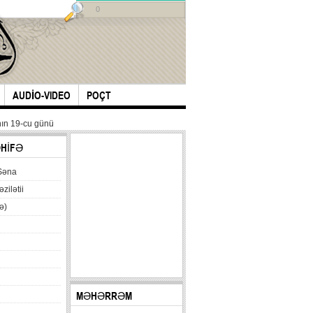
0
AUDİO-VIDEO
POÇT
ın 19-cu günü
ƏHİFƏ
Səna
əzilətii
ə)
MƏHƏRRƏM