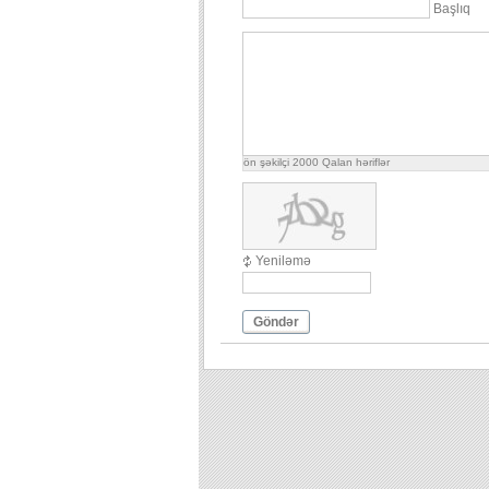
Başlıq
ön şəkilçi
2000
Qalan həriflər
Yeniləmə
Göndər