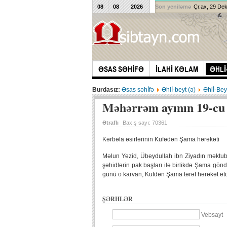
08
08
2026
Son yeniləmə
Çr.ax, 29 De
ƏSAS SƏHİFƏ
İLAHİ KƏLAM
ƏHLİ
Burdasız:
Əsas səhİfə
Əhlİ-beyt (ə)
Əhlİ-Bey
Məhərrəm ayının 19-cu
Ətraflı
Baxış sayı:
70361
Kərbəla əsirlərinin Kufədən Şama hərəkəti
Məlun Yezid, Übeydullah ibn Ziyadın məktubun
şəhidlərin pak başları ilə birlikdə Şama gönd
günü o karvan, Kufdən Şama tərəf hərəkət etd
ŞƏRHLƏR
Vebsayt