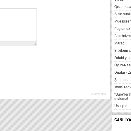
Qısa mesa
Sizin suall
Müəssisə
Poçtumuz
Bilirsinizm
Maraqli
Bitkilərin 
Ədəbi yazı
Öyüd-Nəsi
Dualar - Zi
Şiə məqalə
İman-Təq
JComments
"Surə"lər 
məlumat
Uşaqlar
CANLI Y