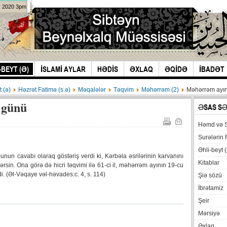
k 2020 3pm
-BEYT (Ə)
İSLAMİ AYLAR
HƏDİS
ƏXLAQ
ƏQİDƏ
İBADƏT
t (ə)
Həzrət Fatimə (s.ə)
Məqalələr
Təqvim
Məhərrəm (2)
Məhərrəm ayın
 günü
ƏSAS S
Həmd və 
Surələrin f
Əhli-beyt (
un cavabı olaraq göstəriş verdi ki, Kərbəla əsrilərinin karvanını
Kitablar
ərsin. Ona görə də hicri təqvimi ilə 61-ci il, məhərrəm ayının 19-cu
i. (Əl-Vəqaye vəl-həvades:c. 4, s. 114)
Şiə sözü
İbrətamiz
Şeir
Mərsiyə
Əxlaq