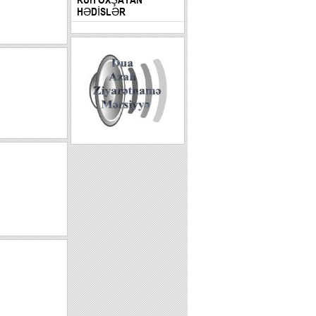
HƏDİSLƏR