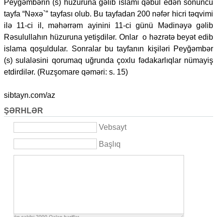
Peyğəmbərin (s) hüzuruna gəlib islamı qəbul edən sonuncu
tayfa “Nəxə`” tayfası olub. Bu tayfadan 200 nəfər hicri təqvimi
ilə 11-ci il, məhərrəm ayinini 11-ci günü Mədinəyə gəlib
Rəsulullahın hüzuruna yetişdilər. Onlar o həzrətə beyət edib
islama qoşuldular. Sonralar bu tayfanın kişiləri Peyğəmbər
(s) sulaləsini qorumaq uğrunda çoxlu fədakarlıqlar nümayiş
etdirdilər. (Ruzşomare qəməri: s. 15)
sibtayn.com/az
ŞƏRHLƏR
Vebsayt
Başlıq
ön şəkilçi
2000
Qalan həriflər