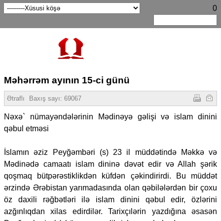
0
Məhərrəm ayının 15-ci günü
Ətraflı
Baxış sayı:
69067
Nəxə` nümayəndələrinin Mədinəyə gəlişi və islam dinini
qəbul etməsi
İslamın əziz Peyğəmbəri (s) 23 il müddətində Məkkə və
Mədinədə camaatı islam dininə dəvət edir və Allah şərik
qoşmaq bütpərəstiklikdən küfdən çəkindirirdi. Bu müddət
ərzində Ərəbistan yarımadasında olan qəbilələrdən bir çoxu
öz daxili rəğbətləri ilə islam dinini qəbul edir, özlərini
azğınlıqdan xilas edirdilər. Tarixçılərin yazdığına əsasən