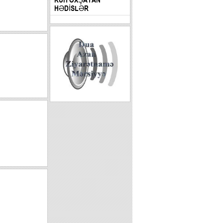
HƏDİSLƏR