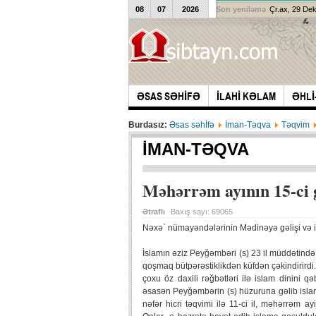
08
07
2026
Son yeniləmə
Çr.ax, 29 De
ƏSAS SƏHİFƏ
İLAHİ KƏLAM
ƏHLİ
Burdasız:
Əsas səhİfə
İman-Təqva
Təqvim
İMAN-TƏQVA
Məhərrəm ayının 15-ci
Ətraflı
Baxış sayı:
69065
Nəxə` nümayəndələrinin Mədinəyə gəlişi və i
İslamın əziz Peyğəmbəri (s) 23 il müddətində
qoşmaq bütpərəstiklikdən küfdən çəkindirirdi
çoxu öz daxili rəğbətləri ilə islam dinini qəb
əsasən Peyğəmbərin (s) hüzuruna gəlib islam
nəfər hicri təqvimi ilə 11-ci il, məhərrəm a