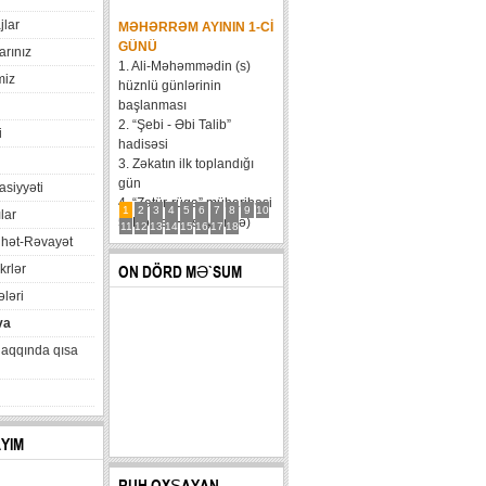
jlar
MƏHƏRRƏM AYININ 1-CI
GÜNÜ
arınız
1. Ali-Məhəmmədin (s)
miz
hüznlü günlərinin
başlanması
2. “Şebi - Əbi Talib”
i
hadisəsi
3. Zəkatın ilk toplandığı
gün
xasiyyəti
4. “Zatür-rüqa” müharibəsi
1
2
3
4
5
6
7
8
9
10
lar
5. Həzrət Hüseynin (ə)
11
12
13
14
15
16
17
18
hət-Rəvayət
karvanının Bəni Məqatilin
qəsrinə çatması
krlər
ON DÖRD MƏ`SUM
6....
ləri
va
haqqında qısa
AYIM
RUH OXŞAYAN