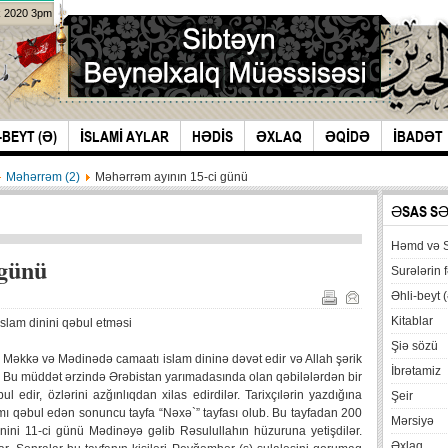
k 2020 3pm
-BEYT (Ə)
İSLAMİ AYLAR
HƏDİS
ƏXLAQ
ƏQİDƏ
İBADƏT
Məhərrəm (2)
Məhərrəm ayının 15-ci günü
ƏSAS S
Həmd və 
 günü
Surələrin f
Əhli-beyt (
Kitablar
slam dinini qəbul etməsi
Şiə sözü
 Məkkə və Mədinədə camaatı islam dininə dəvət edir və Allah şərik
İbrətamiz
. Bu müddət ərzində Ərəbistan yarımadasında olan qəbilələrdən bir
ul edir, özlərini azğınlıqdan xilas edirdilər. Tarixçılərin yazdığına
Şeir
ı qəbul edən sonuncu tayfa “Nəxə`” tayfası olub. Bu tayfadan 200
Mərsiyə
yinini 11-ci günü Mədinəyə gəlib Rəsulullahın hüzuruna yetişdilər.
Əxlaq