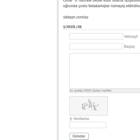
Onlar o həzrətə beyət edib islama qoşuldula
uğrunda çoxlu fədakarlıqlar nümayiş etdirdilə
sibtayn.com/az
ŞƏRHLƏR
Vebsayt
Başlıq
ön şəkilçi
2000
Qalan həriflər
Yeniləmə
Göndər