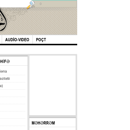
0
AUDİO-VIDEO
POÇT
ƏHİFƏ
Səna
əzilətii
ə)
MƏHƏRRƏM