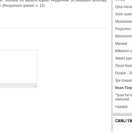
r. Sonralar bu tayfanın kişiləri Peyğəmbər (s) sulaləsini qorumaq
r. (Ruzşomare qəməri: s. 15)
Qısa mesa
Sizin suall
Müəssisə
Poçtumuz
Bilirsinizm
Maraqli
Bitkilərin 
Ədəbi yazı
Öyüd-Nəsi
Dualar - Zi
Şiə məqalə
İman-Təq
"Surə"lər 
məlumat
Uşaqlar
CANLI Y