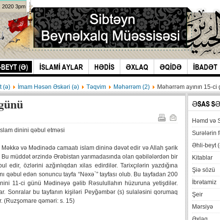
k 2020 3pm
-BEYT (Ə)
İSLAMİ AYLAR
HƏDİS
ƏXLAQ
ƏQİDƏ
İBADƏT
t (ə)
İmam Həsən Əskəri (ə)
Təqvim
Məhərrəm (2)
Məhərrəm ayının 15-ci
 günü
ƏSAS S
Həmd və 
slam dinini qəbul etməsi
Surələrin f
Əhli-beyt (
 Məkkə və Mədinədə camaatı islam dininə dəvət edir və Allah şərik
. Bu müddət ərzində Ərəbistan yarımadasında olan qəbilələrdən bir
Kitablar
ul edir, özlərini azğınlıqdan xilas edirdilər. Tarixçılərin yazdığına
Şiə sözü
ı qəbul edən sonuncu tayfa “Nəxə`” tayfası olub. Bu tayfadan 200
İbrətamiz
yinini 11-ci günü Mədinəyə gəlib Rəsulullahın hüzuruna yetişdilər.
r. Sonralar bu tayfanın kişiləri Peyğəmbər (s) sulaləsini qorumaq
Şeir
r. (Ruzşomare qəməri: s. 15)
Mərsiyə
Əxlaq