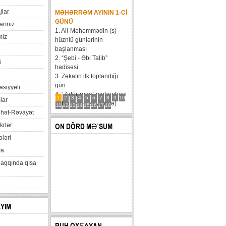
jlar
MƏHƏRRƏM AYININ 1-CI
GÜNÜ
arınız
1. Ali-Məhəmmədin (s)
miz
hüznlü günlərinin
başlanması
2. “Şebi - Əbi Talib”
i
hadisəsi
3. Zəkatın ilk toplandığı
gün
xasiyyəti
4. “Zatür-rüqa” müharibəsi
1
2
3
4
5
6
7
8
9
10
lar
5. Həzrət Hüseynin (ə)
11
12
13
14
15
16
17
18
hət-Rəvayət
karvanının Bəni Məqatilin
qəsrinə çatması
krlər
ON DÖRD MƏ`SUM
6....
ləri
va
haqqında qısa
AYIM
RUH OXŞAYAN