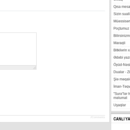
Qısa mesa
Sizin suall
Müəssisə
Poçtumuz
Bilirsinizm
Maraqli
Bitkilərin 
Ədəbi yazı
Öyüd-Nəsi
Dualar - Zi
Şiə məqalə
İman-Təq
"Surə"lər 
məlumat
Uşaqlar
JComments
CANLI Y