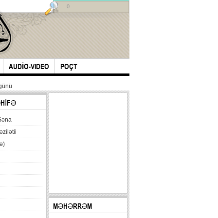
0
AUDİO-VIDEO
POÇT
 günü
ƏHİFƏ
Səna
əzilətii
ə)
MƏHƏRRƏM