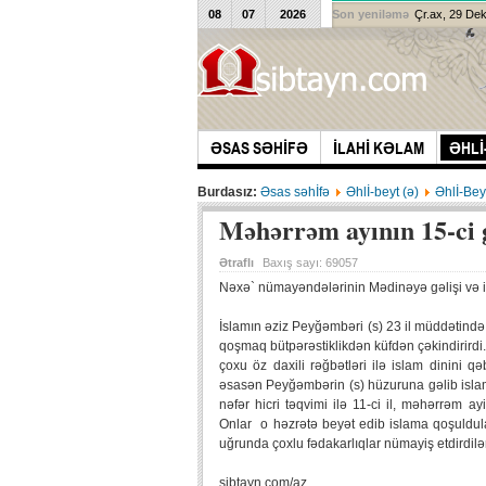
08
07
2026
Son yeniləmə
Çr.ax, 29 De
ƏSAS SƏHİFƏ
İLAHİ KƏLAM
ƏHLİ
Burdasız:
Əsas səhİfə
Əhlİ-beyt (ə)
Əhlİ-Bey
Məhərrəm ayının 15-ci
Ətraflı
Baxış sayı:
69057
Nəxə` nümayəndələrinin Mədinəyə gəlişi və i
İslamın əziz Peyğəmbəri (s) 23 il müddətində
qoşmaq bütpərəstiklikdən küfdən çəkindirirdi
çoxu öz daxili rəğbətləri ilə islam dinini qəb
əsasən Peyğəmbərin (s) hüzuruna gəlib islam
nəfər hicri təqvimi ilə 11-ci il, məhərrəm a
Onlar o həzrətə beyət edib islama qoşuldula
uğrunda çoxlu fədakarlıqlar nümayiş etdirdilə
sibtayn.com/az