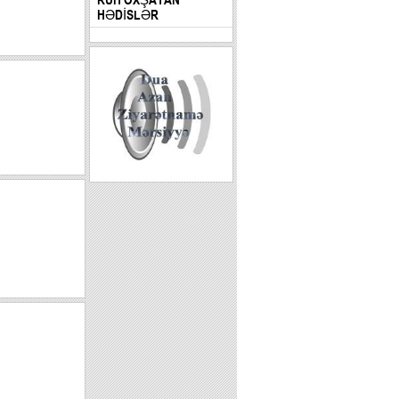
HƏDİSLƏR