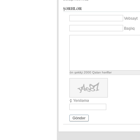
ŞƏRHLƏR
Vebsayt
Başlıq
ön şəkilçi
2000
Qalan həriflər
Yeniləmə
Göndər