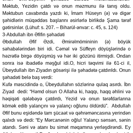
Məktub, Yezidin çatdı və onun məzmunu ilə tanış oldu.
Məktubun cavabında yazdı ki, İmam Hüseyn (ə) və digər
şəhidlərin müqəddəs başlarını əsirlərlə birlikdə Şama tərəf
gətirsinlər. (Lühuf: s. 207. – Biharül-ənvar: c. 45, s. 124)
3-Abdullah ibn Əfifin şəhadəti
Əbdullah Əfif Əzdi, Əmirəlmömininin (ə) böyük
səhabələrindən biri idi. Cəməl və Süffeyn döyüşlərində o
həzrətlə birgə döyüşmüş və hər iki gözünü itirmişdi. Ondan
sonra isə ibadətlə məşğul idi.O, hicri təqvimi ilə 61-ci il,
Übeydullah ibn Ziyadın gösərişi ilə şəhadətə çatdırıldı. Onun
şəhadəti belə baş verdi:
Kufə məscidində o, Übeydullahın sözlərinə qulaq asırdı. İbn
Ziyad dedi: “Həmd olsun O Allaha ki, haqqı, haqq əhlini və
həqiqəti qələbəyə çatdırdı, Yezid və onun tərəfdarlarına
kömək edib yalançını və yalançı oğlunu öldürdü”. Abdullah
Əfif bunu eşidəndə tam şücaət və qəhrəməncasına yerindən
qalxdı və dedi: “Ey Mərcanənin oğlu! Yalançı sənsən, sənin
atandı. Səni və atanı bu simət məqamına yerləşdirəndi. Ey