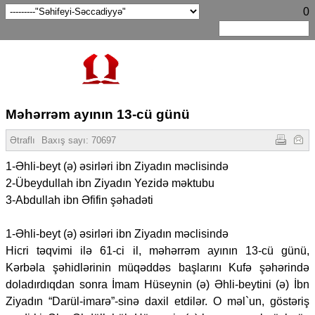
0
Məhərrəm ayının 13-cü günü
Ətraflı
Baxış sayı:
70697
1-Əhli-beyt (ə) əsirləri ibn Ziyadın məclisində
2-Übeydullah ibn Ziyadın Yezidə məktubu
3-Abdullah ibn Əfifin şəhadəti
1-Əhli-beyt (ə) əsirləri ibn Ziyadın məclisində
Hicri təqvimi ilə 61-ci il, məhərrəm ayının 13-cü günü,
Kərbəla şəhidlərinin müqəddəs başlarını Kufə şəhərində
doladırdıqdan sonra İmam Hüseynin (ə) Əhli-beytini (ə) İbn
Ziyadın “Darül-imarə”-sinə daxil etdilər. O məl`un, göstəriş