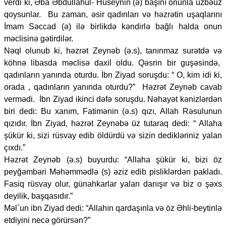
verdi ki, Əba Əbdüllahül- Hüseynin (ə) başını onunla üzbəüz
qoysunlar. Bu zaman, əsir qadınları və həzrətin uşaqlarını
İmam Səccad (ə) ilə birlikdə kəndirlə bağlı halda onun
məclisinə gətirdilər.
Nəql olunub ki, həzrət Zeynəb (ə.s), tanınmaz surətdə və
köhnə libasda məclisə daxil oldu. Qəsrin bir guşəsində,
qadınların yanında oturdu. İbn Ziyad soruşdu: “ O, kim idi ki,
orada , qadınların yanında oturdu?” Həzrət Zeynəb cavab
vermədi. İbn Ziyad ikinci dəfə soruşdu. Nəhayət kənizlərdən
biri dedi: Bu xanım, Fatimənin (ə.s) qızı, Allah Rəsulunun
qızıdır. İbn Ziyad, həzrət Zeynəbə üz tutaraq dedi: “ Allaha
şükür ki, sizi rüsvay edib öldürdü və sizin dedikləriniz yalan
çıxdı.”
Həzrət Zeynəb (ə.s) buyurdu: “Allaha şükür ki, bizi öz
peyğəmbəri Məhəmmədlə (s) əziz edib pisliklərdən pakladı.
Fasiq rüsvay olur, günahkarlar yalan danışır və biz o şəxs
deyilik, başqasıdır.”
Məl`un ibn Ziyad dedi: “Allahın qardaşınla və öz Əhli-beytinlə
etdiyini necə görürsən?”