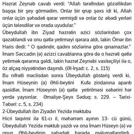
Həzrət Zeynəb cavab verdi: “Allah tərəfindən gözəllikdən
başqa bir şey görmədim. Onlar bir qrup şəxs idi ki, Allah
onlar üçün şəhadəti qərar vermişdi və onlar öz əbədi yerləri
üçün tələsdilər və orada uyudular.”
Übeydullah ibn Ziyad həzrətin əzici sözlərindən çox
qəzəbləndi və onu qətlə yetirməyi qərara aldı, lakin Ömər ibn
Haris dedi: “ O qadındır, qadını sözlərinə görə qınamazlar.”
İmam Səccadın (ə) əzizci cavablarına görə də o həzrəti qətlə
yetirmək qərarına gəldi, lakin həzrət Zeynəbi vasitəçiliyi ilə o,
öz alçaq niyyətindən daşındı. (Əl-İrşad: c. 2, s. 115)
Bu nifrətli məclisdən sonra Übeydullah göstəriş verdi ki,
İmam Hüseynin (ə) Əhli-beytini Kufə zindanına aparıb
qasidlər, İmam Hüseynin (ə) qətlə yetirilməsi xəbərini hər
yerdə yaysınlar. Əmaliye-Şeyx Səduq: s. 229. – Tarixi-
Təbəri: c. 5, s. 234)
2-Übeydullah ibn Ziyadın Yezidə məktubu
Hicri təqvimi ilə 61-cı il, məhərrəm ayının 13- cü günü,
Übeydullah Yezidə məktub yazdı və ona İmam Hüseyn (ə) və
onun Əhli-beytinin şəhadəti barədə məlumatlandırdı.