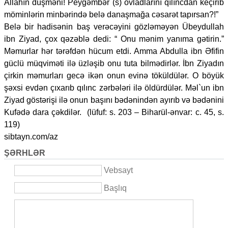
Allahın düşməni! Peyğəmbər (s) övladlarını qılıncdan keçirib
möminlərin minbərində belə danaşmağa cəsarət tapırsan?!”
Belə bir hadisənin baş verəcəyini gözləməyən Übeydullah
ibn Ziyad, çox qəzəblə dedi: “ Onu mənim yanıma gətirin.”
Məmurlar hər tərəfdən hücum etdi. Amma Abdulla ibn Əfifin
güclü müqviməti ilə üzləşib onu tuta bilmədirlər. İbn Ziyadın
çirkin məmurları gecə ikən onun evinə töküldülər. O böyük
şəxsi evdən çıxarıb qılınc zərbələri ilə öldürdülər. Məl`un ibn
Ziyad göstərişi ilə onun başını bədənindən ayırıb və bədənini
Kufədə dara çəkdilər. (lüfuf: s. 203 – Biharül-ənvar: c. 45, s.
119)
sibtayn.com/az
ŞƏRHLƏR
Vebsayt
Başlıq