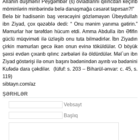
Allahın düşməni! Peyğəmbər (s) övladlarını qılıncdan keçirib
möminlərin minbərində belə danaşmağa cəsarət tapırsan?!”
Belə bir hadisənin baş verəcəyini gözləməyən Übeydullah
ibn Ziyad, çox qəzəblə dedi: “ Onu mənim yanıma gətirin.”
Məmurlar hər tərəfdən hücum etdi. Amma Abdulla ibn Əfifin
güclü müqviməti ilə üzləşib onu tuta bilmədirlər. İbn Ziyadın
çirkin məmurları gecə ikən onun evinə töküldülər. O böyük
şəxsi evdən çıxarıb qılınc zərbələri ilə öldürdülər. Məl`un ibn
Ziyad göstərişi ilə onun başını bədənindən ayırıb və bədənini
Kufədə dara çəkdilər. (lüfuf: s. 203 – Biharül-ənvar: c. 45, s.
119)
sibtayn.com/az
ŞƏRHLƏR
Vebsayt
Başlıq