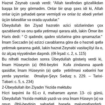
Həzrət Zeynəb cavab verdi: “Allah tərəfindən gözəllikdən
başqa bir şey görmədim. Onlar bir qrup şəxs idi ki, Allah
onlar üçün şəhadəti qərar vermişdi və onlar öz əbədi yerləri
üçün tələsdilər və orada uyudular.”
Übeydullah ibn Ziyad həzrətin əzici sözlərindən çox
qəzəbləndi və onu qətlə yetirməyi qərara aldı, lakin Ömər ibn
Haris dedi: “ O qadındır, qadını sözlərinə görə qınamazlar.”
İmam Səccadın (ə) əzizci cavablarına görə də o həzrəti qətlə
yetirmək qərarına gəldi, lakin həzrət Zeynəbi vasitəçiliyi ilə o,
öz alçaq niyyətindən daşındı. (Əl-İrşad: c. 2, s. 115)
Bu nifrətli məclisdən sonra Übeydullah göstəriş verdi ki,
İmam Hüseynin (ə) Əhli-beytini Kufə zindanına aparıb
qasidlər, İmam Hüseynin (ə) qətlə yetirilməsi xəbərini hər
yerdə yaysınlar. Əmaliye-Şeyx Səduq: s. 229. – Tarixi-
Təbəri: c. 5, s. 234)
2-Übeydullah ibn Ziyadın Yezidə məktubu
Hicri təqvimi ilə 61-cı il, məhərrəm ayının 13- cü günü,
Übeydullah Yezidə məktub yazdı və ona İmam Hüseyn (ə) və
onun Əhli-beytinin şəhadəti barədə məlumatlandırdı.