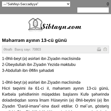
0
Məhərrəm ayının 13-cü günü
Ətraflı
Baxış sayı:
70803
1-Əhli-beyt (ə) əsirləri ibn Ziyadın məclisində
2-Übeydullah ibn Ziyadın Yezidə məktubu
3-Abdullah ibn Əfifin şəhadəti
1-Əhli-beyt (ə) əsirləri ibn Ziyadın məclisində
Hicri təqvimi ilə 61-ci il, məhərrəm ayının 13-cü günü,
Kərbəla şəhidlərinin müqəddəs başlarını Kufə şəhərində
doladırdıqdan sonra İmam Hüseynin (ə) Əhli-beytini (ə) İbn
Ziyadın “Darül-imarə”-sinə daxil etdilər. O məl`un, göstəriş