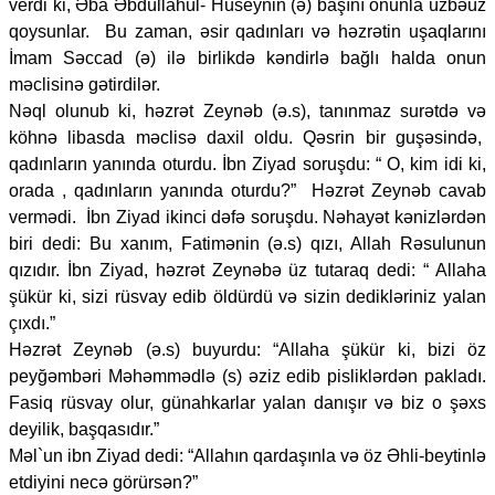
verdi ki, Əba Əbdüllahül- Hüseynin (ə) başını onunla üzbəüz
qoysunlar. Bu zaman, əsir qadınları və həzrətin uşaqlarını
İmam Səccad (ə) ilə birlikdə kəndirlə bağlı halda onun
məclisinə gətirdilər.
Nəql olunub ki, həzrət Zeynəb (ə.s), tanınmaz surətdə və
köhnə libasda məclisə daxil oldu. Qəsrin bir guşəsində,
qadınların yanında oturdu. İbn Ziyad soruşdu: “ O, kim idi ki,
orada , qadınların yanında oturdu?” Həzrət Zeynəb cavab
vermədi. İbn Ziyad ikinci dəfə soruşdu. Nəhayət kənizlərdən
biri dedi: Bu xanım, Fatimənin (ə.s) qızı, Allah Rəsulunun
qızıdır. İbn Ziyad, həzrət Zeynəbə üz tutaraq dedi: “ Allaha
şükür ki, sizi rüsvay edib öldürdü və sizin dedikləriniz yalan
çıxdı.”
Həzrət Zeynəb (ə.s) buyurdu: “Allaha şükür ki, bizi öz
peyğəmbəri Məhəmmədlə (s) əziz edib pisliklərdən pakladı.
Fasiq rüsvay olur, günahkarlar yalan danışır və biz o şəxs
deyilik, başqasıdır.”
Məl`un ibn Ziyad dedi: “Allahın qardaşınla və öz Əhli-beytinlə
etdiyini necə görürsən?”