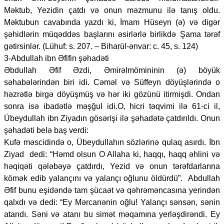
Məktub, Yezidin çatdı və onun məzmunu ilə tanış oldu.
Məktubun cavabında yazdı ki, İmam Hüseyn (ə) və digər
şəhidlərin müqəddəs başlarını əsirlərlə birlikdə Şama tərəf
gətirsinlər. (Lühuf: s. 207. – Biharül-ənvar: c. 45, s. 124)
3-Abdullah ibn Əfifin şəhadəti
Əbdullah Əfif Əzdi, Əmirəlmömininin (ə) böyük
səhabələrindən biri idi. Cəməl və Süffeyn döyüşlərində o
həzrətlə birgə döyüşmüş və hər iki gözünü itirmişdi. Ondan
sonra isə ibadətlə məşğul idi.O, hicri təqvimi ilə 61-ci il,
Übeydullah ibn Ziyadın gösərişi ilə şəhadətə çatdırıldı. Onun
şəhadəti belə baş verdi:
Kufə məscidində o, Übeydullahın sözlərinə qulaq asırdı. İbn
Ziyad dedi: “Həmd olsun O Allaha ki, haqqı, haqq əhlini və
həqiqəti qələbəyə çatdırdı, Yezid və onun tərəfdarlarına
kömək edib yalançını və yalançı oğlunu öldürdü”. Abdullah
Əfif bunu eşidəndə tam şücaət və qəhrəməncasına yerindən
qalxdı və dedi: “Ey Mərcanənin oğlu! Yalançı sənsən, sənin
atandı. Səni və atanı bu simət məqamına yerləşdirəndi. Ey