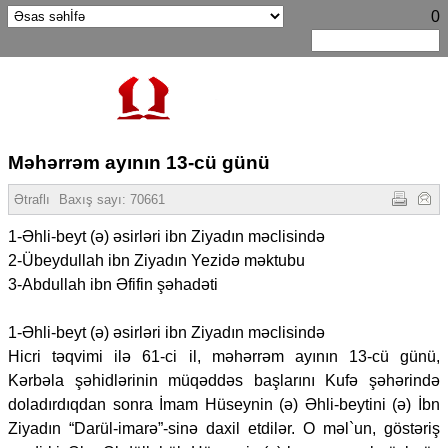
0
Məhərrəm ayının 13-cü günü
Ətraflı
Baxış sayı:
70661
1-Əhli-beyt (ə) əsirləri ibn Ziyadın məclisində
2-Übeydullah ibn Ziyadın Yezidə məktubu
3-Abdullah ibn Əfifin şəhadəti
1-Əhli-beyt (ə) əsirləri ibn Ziyadın məclisində
Hicri təqvimi ilə 61-ci il, məhərrəm ayının 13-cü günü,
Kərbəla şəhidlərinin müqəddəs başlarını Kufə şəhərində
doladırdıqdan sonra İmam Hüseynin (ə) Əhli-beytini (ə) İbn
Ziyadın “Darül-imarə”-sinə daxil etdilər. O məl`un, göstəriş