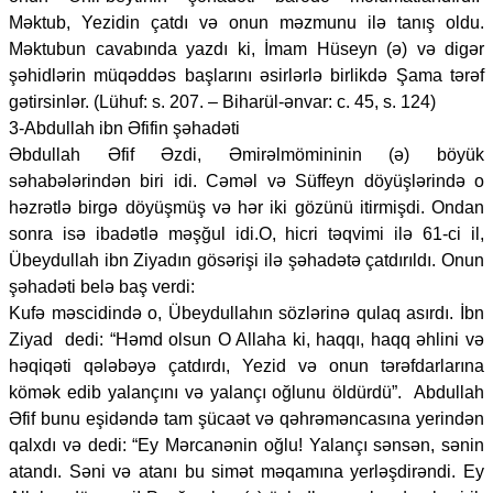
Məktub, Yezidin çatdı və onun məzmunu ilə tanış oldu.
Məktubun cavabında yazdı ki, İmam Hüseyn (ə) və digər
şəhidlərin müqəddəs başlarını əsirlərlə birlikdə Şama tərəf
gətirsinlər. (Lühuf: s. 207. – Biharül-ənvar: c. 45, s. 124)
3-Abdullah ibn Əfifin şəhadəti
Əbdullah Əfif Əzdi, Əmirəlmömininin (ə) böyük
səhabələrindən biri idi. Cəməl və Süffeyn döyüşlərində o
həzrətlə birgə döyüşmüş və hər iki gözünü itirmişdi. Ondan
sonra isə ibadətlə məşğul idi.O, hicri təqvimi ilə 61-ci il,
Übeydullah ibn Ziyadın gösərişi ilə şəhadətə çatdırıldı. Onun
şəhadəti belə baş verdi:
Kufə məscidində o, Übeydullahın sözlərinə qulaq asırdı. İbn
Ziyad dedi: “Həmd olsun O Allaha ki, haqqı, haqq əhlini və
həqiqəti qələbəyə çatdırdı, Yezid və onun tərəfdarlarına
kömək edib yalançını və yalançı oğlunu öldürdü”. Abdullah
Əfif bunu eşidəndə tam şücaət və qəhrəməncasına yerindən
qalxdı və dedi: “Ey Mərcanənin oğlu! Yalançı sənsən, sənin
atandı. Səni və atanı bu simət məqamına yerləşdirəndi. Ey