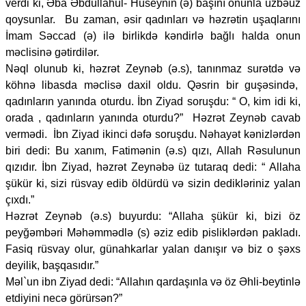
verdi ki, Əba Əbdüllahül- Hüseynin (ə) başını onunla üzbəüz
qoysunlar. Bu zaman, əsir qadınları və həzrətin uşaqlarını
İmam Səccad (ə) ilə birlikdə kəndirlə bağlı halda onun
məclisinə gətirdilər.
Nəql olunub ki, həzrət Zeynəb (ə.s), tanınmaz surətdə və
köhnə libasda məclisə daxil oldu. Qəsrin bir guşəsində,
qadınların yanında oturdu. İbn Ziyad soruşdu: “ O, kim idi ki,
orada , qadınların yanında oturdu?” Həzrət Zeynəb cavab
vermədi. İbn Ziyad ikinci dəfə soruşdu. Nəhayət kənizlərdən
biri dedi: Bu xanım, Fatimənin (ə.s) qızı, Allah Rəsulunun
qızıdır. İbn Ziyad, həzrət Zeynəbə üz tutaraq dedi: “ Allaha
şükür ki, sizi rüsvay edib öldürdü və sizin dedikləriniz yalan
çıxdı.”
Həzrət Zeynəb (ə.s) buyurdu: “Allaha şükür ki, bizi öz
peyğəmbəri Məhəmmədlə (s) əziz edib pisliklərdən pakladı.
Fasiq rüsvay olur, günahkarlar yalan danışır və biz o şəxs
deyilik, başqasıdır.”
Məl`un ibn Ziyad dedi: “Allahın qardaşınla və öz Əhli-beytinlə
etdiyini necə görürsən?”