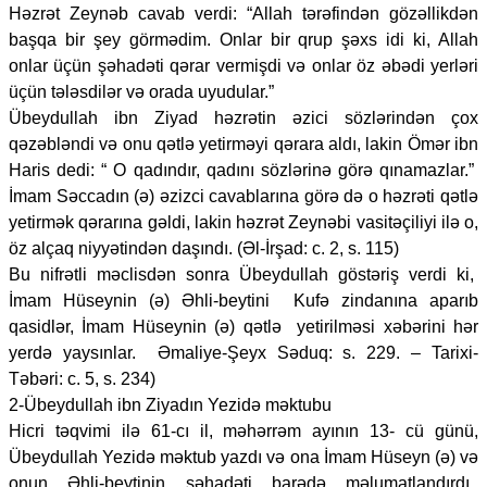
Həzrət Zeynəb cavab verdi: “Allah tərəfindən gözəllikdən
başqa bir şey görmədim. Onlar bir qrup şəxs idi ki, Allah
onlar üçün şəhadəti qərar vermişdi və onlar öz əbədi yerləri
üçün tələsdilər və orada uyudular.”
Übeydullah ibn Ziyad həzrətin əzici sözlərindən çox
qəzəbləndi və onu qətlə yetirməyi qərara aldı, lakin Ömər ibn
Haris dedi: “ O qadındır, qadını sözlərinə görə qınamazlar.”
İmam Səccadın (ə) əzizci cavablarına görə də o həzrəti qətlə
yetirmək qərarına gəldi, lakin həzrət Zeynəbi vasitəçiliyi ilə o,
öz alçaq niyyətindən daşındı. (Əl-İrşad: c. 2, s. 115)
Bu nifrətli məclisdən sonra Übeydullah göstəriş verdi ki,
İmam Hüseynin (ə) Əhli-beytini Kufə zindanına aparıb
qasidlər, İmam Hüseynin (ə) qətlə yetirilməsi xəbərini hər
yerdə yaysınlar. Əmaliye-Şeyx Səduq: s. 229. – Tarixi-
Təbəri: c. 5, s. 234)
2-Übeydullah ibn Ziyadın Yezidə məktubu
Hicri təqvimi ilə 61-cı il, məhərrəm ayının 13- cü günü,
Übeydullah Yezidə məktub yazdı və ona İmam Hüseyn (ə) və
onun Əhli-beytinin şəhadəti barədə məlumatlandırdı.