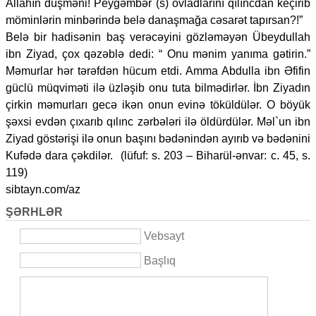
Allahın düşməni! Peyğəmbər (s) övladlarını qılıncdan keçirib
möminlərin minbərində belə danaşmağa cəsarət tapırsan?!”
Belə bir hadisənin baş verəcəyini gözləməyən Übeydullah
ibn Ziyad, çox qəzəblə dedi: “ Onu mənim yanıma gətirin.”
Məmurlar hər tərəfdən hücum etdi. Amma Abdulla ibn Əfifin
güclü müqviməti ilə üzləşib onu tuta bilmədirlər. İbn Ziyadın
çirkin məmurları gecə ikən onun evinə töküldülər. O böyük
şəxsi evdən çıxarıb qılınc zərbələri ilə öldürdülər. Məl`un ibn
Ziyad göstərişi ilə onun başını bədənindən ayırıb və bədənini
Kufədə dara çəkdilər. (lüfuf: s. 203 – Biharül-ənvar: c. 45, s.
119)
sibtayn.com/az
ŞƏRHLƏR
Vebsayt
Başlıq