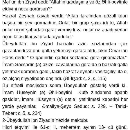
Məl`un ibn Ziyad dedi: “Allahın qardaşınla və öz Əhli-beytinlə
etdiyini necə görürsən?”
Həzrət Zeynəb cavab verdi: “Allah tərəfindən gözəllikdən
başqa bir şey görmədim. Onlar bir qrup şəxs idi ki, Allah
onlar üçün şəhadəti qərar vermişdi və onlar öz əbədi yerləri
üçün tələsdilər və orada uyudular.”
Übeydullah ibn Ziyad həzrətin əzici sözlərindən çox
qəzəbləndi və onu qətlə yetirməyi qərara aldı, lakin Ömər ibn
Haris dedi: “ O qadındır, qadını sözlərinə görə qınamazlar.”
İmam Səccadın (ə) əzizci cavablarına görə də o həzrəti qətlə
yetirmək qərarına gəldi, lakin həzrət Zeynəbi vasitəçiliyi ilə o,
öz alçaq niyyətindən daşındı. (Əl-İrşad: c. 2, s. 115)
Bu nifrətli məclisdən sonra Übeydullah göstəriş verdi ki,
İmam Hüseynin (ə) Əhli-beytini Kufə zindanına aparıb
qasidlər, İmam Hüseynin (ə) qətlə yetirilməsi xəbərini hər
yerdə yaysınlar. Əmaliye-Şeyx Səduq: s. 229. – Tarixi-
Təbəri: c. 5, s. 234)
2-Übeydullah ibn Ziyadın Yezidə məktubu
Hicri təqvimi ilə 61-cı il, məhərrəm ayının 13- cü günü,