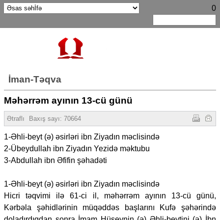
0
İman-Təqva
Məhərrəm ayının 13-cü günü
Ətraflı
Baxış sayı:
70664
1-Əhli-beyt (ə) əsirləri ibn Ziyadın məclisində
2-Übeydullah ibn Ziyadın Yezidə məktubu
3-Abdullah ibn Əfifin şəhadəti
1-Əhli-beyt (ə) əsirləri ibn Ziyadın məclisində
Hicri təqvimi ilə 61-ci il, məhərrəm ayının 13-cü günü,
Kərbəla şəhidlərinin müqəddəs başlarını Kufə şəhərində
doladırdıqdan sonra İmam Hüseynin (ə) Əhli-beytini (ə) İbn