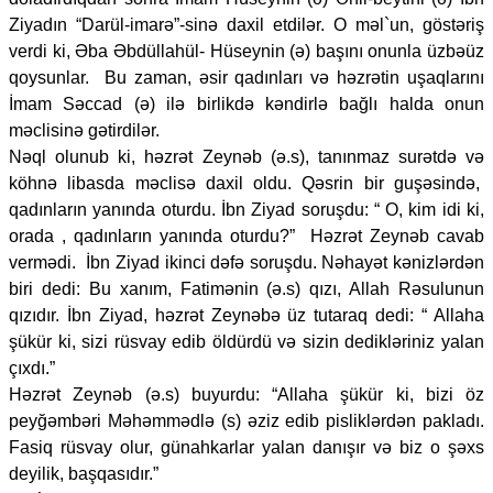
Ziyadın “Darül-imarə”-sinə daxil etdilər. O məl`un, göstəriş
verdi ki, Əba Əbdüllahül- Hüseynin (ə) başını onunla üzbəüz
qoysunlar. Bu zaman, əsir qadınları və həzrətin uşaqlarını
İmam Səccad (ə) ilə birlikdə kəndirlə bağlı halda onun
məclisinə gətirdilər.
Nəql olunub ki, həzrət Zeynəb (ə.s), tanınmaz surətdə və
köhnə libasda məclisə daxil oldu. Qəsrin bir guşəsində,
qadınların yanında oturdu. İbn Ziyad soruşdu: “ O, kim idi ki,
orada , qadınların yanında oturdu?” Həzrət Zeynəb cavab
vermədi. İbn Ziyad ikinci dəfə soruşdu. Nəhayət kənizlərdən
biri dedi: Bu xanım, Fatimənin (ə.s) qızı, Allah Rəsulunun
qızıdır. İbn Ziyad, həzrət Zeynəbə üz tutaraq dedi: “ Allaha
şükür ki, sizi rüsvay edib öldürdü və sizin dedikləriniz yalan
çıxdı.”
Həzrət Zeynəb (ə.s) buyurdu: “Allaha şükür ki, bizi öz
peyğəmbəri Məhəmmədlə (s) əziz edib pisliklərdən pakladı.
Fasiq rüsvay olur, günahkarlar yalan danışır və biz o şəxs
deyilik, başqasıdır.”