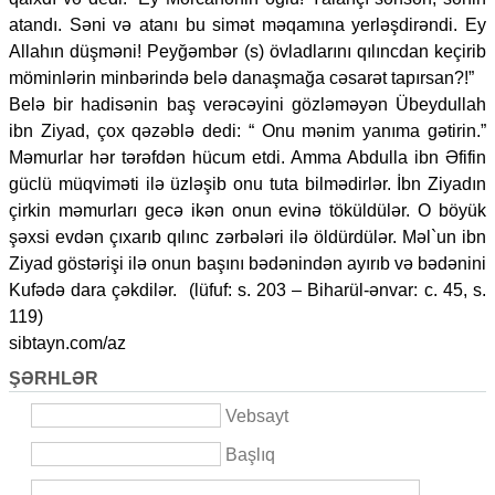
atandı. Səni və atanı bu simət məqamına yerləşdirəndi. Ey
Allahın düşməni! Peyğəmbər (s) övladlarını qılıncdan keçirib
möminlərin minbərində belə danaşmağa cəsarət tapırsan?!”
Belə bir hadisənin baş verəcəyini gözləməyən Übeydullah
ibn Ziyad, çox qəzəblə dedi: “ Onu mənim yanıma gətirin.”
Məmurlar hər tərəfdən hücum etdi. Amma Abdulla ibn Əfifin
güclü müqviməti ilə üzləşib onu tuta bilmədirlər. İbn Ziyadın
çirkin məmurları gecə ikən onun evinə töküldülər. O böyük
şəxsi evdən çıxarıb qılınc zərbələri ilə öldürdülər. Məl`un ibn
Ziyad göstərişi ilə onun başını bədənindən ayırıb və bədənini
Kufədə dara çəkdilər. (lüfuf: s. 203 – Biharül-ənvar: c. 45, s.
119)
sibtayn.com/az
ŞƏRHLƏR
Vebsayt
Başlıq