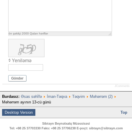
ön şəkilçi
2000
Qalan həriflər
Yeniləmə
Göndər
JComments
Burdasız:
Əsas səhİfə
İman-Təqva
Təqvim
Məhərrəm (2)
Məhərrəm ayının 13-cü günü
Desktop Version
Top
Sibtəyn Beynəlxalq Müəssisəsi
Tel:
+98 25 37703330
Faks:
+98 25 37706238
E-poçt:
sibtayn@sibtayn.com