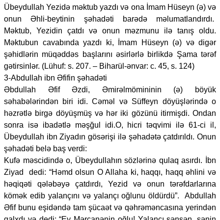
Übeydullah Yezidə məktub yazdı və ona İmam Hüseyn (ə) və
onun Əhli-beytinin şəhadəti barədə məlumatlandırdı.
Məktub, Yezidin çatdı və onun məzmunu ilə tanış oldu.
Məktubun cavabında yazdı ki, İmam Hüseyn (ə) və digər
şəhidlərin müqəddəs başlarını əsirlərlə birlikdə Şama tərəf
gətirsinlər. (Lühuf: s. 207. – Biharül-ənvar: c. 45, s. 124)
3-Abdullah ibn Əfifin şəhadəti
Əbdullah Əfif Əzdi, Əmirəlmömininin (ə) böyük
səhabələrindən biri idi. Cəməl və Süffeyn döyüşlərində o
həzrətlə birgə döyüşmüş və hər iki gözünü itirmişdi. Ondan
sonra isə ibadətlə məşğul idi.O, hicri təqvimi ilə 61-ci il,
Übeydullah ibn Ziyadın gösərişi ilə şəhadətə çatdırıldı. Onun
şəhadəti belə baş verdi:
Kufə məscidində o, Übeydullahın sözlərinə qulaq asırdı. İbn
Ziyad dedi: “Həmd olsun O Allaha ki, haqqı, haqq əhlini və
həqiqəti qələbəyə çatdırdı, Yezid və onun tərəfdarlarına
kömək edib yalançını və yalançı oğlunu öldürdü”. Abdullah
Əfif bunu eşidəndə tam şücaət və qəhrəməncasına yerindən
qalxdı və dedi: “Ey Mərcanənin oğlu! Yalançı sənsən, sənin