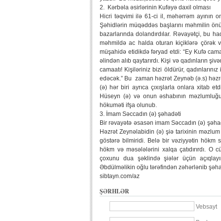
2. Kərbəla əsirlərinin Kufəyə daxil olması
Hicri təqvimi ilə 61-ci il, məhərrəm ayının on
Şəhidlərin müqəddəs başlarını məhmilin önün
bazarlarında dolandırdılar. Rəvayətçi, bu h
məhmildə ac halda oturan kiçiklərə çörək
müşahidə etidikdə fəryad etdi: “Ey Kufə cam
əlindən alıb qaytarırdı. Kişi və qadınların ş
camaatı! Kişiləriniz bizi öldürür, qadınların
edəcək.” Bu zaman həzrət Zeynəb (ə.s) həzr
(ə) hər biri ayrıca çıxışlarla onlara xitab et
Hüseyn (ə) və onun əshabının məzlumluğu, K
hökuməti ifşa olunub.
3. İmam Səccadın (ə) şəhadəti
Bir rəvayətə əsasən imam Səccadın (ə) şəhadə
Həzrət Zeynəlabidin (ə) şiə tarixinin məzlu
göstərə bilmiridi. Belə bir vəziyyətin hök
hökm və məsələlərini xalqa çatıdırırdı. O c
çoxunu dua şəklində şiələr üçün açıqlayı
Əbdülməlikin oğlu tərəfindən zəhərlənib şəh
sibtayn.com/az
ŞƏRHLƏR
Vebsayt