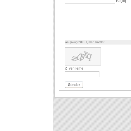
Başlıq
ön şəkilçi
2000
Qalan həriflər
Yeniləmə
Göndər