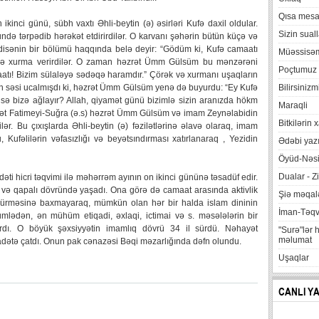
Qısa mesa
 ikinci günü, sübh vaxtı Əhli-beytin (ə) əsirləri Kufə daxil oldular.
Sizin suall
də tərpədib hərəkət etdirirdilər. O karvanı şəhərin bütün küçə və
adisənin bir bölümü haqqında belə deyir: “Gödüm ki, Kufə camaatı
Müəssisə
 və xurma verirdilər. O zaman həzrət Ümm Gülsüm bu mənzərəni
Poçtumuz
aatı! Bizim sülaləyə sədəqə haramdır.” Çörək və xurmanı uşaqların
ivən səsi ucalmışdı ki, həzrət Ümm Gülsüm yenə də buyurdu: “Ey Kufə
Bilirsinizm
ız isə bizə ağlayır? Allah, qiyamət günü bizimlə sizin aranızda hökm
Maraqli
ət Fatimeyi-Suğra (ə.s) həzrət Ümm Gülsüm və imam Zeynəlabidin
Bitkilərin 
dilər. Bu çıxışlarda Əhli-beytin (ə) fəzilətlərinə əlavə olaraq, imam
ufəlilərin vəfasızlığı və beyətsındırması xatırlanaraq , Yezidin
Ədəbi yazı
Öyüd-Nəsi
Dualar - Zi
ti hicri təqvimi ilə məhərrəm ayının on ikinci gününə təsadüf edir.
m və qapalı dövründə yaşadı. Ona görə də camaat arasında aktivlik
Şiə məqalə
m sürməsinə baxmayaraq, mümkün olan hər bir halda islam dininin
İman-Təq
ümlədən, ən mühüm etiqadi, əxlaqi, ictimai və s. məsələlərin bir
rdı. O böyük şəxsiyyətin imamlıq dövrü 34 il sürdü. Nəhayət
"Surə"lər 
məlumat
adətə çatdı. Onun pak cənazəsi Bəqi məzarlığında dəfn olundu.
Uşaqlar
CANLI Y