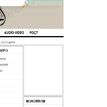
0
AUDİO-VIDEO
POÇT
 12-ci günü
ƏHİFƏ
Səna
əzilətii
ə)
MƏHƏRRƏM