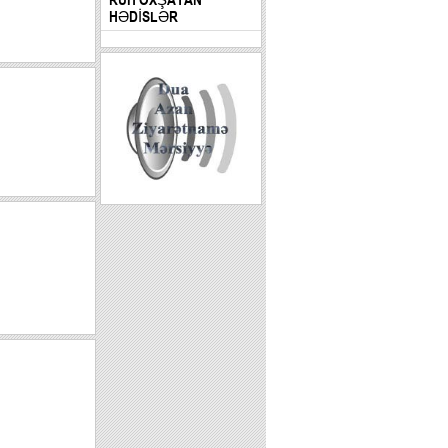
HƏDİSLƏR