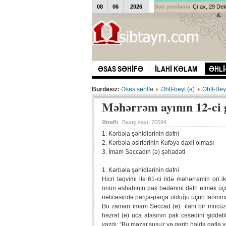
08
06
2026
Son yeniləmə
Çr.ax, 29 De
ƏSAS SƏHİFƏ
İLAHİ KƏLAM
ƏHLİ
Burdasız:
Əsas səhİfə
Əhlİ-beyt (ə)
Əhlİ-Bey
Məhərrəm ayının 12-ci
Ətraflı
Baxış sayı:
70594
1. Kərbəla şəhidlərinin dəfni
2. Kərbəla əsirlərinin Kufəyə daxil olması
3. İmam Səccadın (ə) şəhadəti
1. Kərbəla şəhidlərinin dəfni
Hicri təqvimi ilə 61-ci ildə məhərrəmin on
onun əshabının pak bədənini dəfn etmək üçü
nəticəsində parça-parça olduğu üçün tanınm
Bu zaman imam Səccad (ə) ilahi bir möcüzə ilə
həzrət (ə) uca atasının pak cəsədini şiddət
yazdı: “Bu məzar,susuz və qərib halda qətlə ye