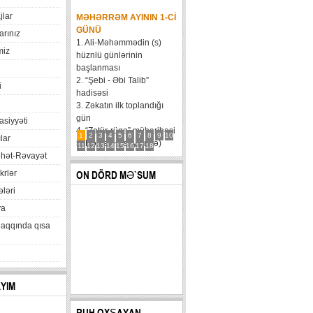
jlar
MƏHƏRRƏM AYININ 1-CI
GÜNÜ
arınız
1. Ali-Məhəmmədin (s)
miz
hüznlü günlərinin
başlanması
2. “Şebi - Əbi Talib”
i
hadisəsi
3. Zəkatın ilk toplandığı
gün
xasiyyəti
4. “Zatür-rüqa” müharibəsi
1
2
3
4
5
6
7
8
9
10
lar
5. Həzrət Hüseynin (ə)
11
12
13
14
15
16
17
18
hət-Rəvayət
karvanının Bəni Məqatilin
qəsrinə çatması
krlər
ON DÖRD MƏ`SUM
6....
ləri
va
haqqında qısa
AYIM
RUH OXŞAYAN