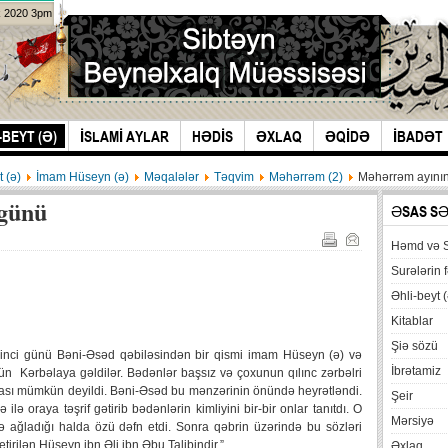
k 2020 3pm
-BEYT (Ə)
İSLAMİ AYLAR
HƏDİS
ƏXLAQ
ƏQİDƏ
İBADƏT
t (ə)
İmam Hüseyn (ə)
Məqalələr
Təqvim
Məhərrəm (2)
Məhərrəm ayının
 günü
ƏSAS S
Həmd və 
Surələrin f
Əhli-beyt (
Kitablar
Şiə sözü
 ikinci günü Bəni-Əsəd qəbiləsindən bir qismi imam Hüseyn (ə) və
İbrətamiz
n Kərbəlaya gəldilər. Bədənlər başsız və çoxunun qılınc zərbəlri
ası mümkün deyildi. Bəni-Əsəd bu mənzərinin önündə heyrətləndi.
Şeir
 oraya təşrif gətirib bədənlərin kimliyini bir-bir onlar tanıtdı. O
Mərsiyə
lə ağladığı halda özü dəfn etdi. Sonra qəbrin üzərində bu sözləri
tirilən Hüseyn ibn Əli ibn Əbu Talibindir.”
Əxlaq