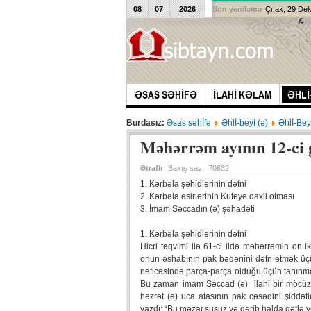
08
07
2026
Son yeniləmə
Çr.ax, 29 De
ƏSAS SƏHİFƏ
İLAHİ KƏLAM
ƏHLİ
Burdasız:
Əsas səhİfə
Əhlİ-beyt (ə)
Əhlİ-Bey
Məhərrəm ayının 12-ci
Ətraflı
Baxış sayı:
70632
1. Kərbəla şəhidlərinin dəfni
2. Kərbəla əsirlərinin Kufəyə daxil olması
3. İmam Səccadın (ə) şəhadəti
1. Kərbəla şəhidlərinin dəfni
Hicri təqvimi ilə 61-ci ildə məhərrəmin on
onun əshabının pak bədənini dəfn etmək üçü
nəticəsində parça-parça olduğu üçün tanınm
Bu zaman imam Səccad (ə) ilahi bir möcüzə ilə
həzrət (ə) uca atasının pak cəsədini şiddət
yazdı: “Bu məzar,susuz və qərib halda qətlə ye