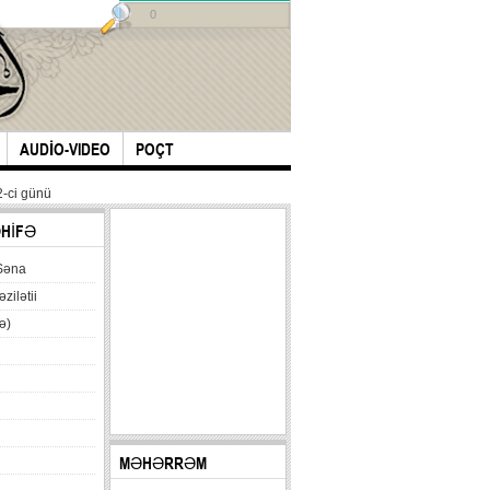
0
AUDİO-VIDEO
POÇT
-ci günü
ƏHİFƏ
Səna
əzilətii
ə)
MƏHƏRRƏM