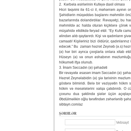
2. Kərbəla əsirlərinin Kufəyə daxil olması
Hicri təqvimi ilə 61-ci il, məhərrəm ayının on
Şəhidlərin müqəddəs başlarını məhmilin önün
bazarlarında dolandırdılar. Rəvayətçi, bu h
məhmildə ac halda oturan kiçiklərə çörək
müşahidə etidikdə fəryad etdi: “Ey Kufə cam
əlindən alıb qaytarırdı. Kişi və qadınların ş
camaatı! Kişiləriniz bizi öldürür, qadınların
edəcək.” Bu zaman həzrət Zeynəb (ə.s) həzr
(ə) hər biri ayrıca çıxışlarla onlara xitab et
Hüseyn (ə) və onun əshabının məzlumluğu, K
hökuməti ifşa olunub.
3. İmam Səccadın (ə) şəhadəti
Bir rəvayətə əsasən imam Səccadın (ə) şəhadə
Həzrət Zeynəlabidin (ə) şiə tarixinin məzlu
göstərə bilmiridi. Belə bir vəziyyətin hök
hökm və məsələlərini xalqa çatıdırırdı. O c
çoxunu dua şəklində şiələr üçün açıqlayı
Əbdülməlikin oğlu tərəfindən zəhərlənib şəh
sibtayn.com/az
ŞƏRHLƏR
Vebsayt