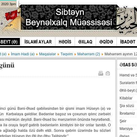
k 2020 3pm
-BEYT (Ə)
İSLAMİ AYLAR
HƏDİS
ƏXLAQ
ƏQİDƏ
İBADƏT
t (ə)
İmam Hadi (ə)
Məqalələr
Təqvim
Məhərrəm (2)
Məhərrəm ayının 12
 günü
ƏSAS S
Həmd və 
Surələrin f
Əhli-beyt (
Kitablar
Şiə sözü
 ikinci günü Bəni-Əsəd qəbiləsindən bir qismi imam Hüseyn (ə) və
İbrətamiz
n Kərbəlaya gəldilər. Bədənlər başsız və çoxunun qılınc zərbəlri
ası mümkün deyildi. Bəni-Əsəd bu mənzərinin önündə heyrətləndi.
Şeir
 oraya təşrif gətirib bədənlərin kimliyini bir-bir onlar tanıtdı. O
Mərsiyə
lə ağladığı halda özü dəfn etdi. Sonra qəbrin üzərində bu sözləri
tirilən Hüseyn ibn Əli ibn Əbu Talibindir.”
Əxlaq