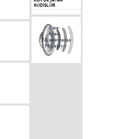
HƏDİSLƏR