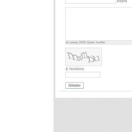
Başlıq
ön şəkilçi
2000
Qalan həriflər
Yeniləmə
Göndər