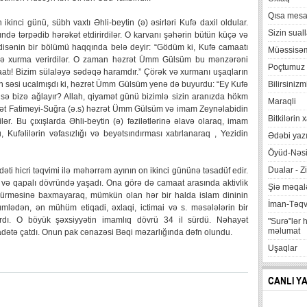
Qısa mesa
 ikinci günü, sübh vaxtı Əhli-beytin (ə) əsirləri Kufə daxil oldular.
Sizin suall
də tərpədib hərəkət etdirirdilər. O karvanı şəhərin bütün küçə və
adisənin bir bölümü haqqında belə deyir: “Gödüm ki, Kufə camaatı
Müəssisə
 və xurma verirdilər. O zaman həzrət Ümm Gülsüm bu mənzərəni
Poçtumuz
aatı! Bizim sülaləyə sədəqə haramdır.” Çörək və xurmanı uşaqların
ivən səsi ucalmışdı ki, həzrət Ümm Gülsüm yenə də buyurdu: “Ey Kufə
Bilirsinizm
ız isə bizə ağlayır? Allah, qiyamət günü bizimlə sizin aranızda hökm
Maraqli
ət Fatimeyi-Suğra (ə.s) həzrət Ümm Gülsüm və imam Zeynəlabidin
Bitkilərin 
dilər. Bu çıxışlarda Əhli-beytin (ə) fəzilətlərinə əlavə olaraq, imam
ufəlilərin vəfasızlığı və beyətsındırması xatırlanaraq , Yezidin
Ədəbi yazı
Öyüd-Nəsi
Dualar - Zi
ti hicri təqvimi ilə məhərrəm ayının on ikinci gününə təsadüf edir.
m və qapalı dövründə yaşadı. Ona görə də camaat arasında aktivlik
Şiə məqalə
m sürməsinə baxmayaraq, mümkün olan hər bir halda islam dininin
İman-Təq
ümlədən, ən mühüm etiqadi, əxlaqi, ictimai və s. məsələlərin bir
rdı. O böyük şəxsiyyətin imamlıq dövrü 34 il sürdü. Nəhayət
"Surə"lər 
məlumat
adətə çatdı. Onun pak cənazəsi Bəqi məzarlığında dəfn olundu.
Uşaqlar
CANLI Y