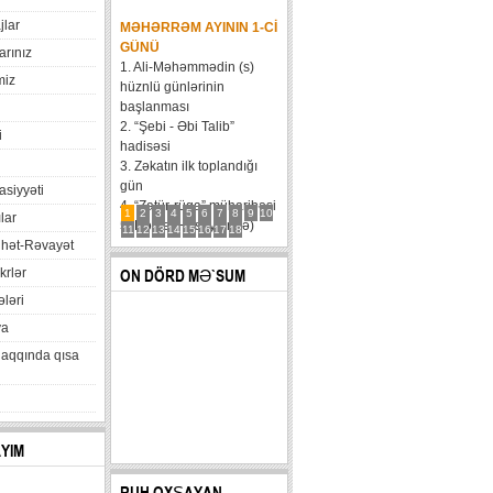
jlar
MƏHƏRRƏM AYININ 1-CI
GÜNÜ
arınız
1. Ali-Məhəmmədin (s)
miz
hüznlü günlərinin
başlanması
2. “Şebi - Əbi Talib”
i
hadisəsi
3. Zəkatın ilk toplandığı
gün
xasiyyəti
4. “Zatür-rüqa” müharibəsi
1
2
3
4
5
6
7
8
9
10
lar
5. Həzrət Hüseynin (ə)
11
12
13
14
15
16
17
18
hət-Rəvayət
karvanının Bəni Məqatilin
qəsrinə çatması
krlər
ON DÖRD MƏ`SUM
6....
ləri
va
haqqında qısa
AYIM
RUH OXŞAYAN