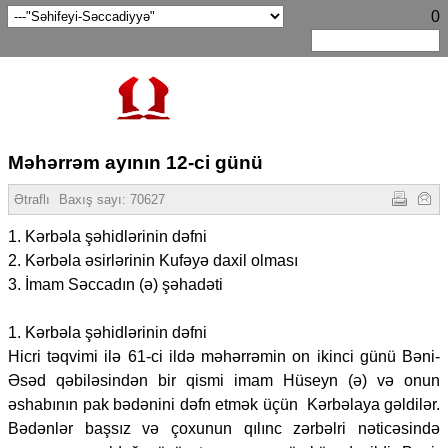
0
Məhərrəm ayının 12-ci günü
Ətraflı
Baxış sayı:
70627
1. Kərbəla şəhidlərinin dəfni
2. Kərbəla əsirlərinin Kufəyə daxil olması
3. İmam Səccadın (ə) şəhadəti
1. Kərbəla şəhidlərinin dəfni
Hicri təqvimi ilə 61-ci ildə məhərrəmin on ikinci günü Bəni-
Əsəd qəbiləsindən bir qismi imam Hüseyn (ə) və onun
əshabının pak bədənini dəfn etmək üçün Kərbəlaya gəldilər.
Bədənlər başsız və çoxunun qılınc zərbəlri nəticəsində