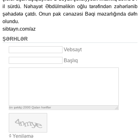
il sürdü. Nəhayət Əbdülməlikin oğlu tərəfindən zəhərlənib
şəhadətə çatdı. Onun pak cənazəsi Bəqi məzarlığında dəfn
olundu.
sibtayn.com/az
ŞƏRHLƏR
Vebsayt
Başlıq
ön şəkilçi
2000
Qalan həriflər
Yeniləmə