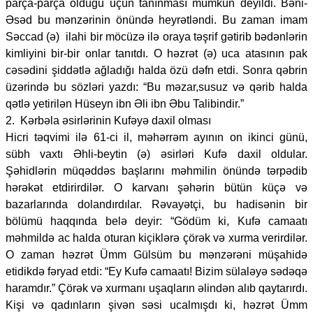
parça-parça olduğu üçün tanınması mümkün deyildi. Bəni-
Əsəd bu mənzərinin önündə heyrətləndi. Bu zaman imam
Səccad (ə) ilahi bir möcüzə ilə oraya təşrif gətirib bədənlərin
kimliyini bir-bir onlar tanıtdı. O həzrət (ə) uca atasının pak
cəsədini şiddətlə ağladığı halda özü dəfn etdi. Sonra qəbrin
üzərində bu sözləri yazdı: “Bu məzar,susuz və qərib halda
qətlə yetirilən Hüseyn ibn Əli ibn Əbu Talibindir.”
2. Kərbəla əsirlərinin Kufəyə daxil olması
Hicri təqvimi ilə 61-ci il, məhərrəm ayının on ikinci günü,
sübh vaxtı Əhli-beytin (ə) əsirləri Kufə daxil oldular.
Şəhidlərin müqəddəs başlarını məhmilin önündə tərpədib
hərəkət etdirirdilər. O karvanı şəhərin bütün küçə və
bazarlarında dolandırdılar. Rəvayətçi, bu hadisənin bir
bölümü haqqında belə deyir: “Gödüm ki, Kufə camaatı
məhmildə ac halda oturan kiçiklərə çörək və xurma verirdilər.
O zaman həzrət Ümm Gülsüm bu mənzərəni müşahidə
etidikdə fəryad etdi: “Ey Kufə camaatı! Bizim sülaləyə sədəqə
haramdır.” Çörək və xurmanı uşaqların əlindən alıb qaytarırdı.
Kişi və qadınların şivən səsi ucalmışdı ki, həzrət Ümm