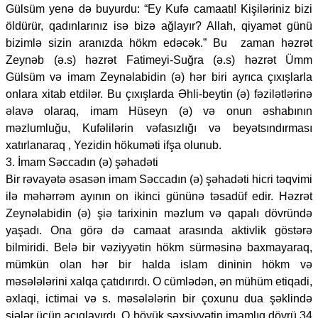
Gülsüm yenə də buyurdu: “Ey Kufə camaatı! Kişiləriniz bizi
öldürür, qadınlarınız isə bizə ağlayır? Allah, qiyamət günü
bizimlə sizin aranızda hökm edəcək.” Bu zaman həzrət
Zeynəb (ə.s) həzrət Fatimeyi-Suğra (ə.s) həzrət Ümm
Gülsüm və imam Zeynəlabidin (ə) hər biri ayrıca çıxışlarla
onlara xitab etdilər. Bu çıxışlarda Əhli-beytin (ə) fəzilətlərinə
əlavə olaraq, imam Hüseyn (ə) və onun əshabının
məzlumluğu, Kufəlilərin vəfasızlığı və beyətsındırması
xatırlanaraq , Yezidin hökuməti ifşa olunub.
3. İmam Səccadın (ə) şəhadəti
Bir rəvayətə əsasən imam Səccadın (ə) şəhadəti hicri təqvimi
ilə məhərrəm ayının on ikinci gününə təsadüf edir. Həzrət
Zeynəlabidin (ə) şiə tarixinin məzlum və qapalı dövründə
yaşadı. Ona görə də camaat arasında aktivlik göstərə
bilmiridi. Belə bir vəziyyətin hökm sürməsinə baxmayaraq,
mümkün olan hər bir halda islam dininin hökm və
məsələlərini xalqa çatıdırırdı. O cümlədən, ən mühüm etiqadi,
əxlaqi, ictimai və s. məsələlərin bir çoxunu dua şəklində
şiələr üçün açıqlayırdı. O böyük şəxsiyyətin imamlıq dövrü 34