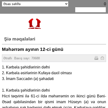
0
Şiə məqalələri
Məhərrəm ayının 12-ci günü
Ətraflı
Baxış sayı:
70688
1. Kərbəla şəhidlərinin dəfni
2. Kərbəla əsirlərinin Kufəyə daxil olması
3. İmam Səccadın (ə) şəhadəti
1. Kərbəla şəhidlərinin dəfni
Hicri təqvimi ilə 61-ci ildə məhərrəmin on ikinci günü Bəni-
Əsəd qəbiləsindən bir qismi imam Hüseyn (ə) və onun
əshabının pak bədənini dəfn etmək üçün Kərbəlaya gəldilər.