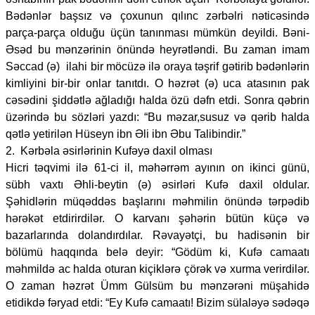
Bədənlər başsız və çoxunun qılınc zərbəlri nəticəsində
parça-parça olduğu üçün tanınması mümkün deyildi. Bəni-
Əsəd bu mənzərinin önündə heyrətləndi. Bu zaman imam
Səccad (ə) ilahi bir möcüzə ilə oraya təşrif gətirib bədənlərin
kimliyini bir-bir onlar tanıtdı. O həzrət (ə) uca atasının pak
cəsədini şiddətlə ağladığı halda özü dəfn etdi. Sonra qəbrin
üzərində bu sözləri yazdı: “Bu məzar,susuz və qərib halda
qətlə yetirilən Hüseyn ibn Əli ibn Əbu Talibindir.”
2. Kərbəla əsirlərinin Kufəyə daxil olması
Hicri təqvimi ilə 61-ci il, məhərrəm ayının on ikinci günü,
sübh vaxtı Əhli-beytin (ə) əsirləri Kufə daxil oldular.
Şəhidlərin müqəddəs başlarını məhmilin önündə tərpədib
hərəkət etdirirdilər. O karvanı şəhərin bütün küçə və
bazarlarında dolandırdılar. Rəvayətçi, bu hadisənin bir
bölümü haqqında belə deyir: “Gödüm ki, Kufə camaatı
məhmildə ac halda oturan kiçiklərə çörək və xurma verirdilər.
O zaman həzrət Ümm Gülsüm bu mənzərəni müşahidə
etidikdə fəryad etdi: “Ey Kufə camaatı! Bizim sülaləyə sədəqə