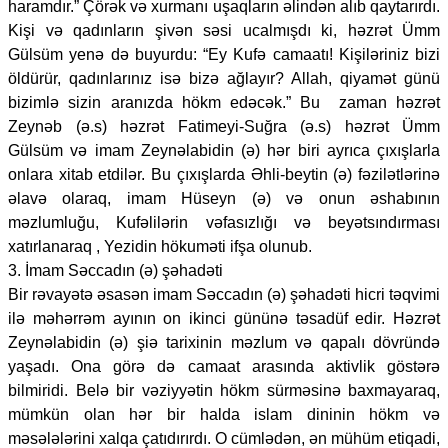
haramdır.” Çörək və xurmanı uşaqların əlindən alıb qaytarırdı.
Kişi və qadınların şivən səsi ucalmışdı ki, həzrət Ümm
Gülsüm yenə də buyurdu: “Ey Kufə camaatı! Kişiləriniz bizi
öldürür, qadınlarınız isə bizə ağlayır? Allah, qiyamət günü
bizimlə sizin aranızda hökm edəcək.” Bu zaman həzrət
Zeynəb (ə.s) həzrət Fatimeyi-Suğra (ə.s) həzrət Ümm
Gülsüm və imam Zeynəlabidin (ə) hər biri ayrıca çıxışlarla
onlara xitab etdilər. Bu çıxışlarda Əhli-beytin (ə) fəzilətlərinə
əlavə olaraq, imam Hüseyn (ə) və onun əshabının
məzlumluğu, Kufəlilərin vəfasızlığı və beyətsındırması
xatırlanaraq , Yezidin hökuməti ifşa olunub.
3. İmam Səccadın (ə) şəhadəti
Bir rəvayətə əsasən imam Səccadın (ə) şəhadəti hicri təqvimi
ilə məhərrəm ayının on ikinci gününə təsadüf edir. Həzrət
Zeynəlabidin (ə) şiə tarixinin məzlum və qapalı dövründə
yaşadı. Ona görə də camaat arasında aktivlik göstərə
bilmiridi. Belə bir vəziyyətin hökm sürməsinə baxmayaraq,
mümkün olan hər bir halda islam dininin hökm və
məsələlərini xalqa çatıdırırdı. O cümlədən, ən mühüm etiqadi,