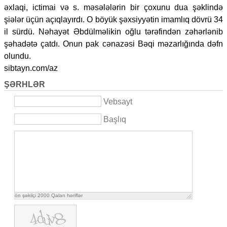
əxlaqi, ictimai və s. məsələlərin bir çoxunu dua şəklində
şiələr üçün açıqlayırdı. O böyük şəxsiyyətin imamlıq dövrü 34
il sürdü. Nəhayət Əbdülməlikin oğlu tərəfindən zəhərlənib
şəhadətə çatdı. Onun pak cənazəsi Bəqi məzarlığında dəfn
olundu.
sibtayn.com/az
ŞƏRHLƏR
Vebsayt
Başlıq
ön şəkilçi
2000
Qalan həriflər