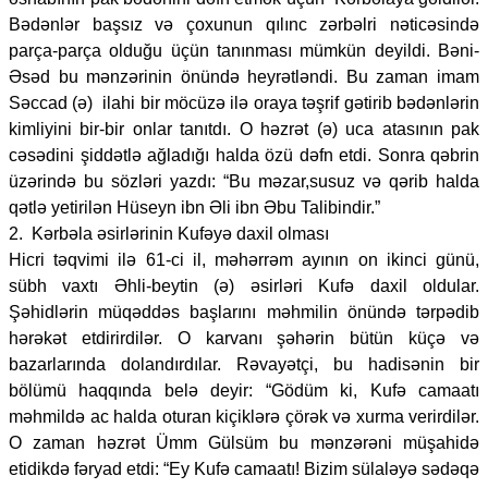
Bədənlər başsız və çoxunun qılınc zərbəlri nəticəsində
parça-parça olduğu üçün tanınması mümkün deyildi. Bəni-
Əsəd bu mənzərinin önündə heyrətləndi. Bu zaman imam
Səccad (ə) ilahi bir möcüzə ilə oraya təşrif gətirib bədənlərin
kimliyini bir-bir onlar tanıtdı. O həzrət (ə) uca atasının pak
cəsədini şiddətlə ağladığı halda özü dəfn etdi. Sonra qəbrin
üzərində bu sözləri yazdı: “Bu məzar,susuz və qərib halda
qətlə yetirilən Hüseyn ibn Əli ibn Əbu Talibindir.”
2. Kərbəla əsirlərinin Kufəyə daxil olması
Hicri təqvimi ilə 61-ci il, məhərrəm ayının on ikinci günü,
sübh vaxtı Əhli-beytin (ə) əsirləri Kufə daxil oldular.
Şəhidlərin müqəddəs başlarını məhmilin önündə tərpədib
hərəkət etdirirdilər. O karvanı şəhərin bütün küçə və
bazarlarında dolandırdılar. Rəvayətçi, bu hadisənin bir
bölümü haqqında belə deyir: “Gödüm ki, Kufə camaatı
məhmildə ac halda oturan kiçiklərə çörək və xurma verirdilər.
O zaman həzrət Ümm Gülsüm bu mənzərəni müşahidə
etidikdə fəryad etdi: “Ey Kufə camaatı! Bizim sülaləyə sədəqə