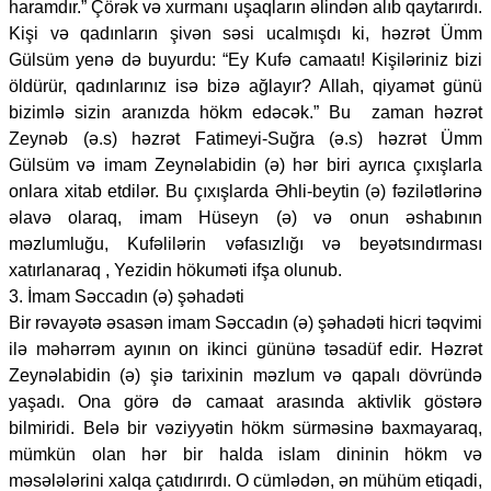
haramdır.” Çörək və xurmanı uşaqların əlindən alıb qaytarırdı.
Kişi və qadınların şivən səsi ucalmışdı ki, həzrət Ümm
Gülsüm yenə də buyurdu: “Ey Kufə camaatı! Kişiləriniz bizi
öldürür, qadınlarınız isə bizə ağlayır? Allah, qiyamət günü
bizimlə sizin aranızda hökm edəcək.” Bu zaman həzrət
Zeynəb (ə.s) həzrət Fatimeyi-Suğra (ə.s) həzrət Ümm
Gülsüm və imam Zeynəlabidin (ə) hər biri ayrıca çıxışlarla
onlara xitab etdilər. Bu çıxışlarda Əhli-beytin (ə) fəzilətlərinə
əlavə olaraq, imam Hüseyn (ə) və onun əshabının
məzlumluğu, Kufəlilərin vəfasızlığı və beyətsındırması
xatırlanaraq , Yezidin hökuməti ifşa olunub.
3. İmam Səccadın (ə) şəhadəti
Bir rəvayətə əsasən imam Səccadın (ə) şəhadəti hicri təqvimi
ilə məhərrəm ayının on ikinci gününə təsadüf edir. Həzrət
Zeynəlabidin (ə) şiə tarixinin məzlum və qapalı dövründə
yaşadı. Ona görə də camaat arasında aktivlik göstərə
bilmiridi. Belə bir vəziyyətin hökm sürməsinə baxmayaraq,
mümkün olan hər bir halda islam dininin hökm və
məsələlərini xalqa çatıdırırdı. O cümlədən, ən mühüm etiqadi,