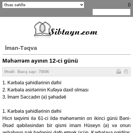
0
İman-Təqva
Məhərrəm ayının 12-ci günü
Ətraflı
Baxış sayı:
70696
1. Kərbəla şəhidlərinin dəfni
2. Kərbəla əsirlərinin Kufəyə daxil olması
3. İmam Səccadın (ə) şəhadəti
1. Kərbəla şəhidlərinin dəfni
Hicri təqvimi ilə 61-ci ildə məhərrəmin on ikinci günü Bəni-
Əsəd qəbiləsindən bir qismi imam Hüseyn (ə) və onun
əshabının pak bədənini dəfn etmək üçün Kərbəlaya gəldilər.