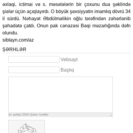
əxlaqi, ictimai və s. məsələlərin bir çoxunu dua şəklində
şiələr üçün açıqlayırdı. O böyük şəxsiyyətin imamlıq dövrü 34
il sürdü. Nəhayət Əbdülməlikin oğlu tərəfindən zəhərlənib
şəhadətə çatdı. Onun pak cənazəsi Bəqi məzarlığında dəfn
olundu.
sibtayn.com/az
ŞƏRHLƏR
Vebsayt
Başlıq
ön şəkilçi
2000
Qalan həriflər