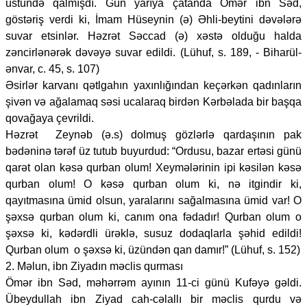
üstündə qalmışdı. Gün yarıya çatanda Ömər ibn Səd,
göstəriş verdi ki, İmam Hüseynin (ə) Əhli-beytini dəvələrə
suvar etsinlər. Həzrət Səccad (ə) xəstə olduğu halda
zəncirlənərək dəvəyə suvar edildi. (Lühuf, s. 189, - Biharül-
ənvar, c. 45, s. 107)
Əsirlər karvanı qətlgahın yaxınlığından keçərkən qadınların
şivən və ağalamaq səsi ucalaraq birdən Kərbəlada bir başqa
qovağaya çevrildi.
Həzrət Zeynəb (ə.s) dolmuş gözlərlə qardaşının pak
bədəninə tərəf üz tutub buyurdud: “Ordusu, bazar ertəsi günü
qarət olan kəsə qurban olum! Xeymələrinin ipi kəsilən kəsə
qurban olum! O kəsə qurban olum ki, nə itgindir ki,
qayıtmasına ümid olsun, yaralarını sağalmasına ümid var! O
şəxsə qurban olum ki, canım ona fədadır! Qurban olum o
şəxsə ki, kədərdli ürəklə, susuz dodaqlarla şəhid edildi!
Qurban olum o şəxsə ki, üzündən qan damır!” (Lühuf, s. 152)
2. Məlun, ibn Ziyadın məclis qurması
Ömər ibn Səd, məhərrəm ayının 11-ci günü Kufəyə gəldi.
Übeydullah ibn Ziyad cah-cəlallı bir məclis qurdu və