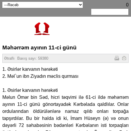
0
Məhərrəm ayının 11-ci günü
Ətraflı
Baxış sayı:
59380
1. Əsirlər karvanın hərəkəti
2. Məl`un ibn Ziyadın məclis qurması
1. Əsirlər karvanın hərəkəti
Məlun Ömər bin Səd, hicri təqvimi ilə 61-ci ildə məhərrəm
ayının 11-ci günü gönortayadək Kərbəlada qaldlılar. Onlar
ordularından öldürülənlərə namaz qılıb onları torpağa
tapşırdılar. Bu bir halda idi ki, İmam Hüseyn (ə) və onun
dəyərli 72 səhabəsinin bədənləri Kərbəlanın isti torpaqları