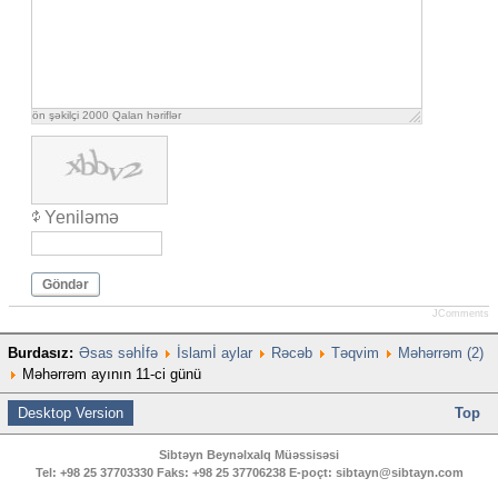
ön şəkilçi
2000
Qalan həriflər
Yeniləmə
Göndər
JComments
Burdasız:
Əsas səhİfə
İslamİ aylar
Rəcəb
Təqvim
Məhərrəm (2)
Məhərrəm ayının 11-ci günü
Desktop Version
Top
Sibtəyn Beynəlxalq Müəssisəsi
Tel:
+98 25 37703330
Faks:
+98 25 37706238
E-poçt:
sibtayn@sibtayn.com