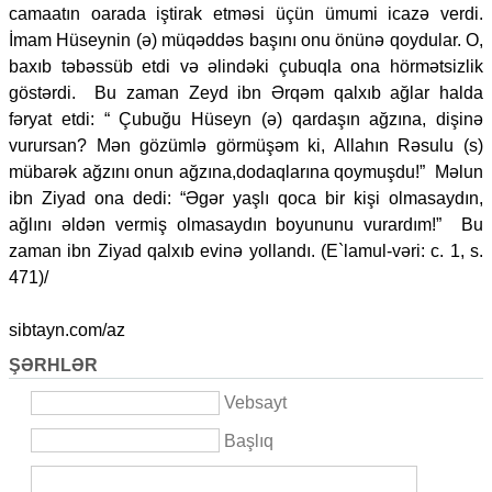
camaatın oarada iştirak etməsi üçün ümumi icazə verdi.
İmam Hüseynin (ə) müqəddəs başını onu önünə qoydular. O,
baxıb təbəssüb etdi və əlindəki çubuqla ona hörmətsizlik
göstərdi. Bu zaman Zeyd ibn Ərqəm qalxıb ağlar halda
fəryat etdi: “ Çubuğu Hüseyn (ə) qardaşın ağzına, dişinə
vurursan? Mən gözümlə görmüşəm ki, Allahın Rəsulu (s)
mübarək ağzını onun ağzına,dodaqlarına qoymuşdu!” Məlun
ibn Ziyad ona dedi: “Əgər yaşlı qoca bir kişi olmasaydın,
ağlını əldən vermiş olmasaydın boyununu vurardım!” Bu
zaman ibn Ziyad qalxıb evinə yollandı. (E`lamul-vəri: c. 1, s.
471)/
sibtayn.com/az
ŞƏRHLƏR
Vebsayt
Başlıq