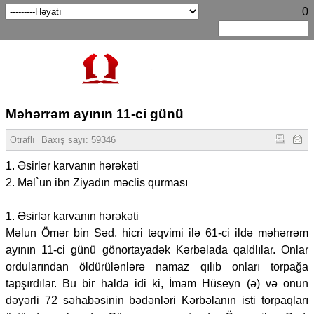
0
Məhərrəm ayının 11-ci günü
Ətraflı
Baxış sayı:
59346
1. Əsirlər karvanın hərəkəti
2. Məl`un ibn Ziyadın məclis qurması
1. Əsirlər karvanın hərəkəti
Məlun Ömər bin Səd, hicri təqvimi ilə 61-ci ildə məhərrəm
ayının 11-ci günü gönortayadək Kərbəlada qaldlılar. Onlar
ordularından öldürülənlərə namaz qılıb onları torpağa
tapşırdılar. Bu bir halda idi ki, İmam Hüseyn (ə) və onun
dəyərli 72 səhabəsinin bədənləri Kərbəlanın isti torpaqları