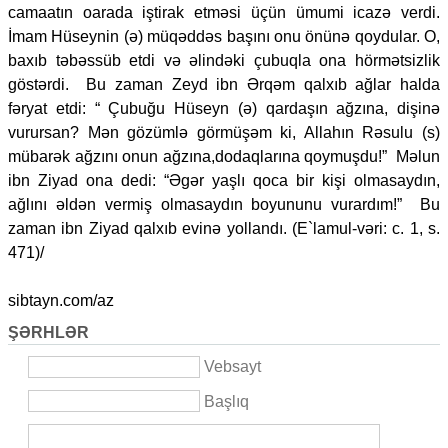
camaatın oarada iştirak etməsi üçün ümumi icazə verdi.
İmam Hüseynin (ə) müqəddəs başını onu önünə qoydular. O,
baxıb təbəssüb etdi və əlindəki çubuqla ona hörmətsizlik
göstərdi. Bu zaman Zeyd ibn Ərqəm qalxıb ağlar halda
fəryat etdi: “ Çubuğu Hüseyn (ə) qardaşın ağzına, dişinə
vurursan? Mən gözümlə görmüşəm ki, Allahın Rəsulu (s)
mübarək ağzını onun ağzına,dodaqlarına qoymuşdu!” Məlun
ibn Ziyad ona dedi: “Əgər yaşlı qoca bir kişi olmasaydın,
ağlını əldən vermiş olmasaydın boyununu vurardım!” Bu
zaman ibn Ziyad qalxıb evinə yollandı. (E`lamul-vəri: c. 1, s.
471)/
sibtayn.com/az
ŞƏRHLƏR
Vebsayt
Başlıq