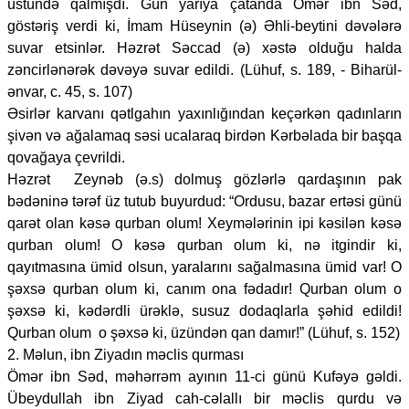
üstündə qalmışdı. Gün yarıya çatanda Ömər ibn Səd,
göstəriş verdi ki, İmam Hüseynin (ə) Əhli-beytini dəvələrə
suvar etsinlər. Həzrət Səccad (ə) xəstə olduğu halda
zəncirlənərək dəvəyə suvar edildi. (Lühuf, s. 189, - Biharül-
ənvar, c. 45, s. 107)
Əsirlər karvanı qətlgahın yaxınlığından keçərkən qadınların
şivən və ağalamaq səsi ucalaraq birdən Kərbəlada bir başqa
qovağaya çevrildi.
Həzrət Zeynəb (ə.s) dolmuş gözlərlə qardaşının pak
bədəninə tərəf üz tutub buyurdud: “Ordusu, bazar ertəsi günü
qarət olan kəsə qurban olum! Xeymələrinin ipi kəsilən kəsə
qurban olum! O kəsə qurban olum ki, nə itgindir ki,
qayıtmasına ümid olsun, yaralarını sağalmasına ümid var! O
şəxsə qurban olum ki, canım ona fədadır! Qurban olum o
şəxsə ki, kədərdli ürəklə, susuz dodaqlarla şəhid edildi!
Qurban olum o şəxsə ki, üzündən qan damır!” (Lühuf, s. 152)
2. Məlun, ibn Ziyadın məclis qurması
Ömər ibn Səd, məhərrəm ayının 11-ci günü Kufəyə gəldi.
Übeydullah ibn Ziyad cah-cəlallı bir məclis qurdu və