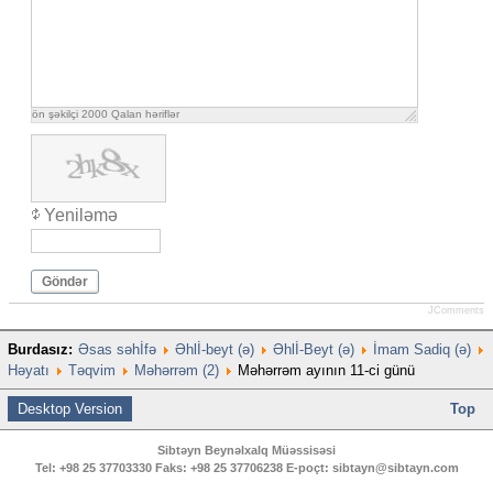
ön şəkilçi
2000
Qalan həriflər
Yeniləmə
Göndər
JComments
Burdasız:
Əsas səhİfə
Əhlİ-beyt (ə)
Əhlİ-Beyt (ə)
İmam Sadiq (ə)
Həyatı
Təqvim
Məhərrəm (2)
Məhərrəm ayının 11-ci günü
Desktop Version
Top
Sibtəyn Beynəlxalq Müəssisəsi
Tel:
+98 25 37703330
Faks:
+98 25 37706238
E-poçt:
sibtayn@sibtayn.com