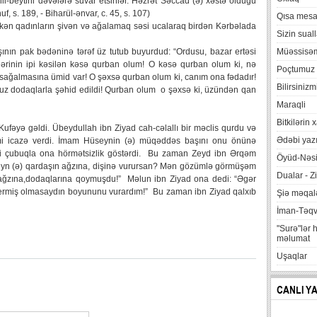
li-beytini dəvələrə suvar etsinlər. Həzrət Səccad (ə) xəstə olduğu
, s. 189, - Biharül-ənvar, c. 45, s. 107)
Qısa mesa
ərkən qadınların şivən və ağalamaq səsi ucalaraq birdən Kərbəlada
Sizin suall
ının pak bədəninə tərəf üz tutub buyurdud: “Ordusu, bazar ertəsi
Müəssisə
rinin ipi kəsilən kəsə qurban olum! O kəsə qurban olum ki, nə
Poçtumuz
nı sağalmasına ümid var! O şəxsə qurban olum ki, canım ona fədadır!
Bilirsinizm
suz dodaqlarla şəhid edildi! Qurban olum o şəxsə ki, üzündən qan
Maraqli
Bitkilərin 
fəyə gəldi. Übeydullah ibn Ziyad cah-cəlallı bir məclis qurdu və
Ədəbi yazı
mi icazə verdi. İmam Hüseynin (ə) müqəddəs başını onu önünə
əki çubuqla ona hörmətsizlik göstərdi. Bu zaman Zeyd ibn Ərqəm
Öyüd-Nəsi
üseyn (ə) qardaşın ağzına, dişinə vurursan? Mən gözümlə görmüşəm
Dualar - Zi
 ağzına,dodaqlarına qoymuşdu!” Məlun ibn Ziyad ona dedi: “Əgər
n vermiş olmasaydın boyununu vurardım!” Bu zaman ibn Ziyad qalxıb
Şiə məqalə
İman-Təq
"Surə"lər 
məlumat
Uşaqlar
CANLI Y