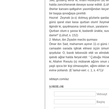
Səd, göstəriş verdi ki, İmam Hüseynin (ə) Əh
halda zəncirlənərək dəvəyə suvar edildi. (Lühuf
Əsirlər karvanı qətlgahın yaxınlığından keç
bir başqa qovağaya çevrildi.
Həzrət Zeynəb (ə.s) dolmuş gözlərlə qardaş
günü qarət olan kəsə qurban olum! Xeymələ
itgindir ki, qayıtmasına ümid olsun, yaraları
Qurban olum o şəxsə ki, kədərdli ürəklə, su
damır!” (Lühuf, s. 152)
2. Məlun, ibn Ziyadın məclis qurması
Ömər ibn Səd, məhərrəm ayının 11-ci günü Ku
camaatın oarada iştirak etməsi üçün ümu
qoydular. O, baxıb təbəssüb etdi və əlind
qalxıb ağlar halda fəryat etdi: “ Çubuğu H
ki, Allahın Rəsulu (s) mübarək ağzını onun
yaşlı qoca bir kişi olmasaydın, ağlını əldə
evinə yollandı. (E`lamul-vəri: c. 1, s. 471)/
sibtayn.com/az
ŞƏRHLƏR
Vebsayt
Başlıq