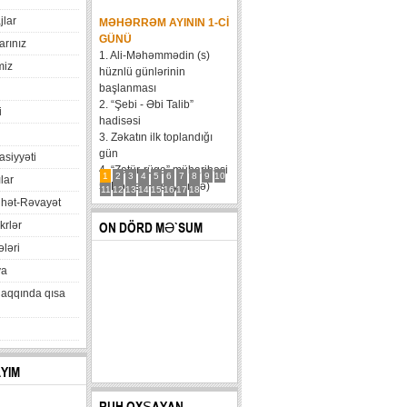
jlar
MƏHƏRRƏM AYININ 1-CI
GÜNÜ
arınız
1. Ali-Məhəmmədin (s)
miz
hüznlü günlərinin
başlanması
2. “Şebi - Əbi Talib”
i
hadisəsi
3. Zəkatın ilk toplandığı
gün
xasiyyəti
4. “Zatür-rüqa” müharibəsi
1
2
3
4
5
6
7
8
9
10
lar
5. Həzrət Hüseynin (ə)
11
12
13
14
15
16
17
18
hət-Rəvayət
karvanının Bəni Məqatilin
qəsrinə çatması
krlər
ON DÖRD MƏ`SUM
6....
ləri
va
haqqında qısa
AYIM
RUH OXŞAYAN