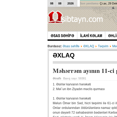
08
08
2026
Son yeniləmə
Çr.ax, 29 De
ƏSAS SƏHİFƏ
İLAHİ KƏLAM
ƏHLİ
Burdasız:
Əsas səhİfə
ƏXLAQ
Təqvim
Mə
ƏXLAQ
Məhərrəm ayının 11-ci
Ətraflı
Baxış sayı:
59381
1. Əsirlər karvanın hərəkəti
2. Məl`un ibn Ziyadın məclis qurması
1. Əsirlər karvanın hərəkəti
Məlun Ömər bin Səd, hicri təqvimi ilə 61-ci 
Onlar ordularından öldürülənlərə namaz qılıb 
onun dəyərli 72 səhabəsinin bədənləri Kərbəl