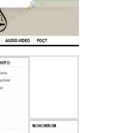
0
AUDİO-VIDEO
POÇT
ƏHİFƏ
Səna
əzilətii
ə)
MƏHƏRRƏM