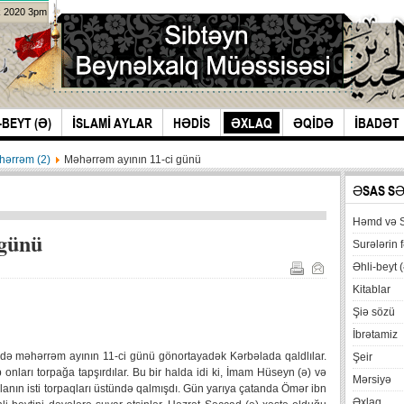
k 2020 3pm
-BEYT (Ə)
İSLAMİ AYLAR
HƏDİS
ƏXLAQ
ƏQİDƏ
İBADƏT
hərrəm (2)
Məhərrəm ayının 11-ci günü
ƏSAS S
Həmd və 
 günü
Surələrin f
Əhli-beyt (
Kitablar
Şiə sözü
İbrətamiz
ildə məhərrəm ayının 11-ci günü gönortayadək Kərbəlada qaldlılar.
Şeir
onları torpağa tapşırdılar. Bu bir halda idi ki, İmam Hüseyn (ə) və
Mərsiyə
anın isti torpaqları üstündə qalmışdı. Gün yarıya çatanda Ömər ibn
Əxlaq