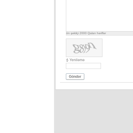
ön şəkilçi
2000
Qalan həriflər
Yeniləmə
Göndər