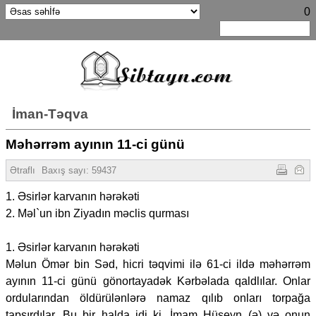
0
İman-Təqva
Məhərrəm ayının 11-ci günü
Ətraflı
Baxış sayı:
59437
1. Əsirlər karvanın hərəkəti
2. Məl`un ibn Ziyadın məclis qurması
1. Əsirlər karvanın hərəkəti
Məlun Ömər bin Səd, hicri təqvimi ilə 61-ci ildə məhərrəm
ayının 11-ci günü gönortayadək Kərbəlada qaldlılar. Onlar
ordularından öldürülənlərə namaz qılıb onları torpağa
tapşırdılar. Bu bir halda idi ki, İmam Hüseyn (ə) və onun