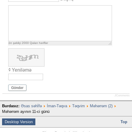
ön şəkilçi
2000
Qalan həriflər
Yeniləmə
Göndər
JComments
Burdasız:
Əsas səhİfə
İman-Təqva
Təqvim
Məhərrəm (2)
Məhərrəm ayının 11-ci günü
Desktop Version
Top