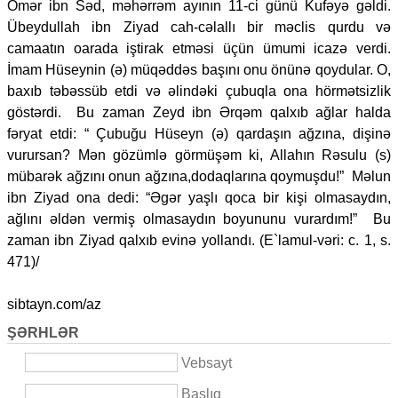
Ömər ibn Səd, məhərrəm ayının 11-ci günü Kufəyə gəldi.
Übeydullah ibn Ziyad cah-cəlallı bir məclis qurdu və
camaatın oarada iştirak etməsi üçün ümumi icazə verdi.
İmam Hüseynin (ə) müqəddəs başını onu önünə qoydular. O,
baxıb təbəssüb etdi və əlindəki çubuqla ona hörmətsizlik
göstərdi. Bu zaman Zeyd ibn Ərqəm qalxıb ağlar halda
fəryat etdi: “ Çubuğu Hüseyn (ə) qardaşın ağzına, dişinə
vurursan? Mən gözümlə görmüşəm ki, Allahın Rəsulu (s)
mübarək ağzını onun ağzına,dodaqlarına qoymuşdu!” Məlun
ibn Ziyad ona dedi: “Əgər yaşlı qoca bir kişi olmasaydın,
ağlını əldən vermiş olmasaydın boyununu vurardım!” Bu
zaman ibn Ziyad qalxıb evinə yollandı. (E`lamul-vəri: c. 1, s.
471)/
sibtayn.com/az
ŞƏRHLƏR
Vebsayt
Başlıq