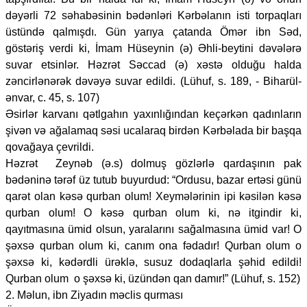
dəyərli 72 səhabəsinin bədənləri Kərbəlanın isti torpaqları
üstündə qalmışdı. Gün yarıya çatanda Ömər ibn Səd,
göstəriş verdi ki, İmam Hüseynin (ə) Əhli-beytini dəvələrə
suvar etsinlər. Həzrət Səccad (ə) xəstə olduğu halda
zəncirlənərək dəvəyə suvar edildi. (Lühuf, s. 189, - Biharül-
ənvar, c. 45, s. 107)
Əsirlər karvanı qətlgahın yaxınlığından keçərkən qadınların
şivən və ağalamaq səsi ucalaraq birdən Kərbəlada bir başqa
qovağaya çevrildi.
Həzrət Zeynəb (ə.s) dolmuş gözlərlə qardaşının pak
bədəninə tərəf üz tutub buyurdud: “Ordusu, bazar ertəsi günü
qarət olan kəsə qurban olum! Xeymələrinin ipi kəsilən kəsə
qurban olum! O kəsə qurban olum ki, nə itgindir ki,
qayıtmasına ümid olsun, yaralarını sağalmasına ümid var! O
şəxsə qurban olum ki, canım ona fədadır! Qurban olum o
şəxsə ki, kədərdli ürəklə, susuz dodaqlarla şəhid edildi!
Qurban olum o şəxsə ki, üzündən qan damır!” (Lühuf, s. 152)
2. Məlun, ibn Ziyadın məclis qurması