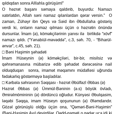
qıldıqdan sonra Alllahla görüşüm!”
O həzrət başanı səmaya qaldırıb, buyurdu: Namazı
xatırlatdın, Allah səni namaz qılanlardan qərar versin.” O
zaman, Zühəyr ibn Qeys və Səid ibn Əbdullaha göstəriş
verdi ki, onların namaz qılması üçün o həzrətin önündə
dursunlar. İmam (ə), köməkçilərinin yarıısı ilə birlikdə “xövf”
namazı qıldı. (“Yənabiül-məvəddə”, c.3, səh. 70, - “Biharül-
ənvar”, c.45, səh. 21).
□ Bəni Haşimin şəhadəti
İmam Hüseynin (ə) köməkçiləri, bir-bir, misilsiz və
qəhrəmanasına mübarizə edib şəhadət dərəcəsinə nail
olduqduqan sonra, imamət məqamını müdafiəsi uğrunda
fədakarlıq göstərməyə başladılar.
□ Kərbəla səhrasının Səqqası - həzrət Əbülfəzl Əbbas (ə)
Həzrət Əbbas (ə) Ümmül-Bəninin (ə.s) böyük övladı,
Əmirəlmömininin (ə) dördüncü oğludur. Künyəsi Əbulqasim,
ləqəbi Səqqa, imam Hüseyn qoşununun (ə) Ələmdarıdır.
Gözəl görünüşlü oldğu üçün ona, “Qəməri-Bəni-Haşimin”
(Bəni-Haşimin Ayı) deyirdilər. Qədd-qaməti o qədər uca idi ki