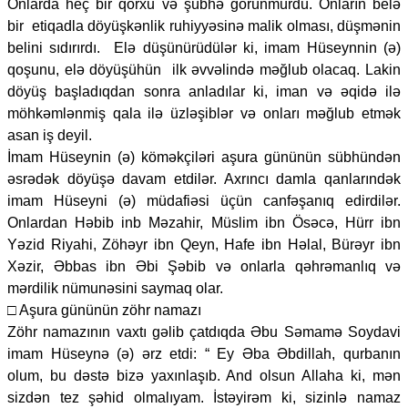
Onlarda heç bir qorxu və şübhə görünmürdü. Onların belə
bir etiqadla döyüşkənlik ruhiyyəsinə malik olması, düşmənin
belini sıdırırdı. Elə düşünürüdülər ki, imam Hüseynnin (ə)
qoşunu, elə döyüşühün ilk əvvəlində məğlub olacaq. Lakin
döyüş başladıqdan sonra anladılar ki, iman və əqidə ilə
möhkəmlənmiş qala ilə üzləşiblər və onları məğlub etmək
asan iş deyil.
İmam Hüseynin (ə) köməkçiləri aşura gününün sübhündən
əsrədək döyüşə davam etdilər. Axrıncı damla qanlarındək
imam Hüseyni (ə) müdafiəsi üçün canfəşanıq edirdilər.
Onlardan Həbib inb Məzahir, Müslim ibn Ösəcə, Hürr ibn
Yəzid Riyahi, Zöhəyr ibn Qeyn, Hafe ibn Həlal, Bürəyr ibn
Xəzir, Əbbas ibn Əbi Şəbib və onlarla qəhrəmanlıq və
mərdilik nümunəsini saymaq olar.
□ Aşura gününün zöhr namazı
Zöhr namazının vaxtı gəlib çatdıqda Əbu Səmamə Soydavi
imam Hüseynə (ə) ərz etdi: “ Ey Əba Əbdillah, qurbanın
olum, bu dəstə bizə yaxınlaşıb. And olsun Allaha ki, mən
sizdən tez şəhid olmalıyam. İstəyirəm ki, sizinlə namaz