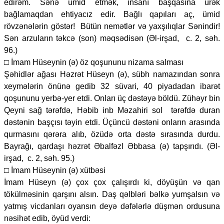
edirəm. Sənə ümid etmək, insanı başqasına ürək
bağlamaqdan ehtiyacız edir. Bağlı qapıları aç, ümid
rövzənələrin göstər! Bütün nemətlər və yaxşılıqlar Sənindir!
Sən arzuların təkcə (son) məqsədisən (Əl-irşad, c. 2, səh.
96.)
□ İmam Hüseynin (ə) öz qoşununu nizama salması
Şəhidlər ağası Həzrət Hüseyn (ə), sübh namazından sonra
xeymələrin önünə gedib 32 süvari, 40 piyadadan ibarət
qoşununu yerbə-yer etdi. Onları üç dəstəyə böldü. Zühəyr bin
Qeyni sağ tərəfdə, Həbib inb Məzahiri sol tərəfdə duran
dəstənin başçısı təyin etdi. Üçüncü dəstəni onların arasında
qurmasını qərəra alıb, özüdə orta dəstə sırasında durdu.
Bayrağı, qardaşı həzrət Əbalfəzl Əbbasa (ə) tapşırıdı. (Əl-
irşad, c. 2, səh. 95.)
□ İmam Hüseynin (ə) xütbəsi
İmam Hüseyn (ə) çox çox çalışırdı ki, döyüşün və qan
tökülməsinin qarşını alsın. Daş qəlbləri bəlkə yumşalsın və
yatmış vicdanları oyansın deyə dəfələrlə düşmən ordusuna
nəsihət edib, öyüd verdi: