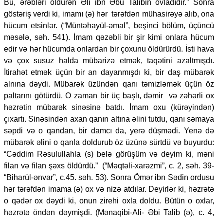
Bu, ərəbləri öldürən Əli ibn Əbu Talibin övladıdır.” Sonra
göstəriş verdi ki, imamı (ə) hər tərəfdən mühasirəyə alıb, ona
hücum etsinlər. (“Müntəhayül-əmal”, beşinci bölüm, üçüncü
məsələ, səh. 541). İmam qəzəbli bir şir kimi onlara hücum
edir və hər hücumda onlardan bir çoxunu öldürürdü. İsti hava
və çox susuz halda mübarizə etmək, taqətini azaltmışdı.
İtirahət etmək üçün bir an dayanmışdı ki, bir daş mübarək
alnına dəydi. Mübarək üzündən qanı təmizləmək üçün öz
paltarını götürdü. O zaman bir üç başlı, dəmir və zəhərli ox
həzrətin mübarək sinəsinə batdı. İmam oxu (kürəyindən)
çıxartı. Sinəsindən axan qanın altına əlini tutdu, qanı səmaya
səpdi və o qandan, bir damcı da, yerə düşmədi. Yenə də
mübarək əlini o qanla doldurub öz üzünə sürtdü və buyurdu:
“Cəddim Rəsulullahla (s) belə görüşüm və deyim ki, məni
filan və filan şəxs öldürdü.” (“Məqtəli-xarəzmi”, c. 2, səh. 39-
“Biharül-ənvar”, c.45. səh. 53). Sonra Ömər ibn Sədin ordusu
hər tərəfdən imama (ə) ox və nizə atdılar. Deyirlər ki, həzrətə
o qədər ox dəydi ki, onun zirehi oxla doldu. Bütün o oxlar,
həzrətə öndən dəymişdi. (Mənaqibi-Ali- Əbi Talib (ə), c. 4,