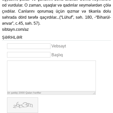
od vurdular. O zaman, uşaqlar və qadınlar xeymələrdən çölə
çıxdılar. Canlarını qorumaq üçün qızmar və tikanla dolu
səhrada dörd tərəfə qaçırdılar...(“Lühuf”, səh. 180, -“Biharül-
ənvar”, c.45, səh. 57).
sibtayn.com/az
ŞƏRHLƏR
Vebsayt
Başlıq
ön şəkilçi
2000
Qalan həriflər