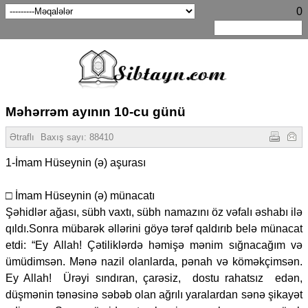
0
Məhərrəm ayının 10-cu günü
Ətraflı
Baxış sayı:
88410
1-İmam Hüseynin (ə) aşurası
□ İmam Hüseynin (ə) münacatı
Şəhidlər ağası, sübh vaxtı, sübh namazını öz vəfalı əshabı ilə
qıldı.Sonra mübarək əllərini göyə tərəf qaldırıb belə münacat
etdi: “Ey Allah! Çətiliklərdə həmişə mənim sığnacağım və
ümüdimsən. Mənə nazil olanlarda, pənah və köməkçimsən.
Ey Allah! Ürəyi sındıran, çarəsiz, dostu rahatsız edən,
düşmənin tənəsinə səbəb olan ağrılı yaralardan sənə şikayət