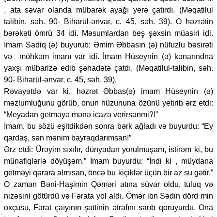
, ata səvar olanda mübarək ayağı yerə çatırdı. (Məqatilul
talibin, səh. 90- Biharül-ənvar, c. 45, səh. 39). O həzrətin
bərəkəti ömrü 34 idi. Məsumlardan beş şəxsin müasiri idi.
İmam Sadiq (ə) buyurub: Əmim Əbbasın (ə) nüfuzlu bəsirəti
və möhkəm imanı var idi. İmam Hüseynin (ə) kənarındna
yaxşı mübarizə edib şəhadətə çatdı. (Məqatilul-talibin, səh.
90- Biharül-ənvar, c. 45, səh. 39).
Rəvayətdə var ki, həzrət Əbbas(ə) imam Hüseynin (ə)
məzlumluğunu görüb, onun hüzununa özünü yetirib ərz etdi:
“Meyadan getməyə mənə icazə verirsənmi?!”
İmam, bu sözü eşitdikdən sonra bərk ağladı və buyurdu: “Ey
qardaş, sən mənim bayraqdarımsan!”
Ərz etdi: Ürəyim sıxılır, dünyadan yorulmuşam, istirəm ki, bu
münafiqlərlə döyüşəm.” İmam buyurdu: “İndi ki , müydana
getməyi qərara almısan, öncə bu kiçiklər üçün bir az su gətir.”
O zaman Bəni-Haşimin Qəməri atına süvar oldu, tuluq və
nizəsini götürdü və Fərata yol aldı. Ömər ibn Sədin dörd min
oxçusu, Fərat çaıyının şəttinin ətrafını sarıb qoruyurdu. Ona