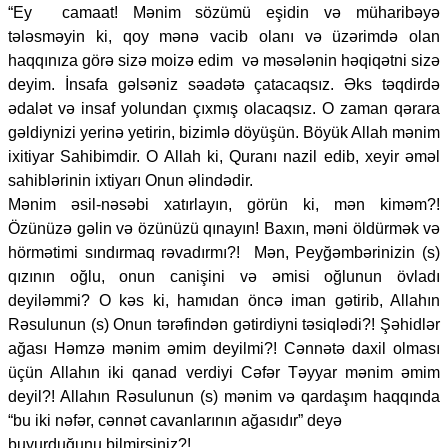
“Ey camaat! Mənim sözümü eşidin və müharibəyə
tələsməyin ki, qoy mənə vacib olanı və üzərimdə olan
haqqınıza görə sizə moizə edim və məsələnin həqiqətni sizə
deyim. İnsafa gəlsəniz səadətə çatacaqsız. Əks təqdirdə
ədalət və insaf yolundan çıxmış olacaqsız. O zaman qərara
gəldiynizi yerinə yetirin, bizimlə döyüşün. Böyük Allah mənim
ixitiyar Sahibimdir. O Allah ki, Quranı nazil edib, xeyir əməl
sahiblərinin ixtiyarı Onun əlindədir.
Mənim əsil-nəsəbi xatırlayın, görün ki, mən kiməm?!
Özünüzə gəlin və özünüzü qınayın! Baxın, məni öldürmək və
hörmətimi sındırmaq rəvadırmı?! Mən, Peyğəmbərinizin (s)
qızının oğlu, onun canişini və əmisi oğlunun övladı
deyiləmmi? O kəs ki, hamıdan öncə iman gətirib, Allahın
Rəsulunun (s) Onun tərəfindən gətirdiyni təsiqlədi?! Şəhidlər
ağası Həmzə mənim əmim deyilmi?! Cənnətə daxil olması
üçün Allahın iki qanad verdiyi Cəfər Təyyar mənim əmim
deyil?! Allahın Rəsulunun (s) mənim və qardaşım haqqında
“bu iki nəfər, cənnət cavanlarının ağasıdır” deyə
buyurduğunu bilmirsiniz?!