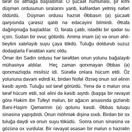
tərəf ox atmağa başladırlar. O şücaət nümunəsi, şir kimi
düşmən ordusunun sıralarını yarıb, kafilərdən yetmiş nəfəri
öldürdü. Düşmən ordusu həzrət Əbbasın (ə) şücaəti
qarşısında çarəsiz qalıb nə edəcəyini bilmirdi. Ətrafa
dağılışmağa başladılar. O, fərata çatdı, istədiki bir qədər su
içsin. Sudan bir ovuc götürdü. Amma imam (ə) və onun əhli-
beytini xatırlayıb suyu çaya tökdü. Tuluğu doldurub suzuz
dodaqlarla Fəratdan xaric oldu.
Ömər ibn Sədin ordusu hər tərəfdən onun yolunu bağalayıb
mühasiryə aldılar. Heç zaman qorxmayan Əbbas (ə)
qorxmazlıqda misilsiz idi. Sürətlə onlara hücum etdi. Öz
yolununa davam edirdi ki, birdən Nofəl Əzrəq onun sol əlinin
kəsib ayırdı. Tuluğu sol tərəf görürdü. Yenə də o məlun ona
tərəf hücum etdi, sol əlini də kəsib aıyrdı. (başqa bir rəvayət
görə Həkim ibn Tufeyl məlun, bir ağacın arxasında gizlənib
Bəni-Haşim Qəmərinin (ə) qolunu kəsdi. Əbbas tuluqu
sinəsinə yapışdırdı. Onun möhmək dişinə sıxdı. Birdən bir ox
tuluğa dəydi və onun suyu töküdü. Sonra onun sinəsinə və
gözünə ox vurdular. Bir rəvayət əsasən bir məlun o həzrətin