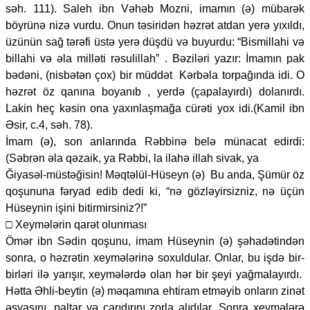
səh. 111). Saleh ibn Vəhəb Mozni, imamın (ə) mübarək
böyrünə nizə vurdu. Onun təsiridən həzrət atdan yerə yıxıldı,
üzünün sağ tərəfi üstə yerə düşdü və buyurdu: “Bismillahi və
billahi və əla milləti rəsulillah” . Bəziləri yazır: İmamın pak
bədəni, (nisbətən çox) bir müddət Kərbəla torpağında idi. O
həzrət öz qanına boyanıb , yerdə (çapalayırdı) dolanırdı.
Lakin heç kəsin ona yaxınlaşmağa cürəti yox idi.(Kamil ibn
Əsir, c.4, səh. 78).
İmam (ə), son anlarında Rəbbinə belə münacat edirdi:
(Səbrən əla qəzaik, ya Rəbbi, la ilahə illah sivak, ya
Ğiyasəl-müstəğisin! Məqtəlül-Hüseyn (ə) Bu anda, Şümür öz
qoşununa fəryad edib dedi ki, “nə gözləyirsizniz, nə üçün
Hüseynin işini bitirmirsiniz?!”
□ Xeymələrin qarət olunması
Ömər ibn Sədin qoşunu, imam Hüseynin (ə) şəhadətindən
sonra, o həzrətin xeymələrinə soxuldular. Onlar, bu işdə bir-
birləri ilə yarışır, xeymələrdə olan hər bir şeyi yağmalayırdı.
Hətta Əhli-beytin (ə) məqamına ehtiram etməyib onların zinət
əşyasını, paltar və çarıdırını zorla alıdılar. Sonra xeymələrə