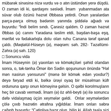
mübarək sinəsinə nizə vurdu və o atın üstündən yerə düşdü.
O zaman idi ki, qardaşını səslədi. İmam yubanmadan ata
süvar olub özünü həzrət Əbbasa yetirdi. Onun yaralardan
parça-parça olmuş bədənin yanında şiddələ ağıadı və
buyurdu: “İndi belim sındı. Çarəsiz qaldım. O zaman həzrət
Əbbas (ə) canını Yaradana təslim etdi, başdan-başa eşq,
mərifət və fədakarlıqla dolu olan ruhu Canana tərəf qanad
çaldı. (Məqtəlül-Hüseyn (ə), məqrəm: səh. 282- Təzəllümi-
Zəhra (ə) səh. 120)
□ Sonuncu vida
İmam Hüseynin (ə) yaxınları və köməkçiləri şəhid olandan
sonra, o, tək-tənha Ömər ibn Sədin qoşununun önündə “Həl
mən nasirun yənsuruni” (mənə bir kömək edən yoxdur?)
deyə fəryad etdi ki, bəlkə ürəyi oyaq bir müsəlman küfr
ordununa qarşı onun köməyinə gəlsin. O qəlbi korolmuşların
heç bir cavab vermədi. İmam (ə) öz əhli-beyti (ə) ilə sonuncu
dəfə vidalaşmaq üçün xeymələr gəldi. Onlar xeymələrdən
çölə çıxıb həzrətin ətrafına yığıldılar. İmam onları səbrə
çağırıb buyurdu: “Çətinliyə hazır olun, bilin ki, Allah taala sizi