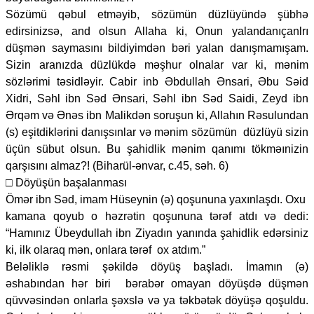
Sözümü qəbul etməyib, sözümün düzlüyündə şübhə
edirsinizsə, and olsun Allaha ki, Onun yalandanıçanlrı
düşmən saymasını bildiyimdən bəri yalan danışmamışam.
Sizin aranızda düzlükdə məşhur olnalar var ki, mənim
sözlərimi təsidləyir. Cabir inb Əbdullah Ənsari, Əbu Səid
Xidri, Səhl ibn Səd Ənsari, Səhl ibn Səd Saidi, Zeyd ibn
Ərqəm və Ənəs ibn Malikdən soruşun ki, Allahın Rəsulundan
(s) eşitdiklərini danışsınlar və mənim sözümün düzlüyü sizin
üçün sübut olsun. Bu şahidlik mənim qanımı tökməınizin
qarşısını almaz?! (Biharül-ənvar, c.45, səh. 6)
□ Döyüşün başalanması
Ömər ibn Səd, imam Hüseynin (ə) qoşununa yaxınlaşdı. Oxu
kamana qoyub o həzrətin qoşununa tərəf atdı və dedi:
“Hamınız Übeydullah ibn Ziyadın yanında şahidlik edərsiniz
ki, ilk olaraq mən, onlara tərəf ox atdım.”
Beləliklə rəsmi şəkildə döyüş başladı. İmamın (ə)
əshabından hər biri bərabər omayan döyüşdə düşmən
qüvvəsindən onlarla şəxslə və ya təkbətək döyüşə qoşuldu.