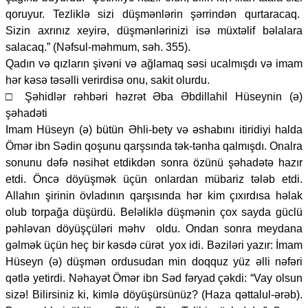
qoruyur. Tezliklə sizi düşmənlərin şərrindən qurtaracaq.
Sizin axrınız xeyirə, düşmənlərinizi isə müxtəlif bəlalara
salacaq.” (Nəfsul-məhmum, səh. 355).
Qadın və qızların şivəni və ağlamaq səsi ucalmışdı və imam
hər kəsə təsəlli verirdisə onu, sakit olurdu.
□ Şəhidlər rəhbəri həzrət Əba Əbdillahil Hüseynin (ə)
şəhadəti
Imam Hüseyn (ə) bütün Əhli-bety və əshabını itiridiyi halda
Ömər ibn Sədin qoşunu qarşsında tək-tənha qalmışdı. Onalra
sonunu dəfə nəsihət etdikdən sonra özünü şəhadətə hazır
etdi. Öncə döyüşmək üçün onlardan mübariz tələb etdi.
Allahın şirinin övladının qarşısında hər kim çıxırdısa həlak
olub torpağa düşürdü. Beləliklə düşmənin çox sayda güclü
pəhləvan döyüşçüləri məhv oldu. Ondan sonra meydana
gəlmək üçün heç bir kəsdə cürət yox idi. Bəziləri yazır: İmam
Hüseyn (ə) düşmən ordusudan min doqquz yüz əlli nəfəri
qətlə yetirdi. Nəhayət Ömər ibn Səd fəryad çəkdi: “Vay olsun
sizə! Bilirsiniz ki, kimlə döyüşürsünüz? (Haza qəttalul-ərəb).