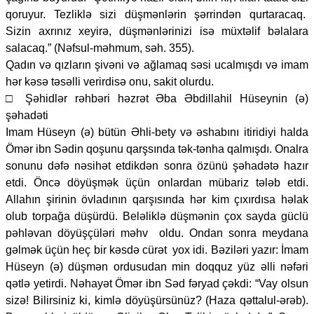
qoruyur. Tezliklə sizi düşmənlərin şərrindən qurtaracaq.
Sizin axrınız xeyirə, düşmənlərinizi isə müxtəlif bəlalara
salacaq.” (Nəfsul-məhmum, səh. 355).
Qadın və qızların şivəni və ağlamaq səsi ucalmışdı və imam
hər kəsə təsəlli verirdisə onu, sakit olurdu.
□ Şəhidlər rəhbəri həzrət Əba Əbdillahil Hüseynin (ə)
şəhadəti
Imam Hüseyn (ə) bütün Əhli-bety və əshabını itiridiyi halda
Ömər ibn Sədin qoşunu qarşsında tək-tənha qalmışdı. Onalra
sonunu dəfə nəsihət etdikdən sonra özünü şəhadətə hazır
etdi. Öncə döyüşmək üçün onlardan mübariz tələb etdi.
Allahın şirinin övladının qarşısında hər kim çıxırdısa həlak
olub torpağa düşürdü. Beləliklə düşmənin çox sayda güclü
pəhləvan döyüşçüləri məhv oldu. Ondan sonra meydana
gəlmək üçün heç bir kəsdə cürət yox idi. Bəziləri yazır: İmam
Hüseyn (ə) düşmən ordusudan min doqquz yüz əlli nəfəri
qətlə yetirdi. Nəhayət Ömər ibn Səd fəryad çəkdi: “Vay olsun
sizə! Bilirsiniz ki, kimlə döyüşürsünüz? (Haza qəttalul-ərəb).