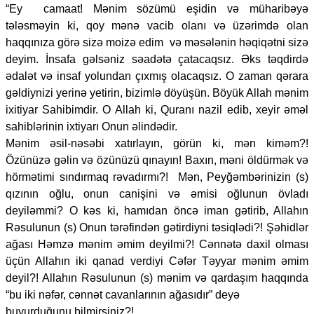
“Ey camaat! Mənim sözümü eşidin və müharibəyə
tələsməyin ki, qoy mənə vacib olanı və üzərimdə olan
haqqınıza görə sizə moizə edim və məsələnin həqiqətni sizə
deyim. İnsafa gəlsəniz səadətə çatacaqsız. Əks təqdirdə
ədalət və insaf yolundan çıxmış olacaqsız. O zaman qərara
gəldiynizi yerinə yetirin, bizimlə döyüşün. Böyük Allah mənim
ixitiyar Sahibimdir. O Allah ki, Quranı nazil edib, xeyir əməl
sahiblərinin ixtiyarı Onun əlindədir.
Mənim əsil-nəsəbi xatırlayın, görün ki, mən kiməm?!
Özünüzə gəlin və özünüzü qınayın! Baxın, məni öldürmək və
hörmətimi sındırmaq rəvadırmı?! Mən, Peyğəmbərinizin (s)
qızının oğlu, onun canişini və əmisi oğlunun övladı
deyiləmmi? O kəs ki, hamıdan öncə iman gətirib, Allahın
Rəsulunun (s) Onun tərəfindən gətirdiyni təsiqlədi?! Şəhidlər
ağası Həmzə mənim əmim deyilmi?! Cənnətə daxil olması
üçün Allahın iki qanad verdiyi Cəfər Təyyar mənim əmim
deyil?! Allahın Rəsulunun (s) mənim və qardaşım haqqında
“bu iki nəfər, cənnət cavanlarının ağasıdır” deyə
buyurduğunu bilmirsiniz?!