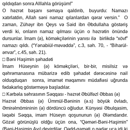
qıldıqdan sonra Alllahla görüşüm!”
O həzrət başanı səmaya qaldırıb, buyurdu: Namazı
xatırlatdın, Allah səni namaz qılanlardan qərar versin.” O
zaman, Zühəyr ibn Qeys və Səid ibn Əbdullaha göstəriş
verdi ki, onların namaz qılması üçün o həzrətin önündə
dursunlar. İmam (ə), köməkçilərinin yarıısı ilə birlikdə “xövf”
namazı qıldı. (“Yənabiül-məvəddə”, c.3, səh. 70, - “Biharül-
ənvar”, c.45, səh. 21).
□ Bəni Haşimin şəhadəti
İmam Hüseynin (ə) köməkçiləri, bir-bir, misilsiz və
qəhrəmanasına mübarizə edib şəhadət dərəcəsinə nail
olduqduqan sonra, imamət məqamını müdafiəsi uğrunda
fədakarlıq göstərməyə başladılar.
□ Kərbəla səhrasının Səqqası - həzrət Əbülfəzl Əbbas (ə)
Həzrət Əbbas (ə) Ümmül-Bəninin (ə.s) böyük övladı,
Əmirəlmömininin (ə) dördüncü oğludur. Künyəsi Əbulqasim,
ləqəbi Səqqa, imam Hüseyn qoşununun (ə) Ələmdarıdır.
Gözəl görünüşlü oldğu üçün ona, “Qəməri-Bəni-Haşimin”
(Bəni-Haşimin Ayı) deyirdilər. Qədd-qaməti o qədər uca idi ki