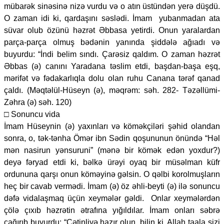
mübarək sinəsinə nizə vurdu və o atın üstündən yerə düşdü.
O zaman idi ki, qardaşını səslədi. İmam yubanmadan ata
süvar olub özünü həzrət Əbbasa yetirdi. Onun yaralardan
parça-parça olmuş bədənin yanında şiddələ ağıadı və
buyurdu: “İndi belim sındı. Çarəsiz qaldım. O zaman həzrət
Əbbas (ə) canını Yaradana təslim etdi, başdan-başa eşq,
mərifət və fədakarlıqla dolu olan ruhu Canana tərəf qanad
çaldı. (Məqtəlül-Hüseyn (ə), məqrəm: səh. 282- Təzəllümi-
Zəhra (ə) səh. 120)
□ Sonuncu vida
İmam Hüseynin (ə) yaxınları və köməkçiləri şəhid olandan
sonra, o, tək-tənha Ömər ibn Sədin qoşununun önündə “Həl
mən nasirun yənsuruni” (mənə bir kömək edən yoxdur?)
deyə fəryad etdi ki, bəlkə ürəyi oyaq bir müsəlman küfr
ordununa qarşı onun köməyinə gəlsin. O qəlbi korolmuşların
heç bir cavab vermədi. İmam (ə) öz əhli-beyti (ə) ilə sonuncu
dəfə vidalaşmaq üçün xeymələr gəldi. Onlar xeymələrdən
çölə çıxıb həzrətin ətrafına yığıldılar. İmam onları səbrə
çağırıb buyurdu: “Çətinliyə hazır olun, bilin ki, Allah taala sizi