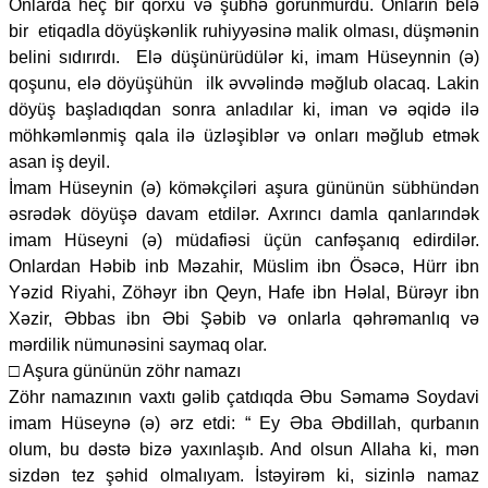
Onlarda heç bir qorxu və şübhə görünmürdü. Onların belə
bir etiqadla döyüşkənlik ruhiyyəsinə malik olması, düşmənin
belini sıdırırdı. Elə düşünürüdülər ki, imam Hüseynnin (ə)
qoşunu, elə döyüşühün ilk əvvəlində məğlub olacaq. Lakin
döyüş başladıqdan sonra anladılar ki, iman və əqidə ilə
möhkəmlənmiş qala ilə üzləşiblər və onları məğlub etmək
asan iş deyil.
İmam Hüseynin (ə) köməkçiləri aşura gününün sübhündən
əsrədək döyüşə davam etdilər. Axrıncı damla qanlarındək
imam Hüseyni (ə) müdafiəsi üçün canfəşanıq edirdilər.
Onlardan Həbib inb Məzahir, Müslim ibn Ösəcə, Hürr ibn
Yəzid Riyahi, Zöhəyr ibn Qeyn, Hafe ibn Həlal, Bürəyr ibn
Xəzir, Əbbas ibn Əbi Şəbib və onlarla qəhrəmanlıq və
mərdilik nümunəsini saymaq olar.
□ Aşura gününün zöhr namazı
Zöhr namazının vaxtı gəlib çatdıqda Əbu Səmamə Soydavi
imam Hüseynə (ə) ərz etdi: “ Ey Əba Əbdillah, qurbanın
olum, bu dəstə bizə yaxınlaşıb. And olsun Allaha ki, mən
sizdən tez şəhid olmalıyam. İstəyirəm ki, sizinlə namaz