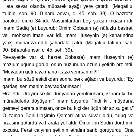
, ata səvar olanda mübarək ayağı yerə çatırdı. (Məqatilul
talibin, səh. 90- Biharül-ənvar, c. 45, səh. 39). O həzrətin
bərəkəti ömrü 34 idi. Məsumlardan beş şəxsin müasiri idi.
İmam Sadiq (ə) buyurub: Əmim Əbbasın (ə) nüfuzlu bəsirəti
və möhkəm imanı var idi. İmam Hüseynin (ə) kənarındna
yaxşı mübarizə edib şəhadətə çatdı. (Məqatilul-talibin, səh.
90- Biharül-ənvar, c. 45, səh. 39).
Rəvayətdə var ki, həzrət Əbbas(ə) imam Hüseynin (ə)
məzlumluğunu görüb, onun hüzununa özünü yetirib ərz etdi:
“Meyadan getməyə mənə icazə verirsənmi?!”
İmam, bu sözü eşitdikdən sonra bərk ağladı və buyurdu: “Ey
qardaş, sən mənim bayraqdarımsan!”
Ərz etdi: Ürəyim sıxılır, dünyadan yorulmuşam, istirəm ki, bu
münafiqlərlə döyüşəm.” İmam buyurdu: “İndi ki , müydana
getməyi qərara almısan, öncə bu kiçiklər üçün bir az su gətir.”
O zaman Bəni-Haşimin Qəməri atına süvar oldu, tuluq və
nizəsini götürdü və Fərata yol aldı. Ömər ibn Sədin dörd min
oxçusu, Fərat çaıyının şəttinin ətrafını sarıb qoruyurdu. Ona