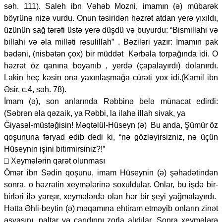
səh. 111). Saleh ibn Vəhəb Mozni, imamın (ə) mübarək
böyrünə nizə vurdu. Onun təsiridən həzrət atdan yerə yıxıldı,
üzünün sağ tərəfi üstə yerə düşdü və buyurdu: “Bismillahi və
billahi və əla milləti rəsulillah” . Bəziləri yazır: İmamın pak
bədəni, (nisbətən çox) bir müddət Kərbəla torpağında idi. O
həzrət öz qanına boyanıb , yerdə (çapalayırdı) dolanırdı.
Lakin heç kəsin ona yaxınlaşmağa cürəti yox idi.(Kamil ibn
Əsir, c.4, səh. 78).
İmam (ə), son anlarında Rəbbinə belə münacat edirdi:
(Səbrən əla qəzaik, ya Rəbbi, la ilahə illah sivak, ya
Ğiyasəl-müstəğisin! Məqtəlül-Hüseyn (ə) Bu anda, Şümür öz
qoşununa fəryad edib dedi ki, “nə gözləyirsizniz, nə üçün
Hüseynin işini bitirmirsiniz?!”
□ Xeymələrin qarət olunması
Ömər ibn Sədin qoşunu, imam Hüseynin (ə) şəhadətindən
sonra, o həzrətin xeymələrinə soxuldular. Onlar, bu işdə bir-
birləri ilə yarışır, xeymələrdə olan hər bir şeyi yağmalayırdı.
Hətta Əhli-beytin (ə) məqamına ehtiram etməyib onların zinət
əşyasını, paltar və çarıdırını zorla alıdılar. Sonra xeymələrə