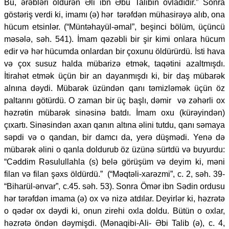
Bu, ərəbləri öldürən Əli ibn Əbu Talibin övladıdır.” Sonra
göstəriş verdi ki, imamı (ə) hər tərəfdən mühasirəyə alıb, ona
hücum etsinlər. (“Müntəhayül-əmal”, beşinci bölüm, üçüncü
məsələ, səh. 541). İmam qəzəbli bir şir kimi onlara hücum
edir və hər hücumda onlardan bir çoxunu öldürürdü. İsti hava
və çox susuz halda mübarizə etmək, taqətini azaltmışdı.
İtirahət etmək üçün bir an dayanmışdı ki, bir daş mübarək
alnına dəydi. Mübarək üzündən qanı təmizləmək üçün öz
paltarını götürdü. O zaman bir üç başlı, dəmir və zəhərli ox
həzrətin mübarək sinəsinə batdı. İmam oxu (kürəyindən)
çıxartı. Sinəsindən axan qanın altına əlini tutdu, qanı səmaya
səpdi və o qandan, bir damcı da, yerə düşmədi. Yenə də
mübarək əlini o qanla doldurub öz üzünə sürtdü və buyurdu:
“Cəddim Rəsulullahla (s) belə görüşüm və deyim ki, məni
filan və filan şəxs öldürdü.” (“Məqtəli-xarəzmi”, c. 2, səh. 39-
“Biharül-ənvar”, c.45. səh. 53). Sonra Ömər ibn Sədin ordusu
hər tərəfdən imama (ə) ox və nizə atdılar. Deyirlər ki, həzrətə
o qədər ox dəydi ki, onun zirehi oxla doldu. Bütün o oxlar,
həzrətə öndən dəymişdi. (Mənaqibi-Ali- Əbi Talib (ə), c. 4,