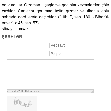
od vurdular. O zaman, uşaqlar və qadınlar xeymələrdən çölə
çıxdılar. Canlarını qorumaq üçün qızmar və tikanla dolu
səhrada dörd tərəfə qaçırdılar...(“Lühuf”, səh. 180, -“Biharül-
ənvar”, c.45, səh. 57).
sibtayn.com/az
ŞƏRHLƏR
Vebsayt
Başlıq
ön şəkilçi
2000
Qalan həriflər