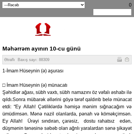
0
Məhərrəm ayının 10-cu günü
Ətraflı
Baxış sayı:
88309
1-İmam Hüseynin (ə) aşurası
□ İmam Hüseynin (ə) münacatı
Şəhidlər ağası, sübh vaxtı, sübh namazını öz vəfalı əshabı ilə
qıldı.Sonra mübarək əllərini göyə tərəf qaldırıb belə münacat
etdi: “Ey Allah! Çətiliklərdə həmişə mənim sığnacağım və
ümüdimsən. Mənə nazil olanlarda, pənah və köməkçimsən.
Ey Allah! Ürəyi sındıran, çarəsiz, dostu rahatsız edən,
düşmənin tənəsinə səbəb olan ağrılı yaralardan sənə şikayət