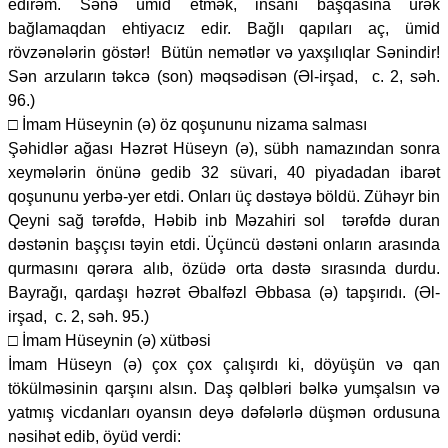
edirəm. Sənə ümid etmək, insanı başqasına ürək
bağlamaqdan ehtiyacız edir. Bağlı qapıları aç, ümid
rövzənələrin göstər! Bütün nemətlər və yaxşılıqlar Sənindir!
Sən arzuların təkcə (son) məqsədisən (Əl-irşad, c. 2, səh.
96.)
□ İmam Hüseynin (ə) öz qoşununu nizama salması
Şəhidlər ağası Həzrət Hüseyn (ə), sübh namazından sonra
xeymələrin önünə gedib 32 süvari, 40 piyadadan ibarət
qoşununu yerbə-yer etdi. Onları üç dəstəyə böldü. Zühəyr bin
Qeyni sağ tərəfdə, Həbib inb Məzahiri sol tərəfdə duran
dəstənin başçısı təyin etdi. Üçüncü dəstəni onların arasında
qurmasını qərəra alıb, özüdə orta dəstə sırasında durdu.
Bayrağı, qardaşı həzrət Əbalfəzl Əbbasa (ə) tapşırıdı. (Əl-
irşad, c. 2, səh. 95.)
□ İmam Hüseynin (ə) xütbəsi
İmam Hüseyn (ə) çox çox çalışırdı ki, döyüşün və qan
tökülməsinin qarşını alsın. Daş qəlbləri bəlkə yumşalsın və
yatmış vicdanları oyansın deyə dəfələrlə düşmən ordusuna
nəsihət edib, öyüd verdi: