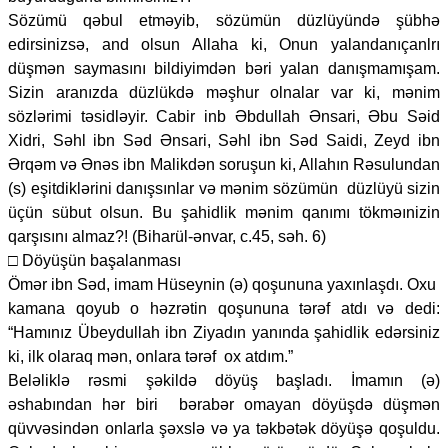
Sözümü qəbul etməyib, sözümün düzlüyündə şübhə
edirsinizsə, and olsun Allaha ki, Onun yalandanıçanlrı
düşmən saymasını bildiyimdən bəri yalan danışmamışam.
Sizin aranızda düzlükdə məşhur olnalar var ki, mənim
sözlərimi təsidləyir. Cabir inb Əbdullah Ənsari, Əbu Səid
Xidri, Səhl ibn Səd Ənsari, Səhl ibn Səd Saidi, Zeyd ibn
Ərqəm və Ənəs ibn Malikdən soruşun ki, Allahın Rəsulundan
(s) eşitdiklərini danışsınlar və mənim sözümün düzlüyü sizin
üçün sübut olsun. Bu şahidlik mənim qanımı tökməınizin
qarşısını almaz?! (Biharül-ənvar, c.45, səh. 6)
□ Döyüşün başalanması
Ömər ibn Səd, imam Hüseynin (ə) qoşununa yaxınlaşdı. Oxu
kamana qoyub o həzrətin qoşununa tərəf atdı və dedi:
“Hamınız Übeydullah ibn Ziyadın yanında şahidlik edərsiniz
ki, ilk olaraq mən, onlara tərəf ox atdım.”
Beləliklə rəsmi şəkildə döyüş başladı. İmamın (ə)
əshabından hər biri bərabər omayan döyüşdə düşmən
qüvvəsindən onlarla şəxslə və ya təkbətək döyüşə qoşuldu.