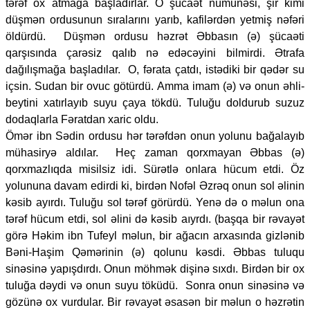
tərəf ox atmağa başladırlar. O şücaət nümunəsi, şir kimi
düşmən ordusunun sıralarını yarıb, kafilərdən yetmiş nəfəri
öldürdü. Düşmən ordusu həzrət Əbbasın (ə) şücaəti
qarşısında çarəsiz qalıb nə edəcəyini bilmirdi. Ətrafa
dağılışmağa başladılar. O, fərata çatdı, istədiki bir qədər su
içsin. Sudan bir ovuc götürdü. Amma imam (ə) və onun əhli-
beytini xatırlayıb suyu çaya tökdü. Tuluğu doldurub suzuz
dodaqlarla Fəratdan xaric oldu.
Ömər ibn Sədin ordusu hər tərəfdən onun yolunu bağalayıb
mühasiryə aldılar. Heç zaman qorxmayan Əbbas (ə)
qorxmazlıqda misilsiz idi. Sürətlə onlara hücum etdi. Öz
yolununa davam edirdi ki, birdən Nofəl Əzrəq onun sol əlinin
kəsib ayırdı. Tuluğu sol tərəf görürdü. Yenə də o məlun ona
tərəf hücum etdi, sol əlini də kəsib aıyrdı. (başqa bir rəvayət
görə Həkim ibn Tufeyl məlun, bir ağacın arxasında gizlənib
Bəni-Haşim Qəmərinin (ə) qolunu kəsdi. Əbbas tuluqu
sinəsinə yapışdırdı. Onun möhmək dişinə sıxdı. Birdən bir ox
tuluğa dəydi və onun suyu töküdü. Sonra onun sinəsinə və
gözünə ox vurdular. Bir rəvayət əsasən bir məlun o həzrətin