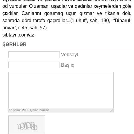
od vurdular. O zaman, uşaqlar və qadınlar xeymələrdən çölə
çıxdılar. Canlarını qorumaq üçün qızmar və tikanla dolu
səhrada dörd tərəfə qaçırdılar...(“Lühuf”, səh. 180, -“Biharül-
ənvar”, c.45, səh. 57).
sibtayn.com/az
ŞƏRHLƏR
Vebsayt
Başlıq
ön şəkilçi
2000
Qalan həriflər