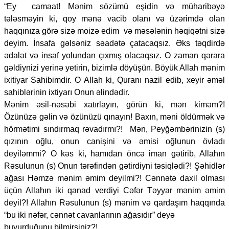
“Ey camaat! Mənim sözümü eşidin və müharibəyə
tələsməyin ki, qoy mənə vacib olanı və üzərimdə olan
haqqınıza görə sizə moizə edim və məsələnin həqiqətni sizə
deyim. İnsafa gəlsəniz səadətə çatacaqsız. Əks təqdirdə
ədalət və insaf yolundan çıxmış olacaqsız. O zaman qərara
gəldiynizi yerinə yetirin, bizimlə döyüşün. Böyük Allah mənim
ixitiyar Sahibimdir. O Allah ki, Quranı nazil edib, xeyir əməl
sahiblərinin ixtiyarı Onun əlindədir.
Mənim əsil-nəsəbi xatırlayın, görün ki, mən kiməm?!
Özünüzə gəlin və özünüzü qınayın! Baxın, məni öldürmək və
hörmətimi sındırmaq rəvadırmı?! Mən, Peyğəmbərinizin (s)
qızının oğlu, onun canişini və əmisi oğlunun övladı
deyiləmmi? O kəs ki, hamıdan öncə iman gətirib, Allahın
Rəsulunun (s) Onun tərəfindən gətirdiyni təsiqlədi?! Şəhidlər
ağası Həmzə mənim əmim deyilmi?! Cənnətə daxil olması
üçün Allahın iki qanad verdiyi Cəfər Təyyar mənim əmim
deyil?! Allahın Rəsulunun (s) mənim və qardaşım haqqında
“bu iki nəfər, cənnət cavanlarının ağasıdır” deyə
buyurduğunu bilmirsiniz?!