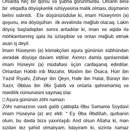
Onlarda heç bir qorxu və şübhə görünmürdü. Onların belə
bir etiqadla döyüşkənlik ruhiyyəsinə malik olması, düşmənin
belini sıdırırdı. Elə düşünürüdülər ki, imam Hüseynnin (ə)
qoşunu, elə döyüşühün ilk əvvəlində məğlub olacaq. Lakin
döyüş başladıqdan sonra anladılar ki, iman və əqidə ilə
möhkəmlənmiş qala ilə üzləşiblər və onları məğlub etmək
asan iş deyil.
İmam Hüseynin (ə) köməkçiləri aşura gününün sübhündən
əsrədək döyüşə davam etdilər. Axrıncı damla qanlarındək
imam Hüseyni (ə) müdafiəsi üçün canfəşanıq edirdilər.
Onlardan Həbib inb Məzahir, Müslim ibn Ösəcə, Hürr ibn
Yəzid Riyahi, Zöhəyr ibn Qeyn, Hafe ibn Həlal, Bürəyr ibn
Xəzir, Əbbas ibn Əbi Şəbib və onlarla qəhrəmanlıq və
mərdilik nümunəsini saymaq olar.
□ Aşura gününün zöhr namazı
Zöhr namazının vaxtı gəlib çatdıqda Əbu Səmamə Soydavi
imam Hüseynə (ə) ərz etdi: “ Ey Əba Əbdillah, qurbanın
olum, bu dəstə bizə yaxınlaşıb. And olsun Allaha ki, mən
sizdən tez şəhid olmalıyam. İstəyirəm ki, sizinlə namaz