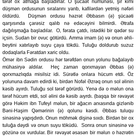
tərəf ox atmağa başladırlar. O şücaət nümunəsi, şir kimi
düşmən ordusunun sıralarını yarıb, kafilərdən yetmiş nəfəri
öldürdü. Düşmən ordusu həzrət Əbbasın (ə) şücaəti
qarşısında çarəsiz qalıb nə edəcəyini bilmirdi. Ətrafa
dağılışmağa başladılar. O, fərata çatdı, istədiki bir qədər su
içsin. Sudan bir ovuc götürdü. Amma imam (ə) və onun əhli-
beytini xatırlayıb suyu çaya tökdü. Tuluğu doldurub suzuz
dodaqlarla Fəratdan xaric oldu.
Ömər ibn Sədin ordusu hər tərəfdən onun yolunu bağalayıb
mühasiryə aldılar. Heç zaman qorxmayan Əbbas (ə)
qorxmazlıqda misilsiz idi. Sürətlə onlara hücum etdi. Öz
yolununa davam edirdi ki, birdən Nofəl Əzrəq onun sol əlinin
kəsib ayırdı. Tuluğu sol tərəf görürdü. Yenə də o məlun ona
tərəf hücum etdi, sol əlini də kəsib aıyrdı. (başqa bir rəvayət
görə Həkim ibn Tufeyl məlun, bir ağacın arxasında gizlənib
Bəni-Haşim Qəmərinin (ə) qolunu kəsdi. Əbbas tuluqu
sinəsinə yapışdırdı. Onun möhmək dişinə sıxdı. Birdən bir ox
tuluğa dəydi və onun suyu töküdü. Sonra onun sinəsinə və
gözünə ox vurdular. Bir rəvayət əsasən bir məlun o həzrətin