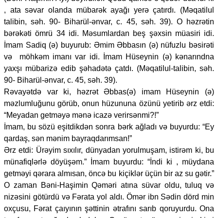
, ata səvar olanda mübarək ayağı yerə çatırdı. (Məqatilul
talibin, səh. 90- Biharül-ənvar, c. 45, səh. 39). O həzrətin
bərəkəti ömrü 34 idi. Məsumlardan beş şəxsin müasiri idi.
İmam Sadiq (ə) buyurub: Əmim Əbbasın (ə) nüfuzlu bəsirəti
və möhkəm imanı var idi. İmam Hüseynin (ə) kənarındna
yaxşı mübarizə edib şəhadətə çatdı. (Məqatilul-talibin, səh.
90- Biharül-ənvar, c. 45, səh. 39).
Rəvayətdə var ki, həzrət Əbbas(ə) imam Hüseynin (ə)
məzlumluğunu görüb, onun hüzununa özünü yetirib ərz etdi:
“Meyadan getməyə mənə icazə verirsənmi?!”
İmam, bu sözü eşitdikdən sonra bərk ağladı və buyurdu: “Ey
qardaş, sən mənim bayraqdarımsan!”
Ərz etdi: Ürəyim sıxılır, dünyadan yorulmuşam, istirəm ki, bu
münafiqlərlə döyüşəm.” İmam buyurdu: “İndi ki , müydana
getməyi qərara almısan, öncə bu kiçiklər üçün bir az su gətir.”
O zaman Bəni-Haşimin Qəməri atına süvar oldu, tuluq və
nizəsini götürdü və Fərata yol aldı. Ömər ibn Sədin dörd min
oxçusu, Fərat çaıyının şəttinin ətrafını sarıb qoruyurdu. Ona