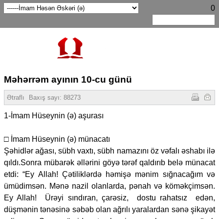
0
Məhərrəm ayının 10-cu günü
Ətraflı
Baxış sayı:
88273
1-İmam Hüseynin (ə) aşurası
□ İmam Hüseynin (ə) münacatı
Şəhidlər ağası, sübh vaxtı, sübh namazını öz vəfalı əshabı ilə
qıldı.Sonra mübarək əllərini göyə tərəf qaldırıb belə münacat
etdi: “Ey Allah! Çətiliklərdə həmişə mənim sığnacağım və
ümüdimsən. Mənə nazil olanlarda, pənah və köməkçimsən.
Ey Allah! Ürəyi sındıran, çarəsiz, dostu rahatsız edən,
düşmənin tənəsinə səbəb olan ağrılı yaralardan sənə şikayət