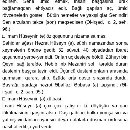
edirəm. Sənə ümid etmək, insanı başqasına ürək
bağlamaqdan ehtiyacız edir. Bağlı qapıları aç, ümid
rövzənələrin göstər! Bütün nemətlər və yaxşılıqlar Sənindir!
Sən arzuların təkcə (son) məqsədisən (Əl-irşad, c. 2, səh.
96.)
□ İmam Hüseynin (ə) öz qoşununu nizama salması
Şəhidlər ağası Həzrət Hüseyn (ə), sübh namazından sonra
xeymələrin önünə gedib 32 süvari, 40 piyadadan ibarət
qoşununu yerbə-yer etdi. Onları üç dəstəyə böldü. Zühəyr bin
Qeyni sağ tərəfdə, Həbib inb Məzahiri sol tərəfdə duran
dəstənin başçısı təyin etdi. Üçüncü dəstəni onların arasında
qurmasını qərəra alıb, özüdə orta dəstə sırasında durdu.
Bayrağı, qardaşı həzrət Əbalfəzl Əbbasa (ə) tapşırıdı. (Əl-
irşad, c. 2, səh. 95.)
□ İmam Hüseynin (ə) xütbəsi
İmam Hüseyn (ə) çox çox çalışırdı ki, döyüşün və qan
tökülməsinin qarşını alsın. Daş qəlbləri bəlkə yumşalsın və
yatmış vicdanları oyansın deyə dəfələrlə düşmən ordusuna
nəsihət edib, öyüd verdi: