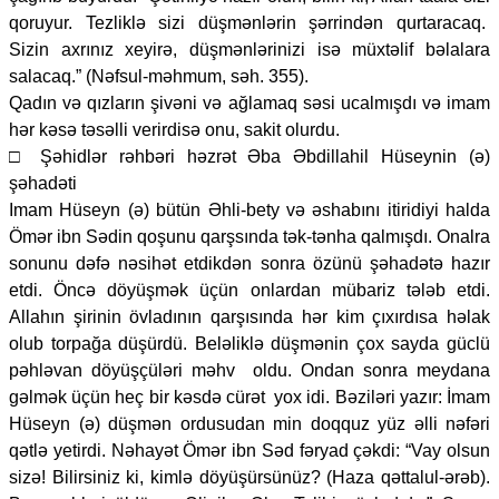
qoruyur. Tezliklə sizi düşmənlərin şərrindən qurtaracaq.
Sizin axrınız xeyirə, düşmənlərinizi isə müxtəlif bəlalara
salacaq.” (Nəfsul-məhmum, səh. 355).
Qadın və qızların şivəni və ağlamaq səsi ucalmışdı və imam
hər kəsə təsəlli verirdisə onu, sakit olurdu.
□ Şəhidlər rəhbəri həzrət Əba Əbdillahil Hüseynin (ə)
şəhadəti
Imam Hüseyn (ə) bütün Əhli-bety və əshabını itiridiyi halda
Ömər ibn Sədin qoşunu qarşsında tək-tənha qalmışdı. Onalra
sonunu dəfə nəsihət etdikdən sonra özünü şəhadətə hazır
etdi. Öncə döyüşmək üçün onlardan mübariz tələb etdi.
Allahın şirinin övladının qarşısında hər kim çıxırdısa həlak
olub torpağa düşürdü. Beləliklə düşmənin çox sayda güclü
pəhləvan döyüşçüləri məhv oldu. Ondan sonra meydana
gəlmək üçün heç bir kəsdə cürət yox idi. Bəziləri yazır: İmam
Hüseyn (ə) düşmən ordusudan min doqquz yüz əlli nəfəri
qətlə yetirdi. Nəhayət Ömər ibn Səd fəryad çəkdi: “Vay olsun
sizə! Bilirsiniz ki, kimlə döyüşürsünüz? (Haza qəttalul-ərəb).