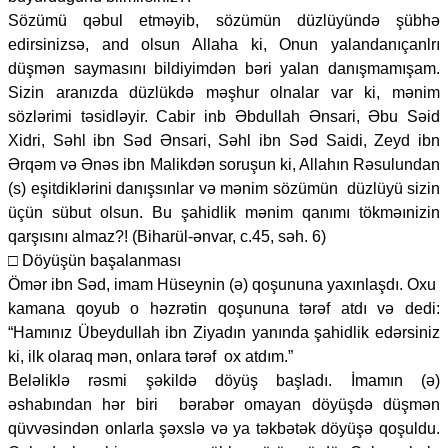
Sözümü qəbul etməyib, sözümün düzlüyündə şübhə
edirsinizsə, and olsun Allaha ki, Onun yalandanıçanlrı
düşmən saymasını bildiyimdən bəri yalan danışmamışam.
Sizin aranızda düzlükdə məşhur olnalar var ki, mənim
sözlərimi təsidləyir. Cabir inb Əbdullah Ənsari, Əbu Səid
Xidri, Səhl ibn Səd Ənsari, Səhl ibn Səd Saidi, Zeyd ibn
Ərqəm və Ənəs ibn Malikdən soruşun ki, Allahın Rəsulundan
(s) eşitdiklərini danışsınlar və mənim sözümün düzlüyü sizin
üçün sübut olsun. Bu şahidlik mənim qanımı tökməınizin
qarşısını almaz?! (Biharül-ənvar, c.45, səh. 6)
□ Döyüşün başalanması
Ömər ibn Səd, imam Hüseynin (ə) qoşununa yaxınlaşdı. Oxu
kamana qoyub o həzrətin qoşununa tərəf atdı və dedi:
“Hamınız Übeydullah ibn Ziyadın yanında şahidlik edərsiniz
ki, ilk olaraq mən, onlara tərəf ox atdım.”
Beləliklə rəsmi şəkildə döyüş başladı. İmamın (ə)
əshabından hər biri bərabər omayan döyüşdə düşmən
qüvvəsindən onlarla şəxslə və ya təkbətək döyüşə qoşuldu.