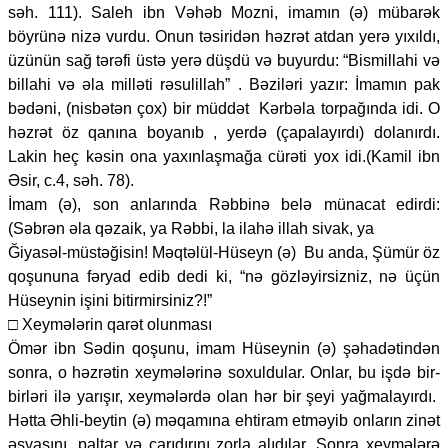
səh. 111). Saleh ibn Vəhəb Mozni, imamın (ə) mübarək
böyrünə nizə vurdu. Onun təsiridən həzrət atdan yerə yıxıldı,
üzünün sağ tərəfi üstə yerə düşdü və buyurdu: “Bismillahi və
billahi və əla milləti rəsulillah” . Bəziləri yazır: İmamın pak
bədəni, (nisbətən çox) bir müddət Kərbəla torpağında idi. O
həzrət öz qanına boyanıb , yerdə (çapalayırdı) dolanırdı.
Lakin heç kəsin ona yaxınlaşmağa cürəti yox idi.(Kamil ibn
Əsir, c.4, səh. 78).
İmam (ə), son anlarında Rəbbinə belə münacat edirdi:
(Səbrən əla qəzaik, ya Rəbbi, la ilahə illah sivak, ya
Ğiyasəl-müstəğisin! Məqtəlül-Hüseyn (ə) Bu anda, Şümür öz
qoşununa fəryad edib dedi ki, “nə gözləyirsizniz, nə üçün
Hüseynin işini bitirmirsiniz?!”
□ Xeymələrin qarət olunması
Ömər ibn Sədin qoşunu, imam Hüseynin (ə) şəhadətindən
sonra, o həzrətin xeymələrinə soxuldular. Onlar, bu işdə bir-
birləri ilə yarışır, xeymələrdə olan hər bir şeyi yağmalayırdı.
Hətta Əhli-beytin (ə) məqamına ehtiram etməyib onların zinət
əşyasını, paltar və çarıdırını zorla alıdılar. Sonra xeymələrə