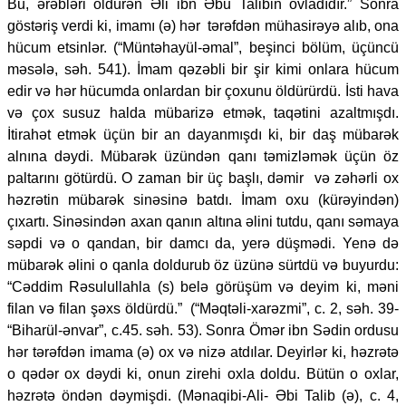
Bu, ərəbləri öldürən Əli ibn Əbu Talibin övladıdır.” Sonra
göstəriş verdi ki, imamı (ə) hər tərəfdən mühasirəyə alıb, ona
hücum etsinlər. (“Müntəhayül-əmal”, beşinci bölüm, üçüncü
məsələ, səh. 541). İmam qəzəbli bir şir kimi onlara hücum
edir və hər hücumda onlardan bir çoxunu öldürürdü. İsti hava
və çox susuz halda mübarizə etmək, taqətini azaltmışdı.
İtirahət etmək üçün bir an dayanmışdı ki, bir daş mübarək
alnına dəydi. Mübarək üzündən qanı təmizləmək üçün öz
paltarını götürdü. O zaman bir üç başlı, dəmir və zəhərli ox
həzrətin mübarək sinəsinə batdı. İmam oxu (kürəyindən)
çıxartı. Sinəsindən axan qanın altına əlini tutdu, qanı səmaya
səpdi və o qandan, bir damcı da, yerə düşmədi. Yenə də
mübarək əlini o qanla doldurub öz üzünə sürtdü və buyurdu:
“Cəddim Rəsulullahla (s) belə görüşüm və deyim ki, məni
filan və filan şəxs öldürdü.” (“Məqtəli-xarəzmi”, c. 2, səh. 39-
“Biharül-ənvar”, c.45. səh. 53). Sonra Ömər ibn Sədin ordusu
hər tərəfdən imama (ə) ox və nizə atdılar. Deyirlər ki, həzrətə
o qədər ox dəydi ki, onun zirehi oxla doldu. Bütün o oxlar,
həzrətə öndən dəymişdi. (Mənaqibi-Ali- Əbi Talib (ə), c. 4,