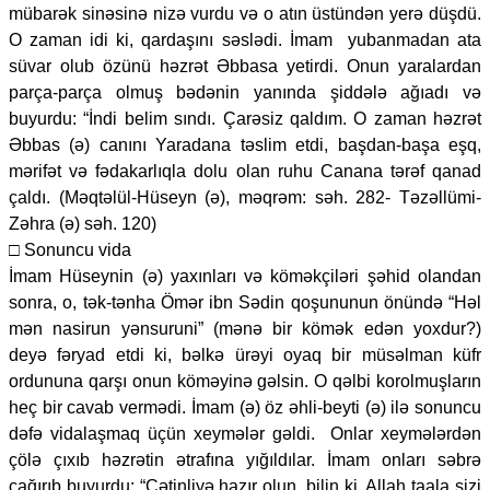
mübarək sinəsinə nizə vurdu və o atın üstündən yerə düşdü.
O zaman idi ki, qardaşını səslədi. İmam yubanmadan ata
süvar olub özünü həzrət Əbbasa yetirdi. Onun yaralardan
parça-parça olmuş bədənin yanında şiddələ ağıadı və
buyurdu: “İndi belim sındı. Çarəsiz qaldım. O zaman həzrət
Əbbas (ə) canını Yaradana təslim etdi, başdan-başa eşq,
mərifət və fədakarlıqla dolu olan ruhu Canana tərəf qanad
çaldı. (Məqtəlül-Hüseyn (ə), məqrəm: səh. 282- Təzəllümi-
Zəhra (ə) səh. 120)
□ Sonuncu vida
İmam Hüseynin (ə) yaxınları və köməkçiləri şəhid olandan
sonra, o, tək-tənha Ömər ibn Sədin qoşununun önündə “Həl
mən nasirun yənsuruni” (mənə bir kömək edən yoxdur?)
deyə fəryad etdi ki, bəlkə ürəyi oyaq bir müsəlman küfr
ordununa qarşı onun köməyinə gəlsin. O qəlbi korolmuşların
heç bir cavab vermədi. İmam (ə) öz əhli-beyti (ə) ilə sonuncu
dəfə vidalaşmaq üçün xeymələr gəldi. Onlar xeymələrdən
çölə çıxıb həzrətin ətrafına yığıldılar. İmam onları səbrə
çağırıb buyurdu: “Çətinliyə hazır olun, bilin ki, Allah taala sizi