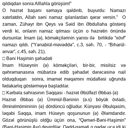
qıldıqdan sonra Alllahla görüşüm!”
O həzrət başanı səmaya qaldırıb, buyurdu: Namazı
xatırlatdın, Allah səni namaz qılanlardan qərar versin.” O
zaman, Zühəyr ibn Qeys və Səid ibn Əbdullaha göstəriş
verdi ki, onların namaz qılması üçün o həzrətin önündə
dursunlar. İmam (ə), köməkçilərinin yarıısı ilə birlikdə “xövf”
namazı qıldı. (“Yənabiül-məvəddə”, c.3, səh. 70, - “Biharül-
ənvar”, c.45, səh. 21).
□ Bəni Haşimin şəhadəti
İmam Hüseynin (ə) köməkçiləri, bir-bir, misilsiz və
qəhrəmanasına mübarizə edib şəhadət dərəcəsinə nail
olduqduqan sonra, imamət məqamını müdafiəsi uğrunda
fədakarlıq göstərməyə başladılar.
□ Kərbəla səhrasının Səqqası - həzrət Əbülfəzl Əbbas (ə)
Həzrət Əbbas (ə) Ümmül-Bəninin (ə.s) böyük övladı,
Əmirəlmömininin (ə) dördüncü oğludur. Künyəsi Əbulqasim,
ləqəbi Səqqa, imam Hüseyn qoşununun (ə) Ələmdarıdır.
Gözəl görünüşlü oldğu üçün ona, “Qəməri-Bəni-Haşimin”
(Bəni-Haşimin Ayı) deyirdilər. Qədd-qaməti o qədər uca idi ki