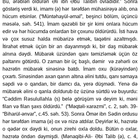
Bu, ərəbləri öldürən Əli ibn Əbu Talibin övladıdır.” Sonra
göstəriş verdi ki, imamı (ə) hər tərəfdən mühasirəyə alıb, ona
hücum etsinlər. (“Müntəhayül-əmal”, beşinci bölüm, üçüncü
məsələ, səh. 541). İmam qəzəbli bir şir kimi onlara hücum
edir və hər hücumda onlardan bir çoxunu öldürürdü. İsti hava
və çox susuz halda mübarizə etmək, taqətini azaltmışdı.
İtirahət etmək üçün bir an dayanmışdı ki, bir daş mübarək
alnına dəydi. Mübarək üzündən qanı təmizləmək üçün öz
paltarını götürdü. O zaman bir üç başlı, dəmir və zəhərli ox
həzrətin mübarək sinəsinə batdı. İmam oxu (kürəyindən)
çıxartı. Sinəsindən axan qanın altına əlini tutdu, qanı səmaya
səpdi və o qandan, bir damcı da, yerə düşmədi. Yenə də
mübarək əlini o qanla doldurub öz üzünə sürtdü və buyurdu:
“Cəddim Rəsulullahla (s) belə görüşüm və deyim ki, məni
filan və filan şəxs öldürdü.” (“Məqtəli-xarəzmi”, c. 2, səh. 39-
“Biharül-ənvar”, c.45. səh. 53). Sonra Ömər ibn Sədin ordusu
hər tərəfdən imama (ə) ox və nizə atdılar. Deyirlər ki, həzrətə
o qədər ox dəydi ki, onun zirehi oxla doldu. Bütün o oxlar,
həzrətə öndən dəymişdi. (Mənaqibi-Ali- Əbi Talib (ə), c. 4,