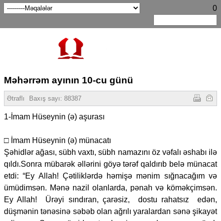
0
Məhərrəm ayının 10-cu günü
Ətraflı
Baxış sayı:
88387
1-İmam Hüseynin (ə) aşurası
□ İmam Hüseynin (ə) münacatı
Şəhidlər ağası, sübh vaxtı, sübh namazını öz vəfalı əshabı ilə
qıldı.Sonra mübarək əllərini göyə tərəf qaldırıb belə münacat
etdi: “Ey Allah! Çətiliklərdə həmişə mənim sığnacağım və
ümüdimsən. Mənə nazil olanlarda, pənah və köməkçimsən.
Ey Allah! Ürəyi sındıran, çarəsiz, dostu rahatsız edən,
düşmənin tənəsinə səbəb olan ağrılı yaralardan sənə şikayət