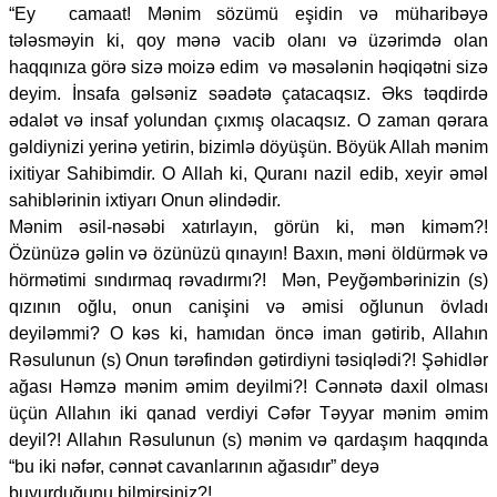
“Ey camaat! Mənim sözümü eşidin və müharibəyə
tələsməyin ki, qoy mənə vacib olanı və üzərimdə olan
haqqınıza görə sizə moizə edim və məsələnin həqiqətni sizə
deyim. İnsafa gəlsəniz səadətə çatacaqsız. Əks təqdirdə
ədalət və insaf yolundan çıxmış olacaqsız. O zaman qərara
gəldiynizi yerinə yetirin, bizimlə döyüşün. Böyük Allah mənim
ixitiyar Sahibimdir. O Allah ki, Quranı nazil edib, xeyir əməl
sahiblərinin ixtiyarı Onun əlindədir.
Mənim əsil-nəsəbi xatırlayın, görün ki, mən kiməm?!
Özünüzə gəlin və özünüzü qınayın! Baxın, məni öldürmək və
hörmətimi sındırmaq rəvadırmı?! Mən, Peyğəmbərinizin (s)
qızının oğlu, onun canişini və əmisi oğlunun övladı
deyiləmmi? O kəs ki, hamıdan öncə iman gətirib, Allahın
Rəsulunun (s) Onun tərəfindən gətirdiyni təsiqlədi?! Şəhidlər
ağası Həmzə mənim əmim deyilmi?! Cənnətə daxil olması
üçün Allahın iki qanad verdiyi Cəfər Təyyar mənim əmim
deyil?! Allahın Rəsulunun (s) mənim və qardaşım haqqında
“bu iki nəfər, cənnət cavanlarının ağasıdır” deyə
buyurduğunu bilmirsiniz?!