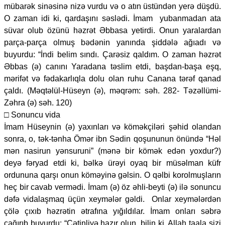
mübarək sinəsinə nizə vurdu və o atın üstündən yerə düşdü.
O zaman idi ki, qardaşını səslədi. İmam yubanmadan ata
süvar olub özünü həzrət Əbbasa yetirdi. Onun yaralardan
parça-parça olmuş bədənin yanında şiddələ ağıadı və
buyurdu: “İndi belim sındı. Çarəsiz qaldım. O zaman həzrət
Əbbas (ə) canını Yaradana təslim etdi, başdan-başa eşq,
mərifət və fədakarlıqla dolu olan ruhu Canana tərəf qanad
çaldı. (Məqtəlül-Hüseyn (ə), məqrəm: səh. 282- Təzəllümi-
Zəhra (ə) səh. 120)
□ Sonuncu vida
İmam Hüseynin (ə) yaxınları və köməkçiləri şəhid olandan
sonra, o, tək-tənha Ömər ibn Sədin qoşununun önündə “Həl
mən nasirun yənsuruni” (mənə bir kömək edən yoxdur?)
deyə fəryad etdi ki, bəlkə ürəyi oyaq bir müsəlman küfr
ordununa qarşı onun köməyinə gəlsin. O qəlbi korolmuşların
heç bir cavab vermədi. İmam (ə) öz əhli-beyti (ə) ilə sonuncu
dəfə vidalaşmaq üçün xeymələr gəldi. Onlar xeymələrdən
çölə çıxıb həzrətin ətrafına yığıldılar. İmam onları səbrə
çağırıb buyurdu: “Çətinliyə hazır olun, bilin ki, Allah taala sizi