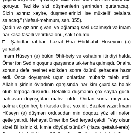
qoruyur. Tezliklə sizi düşmənlərin şərrindən qurtaracaq.
Sizin axrınız xeyirə, düşmənlərinizi isə müxtəlif bəlalara
salacaq.” (Nəfsul-məhmum, səh. 355).
Qadın və qızların şivəni və ağlamaq səsi ucalmışdı və imam
hər kəsə təsəlli verirdisə onu, sakit olurdu.
□ Şəhidlər rəhbəri həzrət Əba Əbdillahil Hüseynin (ə)
şəhadəti
Imam Hüseyn (ə) bütün Əhli-bety və əshabını itiridiyi halda
Ömər ibn Sədin qoşunu qarşsında tək-tənha qalmışdı. Onalra
sonunu dəfə nəsihət etdikdən sonra özünü şəhadətə hazır
etdi. Öncə döyüşmək üçün onlardan mübariz tələb etdi.
Allahın şirinin övladının qarşısında hər kim çıxırdısa həlak
olub torpağa düşürdü. Beləliklə düşmənin çox sayda güclü
pəhləvan döyüşçüləri məhv oldu. Ondan sonra meydana
gəlmək üçün heç bir kəsdə cürət yox idi. Bəziləri yazır: İmam
Hüseyn (ə) düşmən ordusudan min doqquz yüz əlli nəfəri
qətlə yetirdi. Nəhayət Ömər ibn Səd fəryad çəkdi: “Vay olsun
sizə! Bilirsiniz ki, kimlə döyüşürsünüz? (Haza qəttalul-ərəb).