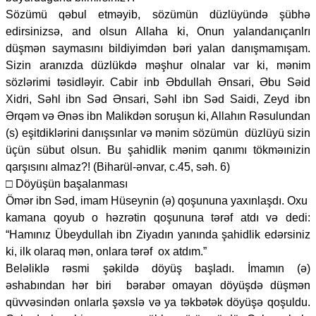
Sözümü qəbul etməyib, sözümün düzlüyündə şübhə
edirsinizsə, and olsun Allaha ki, Onun yalandanıçanlrı
düşmən saymasını bildiyimdən bəri yalan danışmamışam.
Sizin aranızda düzlükdə məşhur olnalar var ki, mənim
sözlərimi təsidləyir. Cabir inb Əbdullah Ənsari, Əbu Səid
Xidri, Səhl ibn Səd Ənsari, Səhl ibn Səd Saidi, Zeyd ibn
Ərqəm və Ənəs ibn Malikdən soruşun ki, Allahın Rəsulundan
(s) eşitdiklərini danışsınlar və mənim sözümün düzlüyü sizin
üçün sübut olsun. Bu şahidlik mənim qanımı tökməınizin
qarşısını almaz?! (Biharül-ənvar, c.45, səh. 6)
□ Döyüşün başalanması
Ömər ibn Səd, imam Hüseynin (ə) qoşununa yaxınlaşdı. Oxu
kamana qoyub o həzrətin qoşununa tərəf atdı və dedi:
“Hamınız Übeydullah ibn Ziyadın yanında şahidlik edərsiniz
ki, ilk olaraq mən, onlara tərəf ox atdım.”
Beləliklə rəsmi şəkildə döyüş başladı. İmamın (ə)
əshabından hər biri bərabər omayan döyüşdə düşmən
qüvvəsindən onlarla şəxslə və ya təkbətək döyüşə qoşuldu.