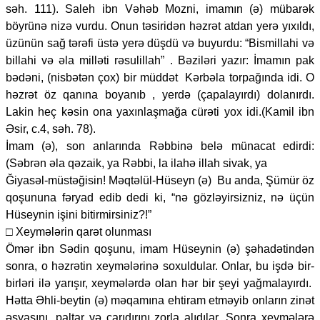
səh. 111). Saleh ibn Vəhəb Mozni, imamın (ə) mübarək
böyrünə nizə vurdu. Onun təsiridən həzrət atdan yerə yıxıldı,
üzünün sağ tərəfi üstə yerə düşdü və buyurdu: “Bismillahi və
billahi və əla milləti rəsulillah” . Bəziləri yazır: İmamın pak
bədəni, (nisbətən çox) bir müddət Kərbəla torpağında idi. O
həzrət öz qanına boyanıb , yerdə (çapalayırdı) dolanırdı.
Lakin heç kəsin ona yaxınlaşmağa cürəti yox idi.(Kamil ibn
Əsir, c.4, səh. 78).
İmam (ə), son anlarında Rəbbinə belə münacat edirdi:
(Səbrən əla qəzaik, ya Rəbbi, la ilahə illah sivak, ya
Ğiyasəl-müstəğisin! Məqtəlül-Hüseyn (ə) Bu anda, Şümür öz
qoşununa fəryad edib dedi ki, “nə gözləyirsizniz, nə üçün
Hüseynin işini bitirmirsiniz?!”
□ Xeymələrin qarət olunması
Ömər ibn Sədin qoşunu, imam Hüseynin (ə) şəhadətindən
sonra, o həzrətin xeymələrinə soxuldular. Onlar, bu işdə bir-
birləri ilə yarışır, xeymələrdə olan hər bir şeyi yağmalayırdı.
Hətta Əhli-beytin (ə) məqamına ehtiram etməyib onların zinət
əşyasını, paltar və çarıdırını zorla alıdılar. Sonra xeymələrə