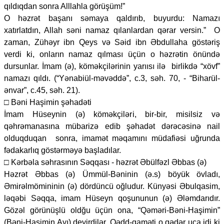
qıldıqdan sonra Alllahla görüşüm!”
O həzrət başanı səmaya qaldırıb, buyurdu: Namazı
xatırlatdın, Allah səni namaz qılanlardan qərar versin.” O
zaman, Zühəyr ibn Qeys və Səid ibn Əbdullaha göstəriş
verdi ki, onların namaz qılması üçün o həzrətin önündə
dursunlar. İmam (ə), köməkçilərinin yarıısı ilə birlikdə “xövf”
namazı qıldı. (“Yənabiül-məvəddə”, c.3, səh. 70, - “Biharül-
ənvar”, c.45, səh. 21).
□ Bəni Haşimin şəhadəti
İmam Hüseynin (ə) köməkçiləri, bir-bir, misilsiz və
qəhrəmanasına mübarizə edib şəhadət dərəcəsinə nail
olduqduqan sonra, imamət məqamını müdafiəsi uğrunda
fədakarlıq göstərməyə başladılar.
□ Kərbəla səhrasının Səqqası - həzrət Əbülfəzl Əbbas (ə)
Həzrət Əbbas (ə) Ümmül-Bəninin (ə.s) böyük övladı,
Əmirəlmömininin (ə) dördüncü oğludur. Künyəsi Əbulqasim,
ləqəbi Səqqa, imam Hüseyn qoşununun (ə) Ələmdarıdır.
Gözəl görünüşlü oldğu üçün ona, “Qəməri-Bəni-Haşimin”
(Bəni-Haşimin Ayı) deyirdilər. Qədd-qaməti o qədər uca idi ki