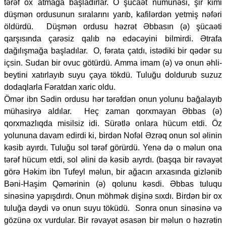
tərəf ox atmağa başladırlar. O şücaət nümunəsi, şir kimi
düşmən ordusunun sıralarını yarıb, kafilərdən yetmiş nəfəri
öldürdü. Düşmən ordusu həzrət Əbbasın (ə) şücaəti
qarşısında çarəsiz qalıb nə edəcəyini bilmirdi. Ətrafa
dağılışmağa başladılar. O, fərata çatdı, istədiki bir qədər su
içsin. Sudan bir ovuc götürdü. Amma imam (ə) və onun əhli-
beytini xatırlayıb suyu çaya tökdü. Tuluğu doldurub suzuz
dodaqlarla Fəratdan xaric oldu.
Ömər ibn Sədin ordusu hər tərəfdən onun yolunu bağalayıb
mühasiryə aldılar. Heç zaman qorxmayan Əbbas (ə)
qorxmazlıqda misilsiz idi. Sürətlə onlara hücum etdi. Öz
yolununa davam edirdi ki, birdən Nofəl Əzrəq onun sol əlinin
kəsib ayırdı. Tuluğu sol tərəf görürdü. Yenə də o məlun ona
tərəf hücum etdi, sol əlini də kəsib aıyrdı. (başqa bir rəvayət
görə Həkim ibn Tufeyl məlun, bir ağacın arxasında gizlənib
Bəni-Haşim Qəmərinin (ə) qolunu kəsdi. Əbbas tuluqu
sinəsinə yapışdırdı. Onun möhmək dişinə sıxdı. Birdən bir ox
tuluğa dəydi və onun suyu töküdü. Sonra onun sinəsinə və
gözünə ox vurdular. Bir rəvayət əsasən bir məlun o həzrətin