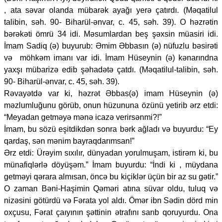
, ata səvar olanda mübarək ayağı yerə çatırdı. (Məqatilul
talibin, səh. 90- Biharül-ənvar, c. 45, səh. 39). O həzrətin
bərəkəti ömrü 34 idi. Məsumlardan beş şəxsin müasiri idi.
İmam Sadiq (ə) buyurub: Əmim Əbbasın (ə) nüfuzlu bəsirəti
və möhkəm imanı var idi. İmam Hüseynin (ə) kənarındna
yaxşı mübarizə edib şəhadətə çatdı. (Məqatilul-talibin, səh.
90- Biharül-ənvar, c. 45, səh. 39).
Rəvayətdə var ki, həzrət Əbbas(ə) imam Hüseynin (ə)
məzlumluğunu görüb, onun hüzununa özünü yetirib ərz etdi:
“Meyadan getməyə mənə icazə verirsənmi?!”
İmam, bu sözü eşitdikdən sonra bərk ağladı və buyurdu: “Ey
qardaş, sən mənim bayraqdarımsan!”
Ərz etdi: Ürəyim sıxılır, dünyadan yorulmuşam, istirəm ki, bu
münafiqlərlə döyüşəm.” İmam buyurdu: “İndi ki , müydana
getməyi qərara almısan, öncə bu kiçiklər üçün bir az su gətir.”
O zaman Bəni-Haşimin Qəməri atına süvar oldu, tuluq və
nizəsini götürdü və Fərata yol aldı. Ömər ibn Sədin dörd min
oxçusu, Fərat çaıyının şəttinin ətrafını sarıb qoruyurdu. Ona