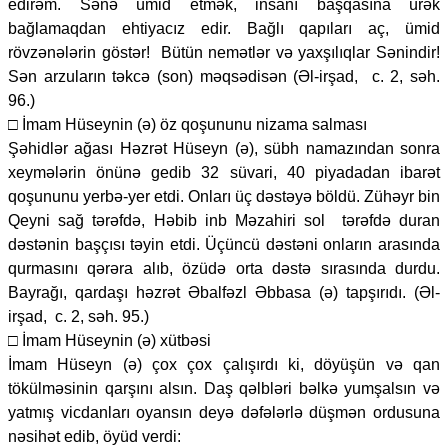
edirəm. Sənə ümid etmək, insanı başqasına ürək
bağlamaqdan ehtiyacız edir. Bağlı qapıları aç, ümid
rövzənələrin göstər! Bütün nemətlər və yaxşılıqlar Sənindir!
Sən arzuların təkcə (son) məqsədisən (Əl-irşad, c. 2, səh.
96.)
□ İmam Hüseynin (ə) öz qoşununu nizama salması
Şəhidlər ağası Həzrət Hüseyn (ə), sübh namazından sonra
xeymələrin önünə gedib 32 süvari, 40 piyadadan ibarət
qoşununu yerbə-yer etdi. Onları üç dəstəyə böldü. Zühəyr bin
Qeyni sağ tərəfdə, Həbib inb Məzahiri sol tərəfdə duran
dəstənin başçısı təyin etdi. Üçüncü dəstəni onların arasında
qurmasını qərəra alıb, özüdə orta dəstə sırasında durdu.
Bayrağı, qardaşı həzrət Əbalfəzl Əbbasa (ə) tapşırıdı. (Əl-
irşad, c. 2, səh. 95.)
□ İmam Hüseynin (ə) xütbəsi
İmam Hüseyn (ə) çox çox çalışırdı ki, döyüşün və qan
tökülməsinin qarşını alsın. Daş qəlbləri bəlkə yumşalsın və
yatmış vicdanları oyansın deyə dəfələrlə düşmən ordusuna
nəsihət edib, öyüd verdi: