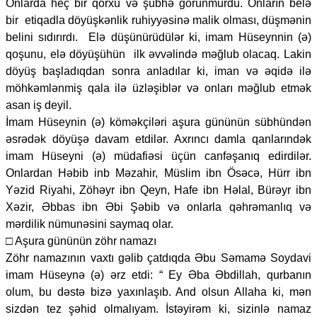
Onlarda heç bir qorxu və şübhə görünmürdü. Onların belə
bir etiqadla döyüşkənlik ruhiyyəsinə malik olması, düşmənin
belini sıdırırdı. Elə düşünürüdülər ki, imam Hüseynnin (ə)
qoşunu, elə döyüşühün ilk əvvəlində məğlub olacaq. Lakin
döyüş başladıqdan sonra anladılar ki, iman və əqidə ilə
möhkəmlənmiş qala ilə üzləşiblər və onları məğlub etmək
asan iş deyil.
İmam Hüseynin (ə) köməkçiləri aşura gününün sübhündən
əsrədək döyüşə davam etdilər. Axrıncı damla qanlarındək
imam Hüseyni (ə) müdafiəsi üçün canfəşanıq edirdilər.
Onlardan Həbib inb Məzahir, Müslim ibn Ösəcə, Hürr ibn
Yəzid Riyahi, Zöhəyr ibn Qeyn, Hafe ibn Həlal, Bürəyr ibn
Xəzir, Əbbas ibn Əbi Şəbib və onlarla qəhrəmanlıq və
mərdilik nümunəsini saymaq olar.
□ Aşura gününün zöhr namazı
Zöhr namazının vaxtı gəlib çatdıqda Əbu Səmamə Soydavi
imam Hüseynə (ə) ərz etdi: “ Ey Əba Əbdillah, qurbanın
olum, bu dəstə bizə yaxınlaşıb. And olsun Allaha ki, mən
sizdən tez şəhid olmalıyam. İstəyirəm ki, sizinlə namaz