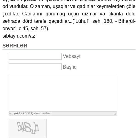
od vurdular. O zaman, uşaqlar və qadınlar xeymələrdən çölə
çıxdılar. Canlarını qorumaq üçün qızmar və tikanla dolu
səhrada dörd tərəfə qaçırdılar...(“Lühuf”, səh. 180, -“Biharül-
ənvar”, c.45, səh. 57).
sibtayn.com/az
ŞƏRHLƏR
Vebsayt
Başlıq
ön şəkilçi
2000
Qalan həriflər