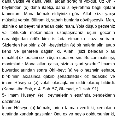
daha yaxısı və daha vəfalılardan sorağım yoxdur. Öz Əhli-
beytimdən (ə) daha itaətçi, daha sileyi-rəhmə bağlı qalanı
tanımıram. Mənə kömək etdiyinizə görə Allah sizə yaxşı
mükafat versin. Bilirəm ki, sabah bunlarla döyüşəcəyik. Mən,
sizinlə olan beyətimi aradan qaldırıram. Yola düşüb getməniz
və təhlükəli məkanından uzaqlaşmanız üçün gecənin
qaranlığından örtük kimi istifadə etmənizə icazə verirəm.
Sizlərdən hər biriniz Əhli-beytimizin (ə) bir nəfərin əlini tutub
kənd və şəhərələ dağılın ki, Allah, (sizi bəladan xilas
etməklə) öz fərəcini sizin üçün qərar versin. Bu cammatın işi,
mənimlədir. Mənə əlləri çatsa, sizinlə işləri yoxdur.” İmamın
buyurduqlarından sonra Əhli-beyt (ə) və o həzrətin əshabı,
bir-birinin arxasınca qalxıb şəhadətədək öz fədakrlıq və
imam Hüseynə (ə) vəfalı olacaqlarını ciddi olaraq bildirdi.
(Kəmali-ibn Əsir, c. 4. Səh. 57, Əl-irşad, c.1, səh. 91).
5- İmam Hüseyn (ə) xeymələrinin ətrafında xəndəklərin
qazılması
İmam Hüseyn (ə) köməkçilərinə fərman verdi ki, xemələrin
ətrafında xəndək qazsınlar. Onu ox və neylə doldursunlar ki,