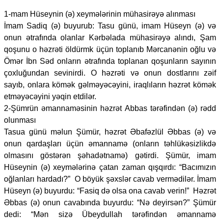
1-mam Hüseynin (ə) xeymələrinin mühasirəyə alınması
İmam Sadiq (ə) buyurub: Tasu günü, imam Hüseyn (ə) və
onun ətrafında olanlar Kərbəlada mühasirəyə alındı, Şam
qoşunu o həzrəti öldürmk üçün toplanıb Mərcanənin oğlu və
Ömər İbn Səd onların ətrafında toplanan qoşunların sayının
çoxluğundan sevinirdi. O həzrəti və onun dostlarını zəif
sayıb, onlara kömək gəlməyəcəyini, iraqlıların həzrət kömək
etməyəcəyini yəqin etdilər.
2-Şümrün əmannaməsinin həzrət Abbas tərəfindən (ə) rədd
olunması
Tasua günü məlun Şümür, həzrət Əbafəzlül Əbbas (ə) və
onun qardaşları üçün əmannamə (onların təhlükəsizlikdə
olmasını göstərən şəhadətnamə) gətirdi. Şümür, imam
Hüseynin (ə) xeymələrinə çatan zaman qışqırdı: “Bacımızın
oğlanları hardadı?” O böyük şəxslər cavab vermədilər. İmam
Hüseyn (ə) buyurdu: “Fasiq də olsa ona cavab verin!” Həzrət
Əbbas (ə) onun cavabında buyurdu: “Nə deyirsən?” Şümür
dedi: “Mən sizə Übeydullah tərəfindən əmannamə