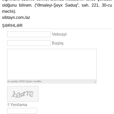
oldğunu bilirəm. (“Əmaleyi-Şeyx Səduq”, səh. 221, 30-cu
məclis).
sibtayn.com./az
ŞƏRHLƏR
Vebsayt
Başlıq
ön şəkilçi
2000
Qalan həriflər
Yeniləmə