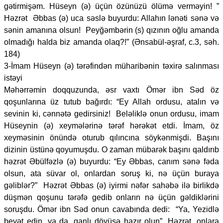
gətirmişəm. Hüseyn (ə) üçün özünüzü ölümə verməyin! ”
Həzrət Əbbas (ə) uca səslə buyurdu: Allahın lənəti sənə və
sənin amanına olsun! Peyğəmbərin (s) qızının oğlu amanda
olmadığı halda biz amanda olaq?!” (Ənsabül-əşraf, c.3, səh.
184)
3-İmam Hüseyn (ə) tərəfindən müharibənin təxirə salınması
istəyi
Məhərrəmin doqquzunda, əsr vaxtı Ömər ibn Səd öz
qoşunlarına üz tutub bağırdı: “Ey Allah ordusu, atalın və
sevinin ki, cənnətə gedirsiniz! Beləliklə onun ordusu, imam
Hüseynin (ə) xeymələrinə tərəf hərəkət etdi. İmam, öz
xeyməsinin önündə oturub qılıncına söykənmişdi. Başını
dizinin üstünə qoyumuşdu. O zaman mübarək başını qaldırıb
həzrət Əbülfəzlə (ə) buyurdu: “Ey Əbbas, canım sənə fəda
olsun, ata süvar ol, onlardan soruş ki, nə üçün buraya
gəliblər?” Həzrət Əbbas (ə) iyirmi nəfər sahəbə ilə birlikdə
düşmən qoşunu tərəfə gedib onların nə üçün gəldiklərini
soruşdu. Ömər ibn Səd onun cavabında dedi: “Ya, Yezidlə
beyət edin, ya da, qanlı döyüşə hazır olun”. Həzrət, onlara