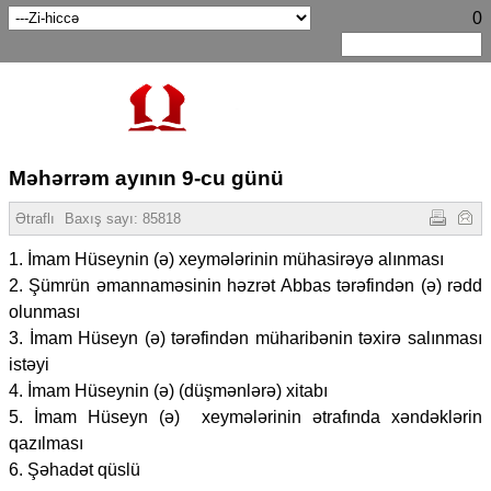
0
Məhərrəm ayının 9-cu günü
Ətraflı
Baxış sayı:
85818
1. İmam Hüseynin (ə) xeymələrinin mühasirəyə alınması
2. Şümrün əmannaməsinin həzrət Abbas tərəfindən (ə) rədd
olunması
3. İmam Hüseyn (ə) tərəfindən müharibənin təxirə salınması
istəyi
4. İmam Hüseynin (ə) (düşmənlərə) xitabı
5. İmam Hüseyn (ə) xeymələrinin ətrafında xəndəklərin
qazılması
6. Şəhadət qüslü