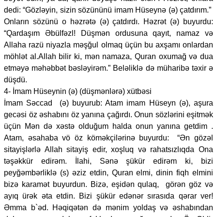
dedi: “Gözləyin, sizin sözününü imam Hüseynə (ə) çatdırım.”
Onların sözünü o həzrətə (ə) çatdırdı. Həzrət (ə) buyurdu:
“Qardaşım Əbülfəzl! Düşmən ordusuna qayıt, namaz və
Allaha razü niyazla məşğul olmaq üçün bu axşamı onlardan
möhlət al.Allah bilir ki, mən namaza, Quran oxumağ və dua
etməyə məhəbbət bəsləyirəm.” Beləliklə də müharibə təxir ə
düşdü.
4- İmam Hüseynin (ə) (düşmənlərə) xütbəsi
İmam Səccad (ə) buyurub: Atam imam Hüseyn (ə), aşura
gecəsi öz əshabını öz yanına çağırdı. Onun sözlərini eşitmək
üçün Mən də xəstə olduğum halda onun yanına getdim .
Atam, əsahaba vö öz köməkçilərinə buyurdu: “Ən gözəl
sitayişlərlə Allah sitayiş edir, xoşluq və rahatsızlıqda Ona
təşəkkür edirəm. İlahi, Sənə şükür edirəm ki, bizi
peyğəmbərliklə (s) əziz etdin, Quran elmi, dinin fiqh elmini
bizə karamət buyurdun. Bizə, eşidən qulaq, görən göz və
ayıq ürək əta etdin. Bizi şükür edənər sırasıda qərar ver!
Əmma b`əd. Həqiqətən də mənim yoldaş və əshabından