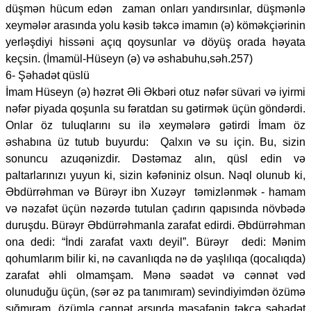
düşmən hücum edən zaman onları yandırsınlar, düşmənlə
xeymələr arasında yolu kəsib təkcə imamın (ə) köməkçiərinin
yerləşdiyi hissəni açıq qoysunlar və döyüş orada həyata
keçsin. (İmamül-Hüseyn (ə) və əshabuhu,səh.257)
6- Şəhadət qüslü
İmam Hüseyn (ə) həzrət Əli Əkbəri otuz nəfər süvari və iyirmi
nəfər piyada qoşunla su fəratdan su gətirmək üçün göndərdi.
Onlar öz tuluqlarını su ilə xeymələrə gətirdi İmam öz
əshabına üz tutub buyurdu: Qalxın və su için. Bu, sizin
sonuncu azuqənizdir. Dəstəmaz alın, qüsl edin və
paltarlarınızı yuyun ki, sizin kəfəniniz olsun. Nəql olunub ki,
Əbdürrəhman və Bürəyr ibn Xuzəyr təmizlənmək - hamam
və nəzafət üçün nəzərdə tutulan çadırın qapısında növbədə
duruşdu. Bürəyr Əbdürrəhmanla zarafat edirdi. Əbdürrəhman
ona dedi: “İndi zarafat vaxtı deyil”. Bürəyr dedi: Mənim
qohumlarım bilir ki, nə cavanlıqda nə də yaşlılıqa (qocalıqda)
zarafat əhli olmamşam. Mənə səadət və cənnət vəd
olunuduğu üçün, (sər əz pa tanımıram) sevindiyimdən özümə
sığmıram, özümlə cənnət arsında məsafənin təkcə şəhadət