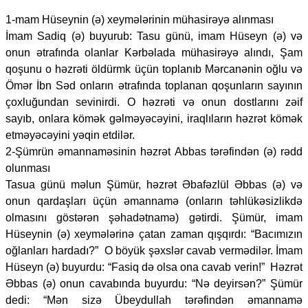
1-mam Hüseynin (ə) xeymələrinin mühasirəyə alınması
İmam Sadiq (ə) buyurub: Tasu günü, imam Hüseyn (ə) və
onun ətrafında olanlar Kərbəlada mühasirəyə alındı, Şam
qoşunu o həzrəti öldürmk üçün toplanıb Mərcanənin oğlu və
Ömər İbn Səd onların ətrafında toplanan qoşunların sayının
çoxluğundan sevinirdi. O həzrəti və onun dostlarını zəif
sayıb, onlara kömək gəlməyəcəyini, iraqlıların həzrət kömək
etməyəcəyini yəqin etdilər.
2-Şümrün əmannaməsinin həzrət Abbas tərəfindən (ə) rədd
olunması
Tasua günü məlun Şümür, həzrət Əbafəzlül Əbbas (ə) və
onun qardaşları üçün əmannamə (onların təhlükəsizlikdə
olmasını göstərən şəhadətnamə) gətirdi. Şümür, imam
Hüseynin (ə) xeymələrinə çatan zaman qışqırdı: “Bacımızın
oğlanları hardadı?” O böyük şəxslər cavab vermədilər. İmam
Hüseyn (ə) buyurdu: “Fasiq də olsa ona cavab verin!” Həzrət
Əbbas (ə) onun cavabında buyurdu: “Nə deyirsən?” Şümür
dedi: “Mən sizə Übeydullah tərəfindən əmannamə