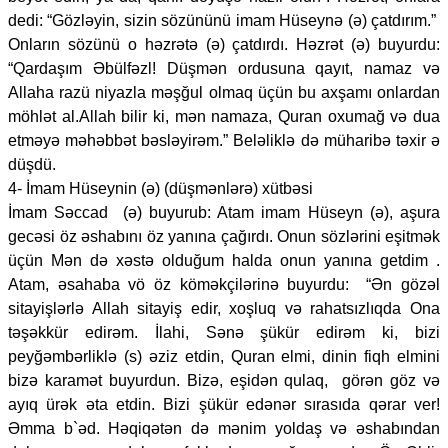
dedi: “Gözləyin, sizin sözününü imam Hüseynə (ə) çatdırım.”
Onların sözünü o həzrətə (ə) çatdırdı. Həzrət (ə) buyurdu:
“Qardaşım Əbülfəzl! Düşmən ordusuna qayıt, namaz və
Allaha razü niyazla məşğul olmaq üçün bu axşamı onlardan
möhlət al.Allah bilir ki, mən namaza, Quran oxumağ və dua
etməyə məhəbbət bəsləyirəm.” Beləliklə də müharibə təxir ə
düşdü.
4- İmam Hüseynin (ə) (düşmənlərə) xütbəsi
İmam Səccad (ə) buyurub: Atam imam Hüseyn (ə), aşura
gecəsi öz əshabını öz yanına çağırdı. Onun sözlərini eşitmək
üçün Mən də xəstə olduğum halda onun yanına getdim .
Atam, əsahaba vö öz köməkçilərinə buyurdu: “Ən gözəl
sitayişlərlə Allah sitayiş edir, xoşluq və rahatsızlıqda Ona
təşəkkür edirəm. İlahi, Sənə şükür edirəm ki, bizi
peyğəmbərliklə (s) əziz etdin, Quran elmi, dinin fiqh elmini
bizə karamət buyurdun. Bizə, eşidən qulaq, görən göz və
ayıq ürək əta etdin. Bizi şükür edənər sırasıda qərar ver!
Əmma b`əd. Həqiqətən də mənim yoldaş və əshabından