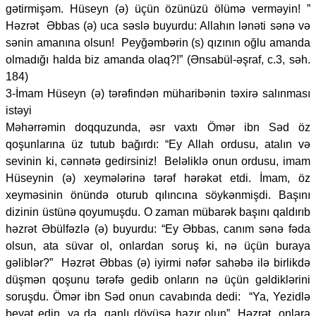
gətirmişəm. Hüseyn (ə) üçün özünüzü ölümə verməyin! ”
Həzrət Əbbas (ə) uca səslə buyurdu: Allahın lənəti sənə və
sənin amanına olsun! Peyğəmbərin (s) qızının oğlu amanda
olmadığı halda biz amanda olaq?!” (Ənsabül-əşraf, c.3, səh.
184)
3-İmam Hüseyn (ə) tərəfindən müharibənin təxirə salınması
istəyi
Məhərrəmin doqquzunda, əsr vaxtı Ömər ibn Səd öz
qoşunlarına üz tutub bağırdı: “Ey Allah ordusu, atalın və
sevinin ki, cənnətə gedirsiniz! Beləliklə onun ordusu, imam
Hüseynin (ə) xeymələrinə tərəf hərəkət etdi. İmam, öz
xeyməsinin önündə oturub qılıncına söykənmişdi. Başını
dizinin üstünə qoyumuşdu. O zaman mübarək başını qaldırıb
həzrət Əbülfəzlə (ə) buyurdu: “Ey Əbbas, canım sənə fəda
olsun, ata süvar ol, onlardan soruş ki, nə üçün buraya
gəliblər?” Həzrət Əbbas (ə) iyirmi nəfər sahəbə ilə birlikdə
düşmən qoşunu tərəfə gedib onların nə üçün gəldiklərini
soruşdu. Ömər ibn Səd onun cavabında dedi: “Ya, Yezidlə
beyət edin, ya da, qanlı döyüşə hazır olun”. Həzrət, onlara