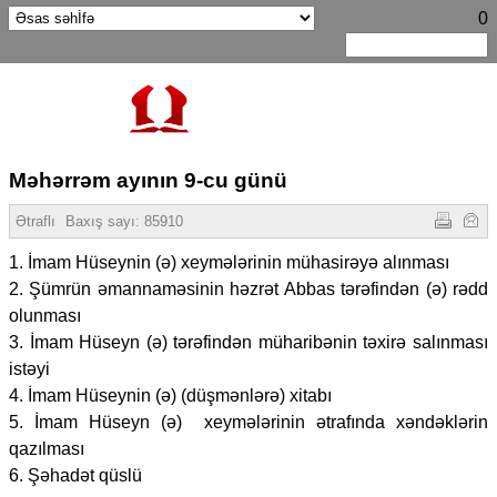
0
Məhərrəm ayının 9-cu günü
Ətraflı
Baxış sayı:
85910
1. İmam Hüseynin (ə) xeymələrinin mühasirəyə alınması
2. Şümrün əmannaməsinin həzrət Abbas tərəfindən (ə) rədd
olunması
3. İmam Hüseyn (ə) tərəfindən müharibənin təxirə salınması
istəyi
4. İmam Hüseynin (ə) (düşmənlərə) xitabı
5. İmam Hüseyn (ə) xeymələrinin ətrafında xəndəklərin
qazılması
6. Şəhadət qüslü