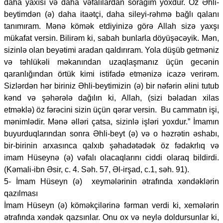
daha yaxısı və daha vəfalılardan sorağım yoxdur. Öz Əhli-
beytimdən (ə) daha itaətçi, daha sileyi-rəhmə bağlı qalanı
tanımıram. Mənə kömək etdiyinizə görə Allah sizə yaxşı
mükafat versin. Bilirəm ki, sabah bunlarla döyüşəcəyik. Mən,
sizinlə olan beyətimi aradan qaldırıram. Yola düşüb getməniz
və təhlükəli məkanından uzaqlaşmanız üçün gecənin
qaranlığından örtük kimi istifadə etmənizə icazə verirəm.
Sizlərdən hər biriniz Əhli-beytimizin (ə) bir nəfərin əlini tutub
kənd və şəhərələ dağılın ki, Allah, (sizi bəladan xilas
etməklə) öz fərəcini sizin üçün qərar versin. Bu cammatın işi,
mənimlədir. Mənə əlləri çatsa, sizinlə işləri yoxdur.” İmamın
buyurduqlarından sonra Əhli-beyt (ə) və o həzrətin əshabı,
bir-birinin arxasınca qalxıb şəhadətədək öz fədakrlıq və
imam Hüseynə (ə) vəfalı olacaqlarını ciddi olaraq bildirdi.
(Kəmali-ibn Əsir, c. 4. Səh. 57, Əl-irşad, c.1, səh. 91).
5- İmam Hüseyn (ə) xeymələrinin ətrafında xəndəklərin
qazılması
İmam Hüseyn (ə) köməkçilərinə fərman verdi ki, xemələrin
ətrafında xəndək qazsınlar. Onu ox və neylə doldursunlar ki,