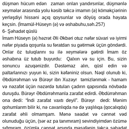
düşmən hücum edən zaman onları yandırsınlar, düşmənlə
xeymələr arasında yolu kəsib təkcə imamın (ə) köməkçiərinin
yerləşdiyi hissəni açıq qoysunlar və döyüş orada həyata
keçsin. (İmamül-Hüseyn (ə) və əshabuhu,səh.257)
6- Şəhadət qüslü
İmam Hüseyn (ə) həzrət Əli Əkbəri otuz nəfər süvari və iyirmi
nəfər piyada qoşunla su fəratdan su gətirmək üçün göndərdi.
Onlar öz tuluqlarını su ilə xeymələrə gətirdi İmam öz
əshabına üz tutub buyurdu: Qalxın və su için. Bu, sizin
sonuncu azuqənizdir. Dəstəmaz alın, qüsl edin və
paltarlarınızı yuyun ki, sizin kəfəniniz olsun. Nəql olunub ki,
Əbdürrəhman və Bürəyr ibn Xuzəyr təmizlənmək - hamam
və nəzafət üçün nəzərdə tutulan çadırın qapısında növbədə
duruşdu. Bürəyr Əbdürrəhmanla zarafat edirdi. Əbdürrəhman
ona dedi: “İndi zarafat vaxtı deyil”. Bürəyr dedi: Mənim
qohumlarım bilir ki, nə cavanlıqda nə də yaşlılıqa (qocalıqda)
zarafat əhli olmamşam. Mənə səadət və cənnət vəd
olunuduğu üçün, (sər əz pa tanımıram) sevindiyimdən özümə
sığmıram, özümlə cənnət arsında məsafənin təkcə şəhadət