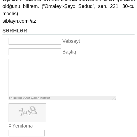
oldğunu bilirəm. (“Əmaleyi-Şeyx Səduq”, səh. 221, 30-cu
məclis).
sibtayn.com./az
ŞƏRHLƏR
Vebsayt
Başlıq
ön şəkilçi
2000
Qalan həriflər
Yeniləmə