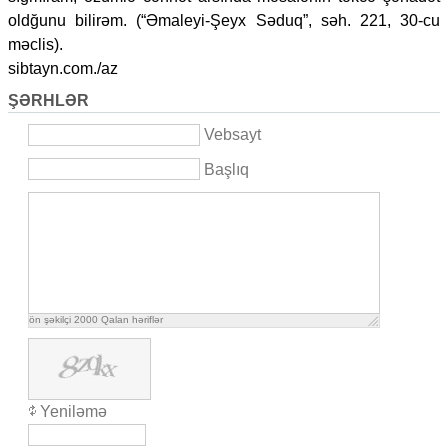
oldğunu bilirəm. (“Əmaleyi-Şeyx Səduq”, səh. 221, 30-cu
məclis).
sibtayn.com./az
ŞƏRHLƏR
Vebsayt
Başlıq
ön şəkilçi
2000
Qalan həriflər
Yeniləmə