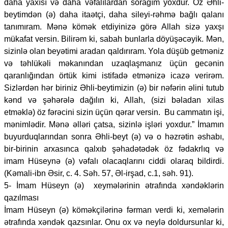
daha yaxısı və daha vəfalılardan sorağım yoxdur. Öz Əhli-
beytimdən (ə) daha itaətçi, daha sileyi-rəhmə bağlı qalanı
tanımıram. Mənə kömək etdiyinizə görə Allah sizə yaxşı
mükafat versin. Bilirəm ki, sabah bunlarla döyüşəcəyik. Mən,
sizinlə olan beyətimi aradan qaldırıram. Yola düşüb getməniz
və təhlükəli məkanından uzaqlaşmanız üçün gecənin
qaranlığından örtük kimi istifadə etmənizə icazə verirəm.
Sizlərdən hər biriniz Əhli-beytimizin (ə) bir nəfərin əlini tutub
kənd və şəhərələ dağılın ki, Allah, (sizi bəladan xilas
etməklə) öz fərəcini sizin üçün qərar versin. Bu cammatın işi,
mənimlədir. Mənə əlləri çatsa, sizinlə işləri yoxdur.” İmamın
buyurduqlarından sonra Əhli-beyt (ə) və o həzrətin əshabı,
bir-birinin arxasınca qalxıb şəhadətədək öz fədakrlıq və
imam Hüseynə (ə) vəfalı olacaqlarını ciddi olaraq bildirdi.
(Kəmali-ibn Əsir, c. 4. Səh. 57, Əl-irşad, c.1, səh. 91).
5- İmam Hüseyn (ə) xeymələrinin ətrafında xəndəklərin
qazılması
İmam Hüseyn (ə) köməkçilərinə fərman verdi ki, xemələrin
ətrafında xəndək qazsınlar. Onu ox və neylə doldursunlar ki,