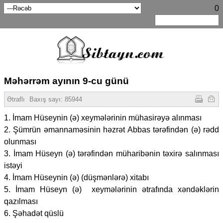
0
Məhərrəm ayının 9-cu günü
Ətraflı
Baxış sayı:
85944
1. İmam Hüseynin (ə) xeymələrinin mühasirəyə alınması
2. Şümrün əmannaməsinin həzrət Abbas tərəfindən (ə) rədd
olunması
3. İmam Hüseyn (ə) tərəfindən müharibənin təxirə salınması
istəyi
4. İmam Hüseynin (ə) (düşmənlərə) xitabı
5. İmam Hüseyn (ə) xeymələrinin ətrafında xəndəklərin
qazılması
6. Şəhadət qüslü