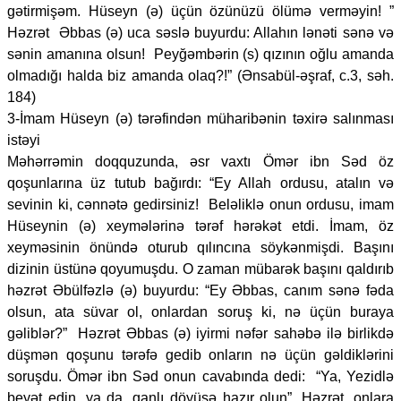
gətirmişəm. Hüseyn (ə) üçün özünüzü ölümə verməyin! ”
Həzrət Əbbas (ə) uca səslə buyurdu: Allahın lənəti sənə və
sənin amanına olsun! Peyğəmbərin (s) qızının oğlu amanda
olmadığı halda biz amanda olaq?!” (Ənsabül-əşraf, c.3, səh.
184)
3-İmam Hüseyn (ə) tərəfindən müharibənin təxirə salınması
istəyi
Məhərrəmin doqquzunda, əsr vaxtı Ömər ibn Səd öz
qoşunlarına üz tutub bağırdı: “Ey Allah ordusu, atalın və
sevinin ki, cənnətə gedirsiniz! Beləliklə onun ordusu, imam
Hüseynin (ə) xeymələrinə tərəf hərəkət etdi. İmam, öz
xeyməsinin önündə oturub qılıncına söykənmişdi. Başını
dizinin üstünə qoyumuşdu. O zaman mübarək başını qaldırıb
həzrət Əbülfəzlə (ə) buyurdu: “Ey Əbbas, canım sənə fəda
olsun, ata süvar ol, onlardan soruş ki, nə üçün buraya
gəliblər?” Həzrət Əbbas (ə) iyirmi nəfər sahəbə ilə birlikdə
düşmən qoşunu tərəfə gedib onların nə üçün gəldiklərini
soruşdu. Ömər ibn Səd onun cavabında dedi: “Ya, Yezidlə
beyət edin, ya da, qanlı döyüşə hazır olun”. Həzrət, onlara