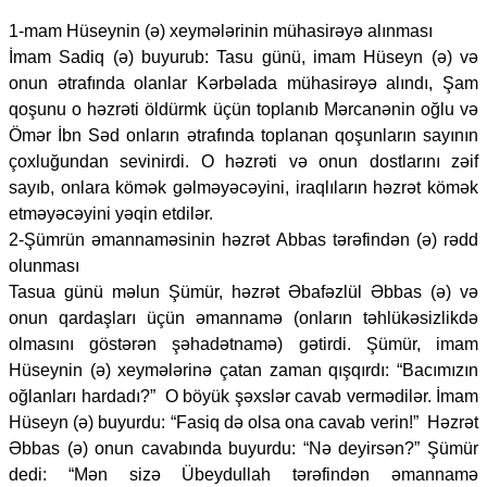
1-mam Hüseynin (ə) xeymələrinin mühasirəyə alınması
İmam Sadiq (ə) buyurub: Tasu günü, imam Hüseyn (ə) və
onun ətrafında olanlar Kərbəlada mühasirəyə alındı, Şam
qoşunu o həzrəti öldürmk üçün toplanıb Mərcanənin oğlu və
Ömər İbn Səd onların ətrafında toplanan qoşunların sayının
çoxluğundan sevinirdi. O həzrəti və onun dostlarını zəif
sayıb, onlara kömək gəlməyəcəyini, iraqlıların həzrət kömək
etməyəcəyini yəqin etdilər.
2-Şümrün əmannaməsinin həzrət Abbas tərəfindən (ə) rədd
olunması
Tasua günü məlun Şümür, həzrət Əbafəzlül Əbbas (ə) və
onun qardaşları üçün əmannamə (onların təhlükəsizlikdə
olmasını göstərən şəhadətnamə) gətirdi. Şümür, imam
Hüseynin (ə) xeymələrinə çatan zaman qışqırdı: “Bacımızın
oğlanları hardadı?” O böyük şəxslər cavab vermədilər. İmam
Hüseyn (ə) buyurdu: “Fasiq də olsa ona cavab verin!” Həzrət
Əbbas (ə) onun cavabında buyurdu: “Nə deyirsən?” Şümür
dedi: “Mən sizə Übeydullah tərəfindən əmannamə