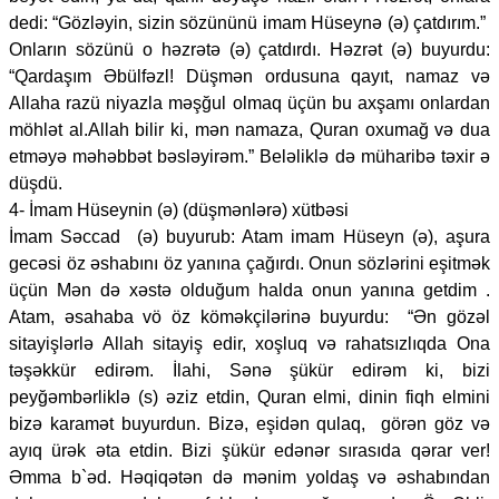
dedi: “Gözləyin, sizin sözününü imam Hüseynə (ə) çatdırım.”
Onların sözünü o həzrətə (ə) çatdırdı. Həzrət (ə) buyurdu:
“Qardaşım Əbülfəzl! Düşmən ordusuna qayıt, namaz və
Allaha razü niyazla məşğul olmaq üçün bu axşamı onlardan
möhlət al.Allah bilir ki, mən namaza, Quran oxumağ və dua
etməyə məhəbbət bəsləyirəm.” Beləliklə də müharibə təxir ə
düşdü.
4- İmam Hüseynin (ə) (düşmənlərə) xütbəsi
İmam Səccad (ə) buyurub: Atam imam Hüseyn (ə), aşura
gecəsi öz əshabını öz yanına çağırdı. Onun sözlərini eşitmək
üçün Mən də xəstə olduğum halda onun yanına getdim .
Atam, əsahaba vö öz köməkçilərinə buyurdu: “Ən gözəl
sitayişlərlə Allah sitayiş edir, xoşluq və rahatsızlıqda Ona
təşəkkür edirəm. İlahi, Sənə şükür edirəm ki, bizi
peyğəmbərliklə (s) əziz etdin, Quran elmi, dinin fiqh elmini
bizə karamət buyurdun. Bizə, eşidən qulaq, görən göz və
ayıq ürək əta etdin. Bizi şükür edənər sırasıda qərar ver!
Əmma b`əd. Həqiqətən də mənim yoldaş və əshabından