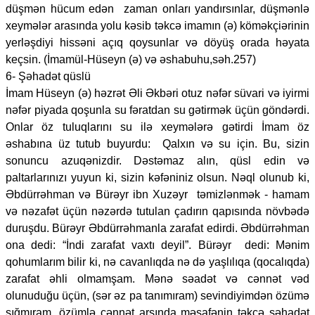
düşmən hücum edən zaman onları yandırsınlar, düşmənlə
xeymələr arasında yolu kəsib təkcə imamın (ə) köməkçiərinin
yerləşdiyi hissəni açıq qoysunlar və döyüş orada həyata
keçsin. (İmamül-Hüseyn (ə) və əshabuhu,səh.257)
6- Şəhadət qüslü
İmam Hüseyn (ə) həzrət Əli Əkbəri otuz nəfər süvari və iyirmi
nəfər piyada qoşunla su fəratdan su gətirmək üçün göndərdi.
Onlar öz tuluqlarını su ilə xeymələrə gətirdi İmam öz
əshabına üz tutub buyurdu: Qalxın və su için. Bu, sizin
sonuncu azuqənizdir. Dəstəmaz alın, qüsl edin və
paltarlarınızı yuyun ki, sizin kəfəniniz olsun. Nəql olunub ki,
Əbdürrəhman və Bürəyr ibn Xuzəyr təmizlənmək - hamam
və nəzafət üçün nəzərdə tutulan çadırın qapısında növbədə
duruşdu. Bürəyr Əbdürrəhmanla zarafat edirdi. Əbdürrəhman
ona dedi: “İndi zarafat vaxtı deyil”. Bürəyr dedi: Mənim
qohumlarım bilir ki, nə cavanlıqda nə də yaşlılıqa (qocalıqda)
zarafat əhli olmamşam. Mənə səadət və cənnət vəd
olunuduğu üçün, (sər əz pa tanımıram) sevindiyimdən özümə
sığmıram, özümlə cənnət arsında məsafənin təkcə şəhadət