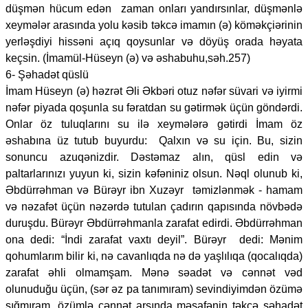
düşmən hücum edən zaman onları yandırsınlar, düşmənlə
xeymələr arasında yolu kəsib təkcə imamın (ə) köməkçiərinin
yerləşdiyi hissəni açıq qoysunlar və döyüş orada həyata
keçsin. (İmamül-Hüseyn (ə) və əshabuhu,səh.257)
6- Şəhadət qüslü
İmam Hüseyn (ə) həzrət Əli Əkbəri otuz nəfər süvari və iyirmi
nəfər piyada qoşunla su fəratdan su gətirmək üçün göndərdi.
Onlar öz tuluqlarını su ilə xeymələrə gətirdi İmam öz
əshabına üz tutub buyurdu: Qalxın və su için. Bu, sizin
sonuncu azuqənizdir. Dəstəmaz alın, qüsl edin və
paltarlarınızı yuyun ki, sizin kəfəniniz olsun. Nəql olunub ki,
Əbdürrəhman və Bürəyr ibn Xuzəyr təmizlənmək - hamam
və nəzafət üçün nəzərdə tutulan çadırın qapısında növbədə
duruşdu. Bürəyr Əbdürrəhmanla zarafat edirdi. Əbdürrəhman
ona dedi: “İndi zarafat vaxtı deyil”. Bürəyr dedi: Mənim
qohumlarım bilir ki, nə cavanlıqda nə də yaşlılıqa (qocalıqda)
zarafat əhli olmamşam. Mənə səadət və cənnət vəd
olunuduğu üçün, (sər əz pa tanımıram) sevindiyimdən özümə
sığmıram, özümlə cənnət arsında məsafənin təkcə şəhadət