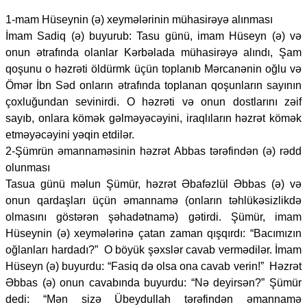
1-mam Hüseynin (ə) xeymələrinin mühasirəyə alınması
İmam Sadiq (ə) buyurub: Tasu günü, imam Hüseyn (ə) və
onun ətrafında olanlar Kərbəlada mühasirəyə alındı, Şam
qoşunu o həzrəti öldürmk üçün toplanıb Mərcanənin oğlu və
Ömər İbn Səd onların ətrafında toplanan qoşunların sayının
çoxluğundan sevinirdi. O həzrəti və onun dostlarını zəif
sayıb, onlara kömək gəlməyəcəyini, iraqlıların həzrət kömək
etməyəcəyini yəqin etdilər.
2-Şümrün əmannaməsinin həzrət Abbas tərəfindən (ə) rədd
olunması
Tasua günü məlun Şümür, həzrət Əbafəzlül Əbbas (ə) və
onun qardaşları üçün əmannamə (onların təhlükəsizlikdə
olmasını göstərən şəhadətnamə) gətirdi. Şümür, imam
Hüseynin (ə) xeymələrinə çatan zaman qışqırdı: “Bacımızın
oğlanları hardadı?” O böyük şəxslər cavab vermədilər. İmam
Hüseyn (ə) buyurdu: “Fasiq də olsa ona cavab verin!” Həzrət
Əbbas (ə) onun cavabında buyurdu: “Nə deyirsən?” Şümür
dedi: “Mən sizə Übeydullah tərəfindən əmannamə