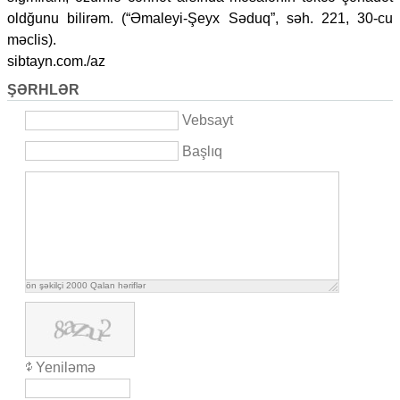
oldğunu bilirəm. (“Əmaleyi-Şeyx Səduq”, səh. 221, 30-cu
məclis).
sibtayn.com./az
ŞƏRHLƏR
Vebsayt
Başlıq
ön şəkilçi
2000
Qalan həriflər
Yeniləmə