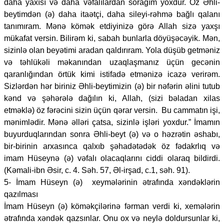
daha yaxısı və daha vəfalılardan sorağım yoxdur. Öz Əhli-
beytimdən (ə) daha itaətçi, daha sileyi-rəhmə bağlı qalanı
tanımıram. Mənə kömək etdiyinizə görə Allah sizə yaxşı
mükafat versin. Bilirəm ki, sabah bunlarla döyüşəcəyik. Mən,
sizinlə olan beyətimi aradan qaldırıram. Yola düşüb getməniz
və təhlükəli məkanından uzaqlaşmanız üçün gecənin
qaranlığından örtük kimi istifadə etmənizə icazə verirəm.
Sizlərdən hər biriniz Əhli-beytimizin (ə) bir nəfərin əlini tutub
kənd və şəhərələ dağılın ki, Allah, (sizi bəladan xilas
etməklə) öz fərəcini sizin üçün qərar versin. Bu cammatın işi,
mənimlədir. Mənə əlləri çatsa, sizinlə işləri yoxdur.” İmamın
buyurduqlarından sonra Əhli-beyt (ə) və o həzrətin əshabı,
bir-birinin arxasınca qalxıb şəhadətədək öz fədakrlıq və
imam Hüseynə (ə) vəfalı olacaqlarını ciddi olaraq bildirdi.
(Kəmali-ibn Əsir, c. 4. Səh. 57, Əl-irşad, c.1, səh. 91).
5- İmam Hüseyn (ə) xeymələrinin ətrafında xəndəklərin
qazılması
İmam Hüseyn (ə) köməkçilərinə fərman verdi ki, xemələrin
ətrafında xəndək qazsınlar. Onu ox və neylə doldursunlar ki,