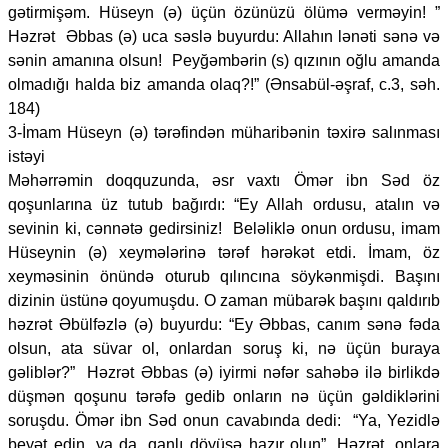
gətirmişəm. Hüseyn (ə) üçün özünüzü ölümə verməyin! ”
Həzrət Əbbas (ə) uca səslə buyurdu: Allahın lənəti sənə və
sənin amanına olsun! Peyğəmbərin (s) qızının oğlu amanda
olmadığı halda biz amanda olaq?!” (Ənsabül-əşraf, c.3, səh.
184)
3-İmam Hüseyn (ə) tərəfindən müharibənin təxirə salınması
istəyi
Məhərrəmin doqquzunda, əsr vaxtı Ömər ibn Səd öz
qoşunlarına üz tutub bağırdı: “Ey Allah ordusu, atalın və
sevinin ki, cənnətə gedirsiniz! Beləliklə onun ordusu, imam
Hüseynin (ə) xeymələrinə tərəf hərəkət etdi. İmam, öz
xeyməsinin önündə oturub qılıncına söykənmişdi. Başını
dizinin üstünə qoyumuşdu. O zaman mübarək başını qaldırıb
həzrət Əbülfəzlə (ə) buyurdu: “Ey Əbbas, canım sənə fəda
olsun, ata süvar ol, onlardan soruş ki, nə üçün buraya
gəliblər?” Həzrət Əbbas (ə) iyirmi nəfər sahəbə ilə birlikdə
düşmən qoşunu tərəfə gedib onların nə üçün gəldiklərini
soruşdu. Ömər ibn Səd onun cavabında dedi: “Ya, Yezidlə
beyət edin, ya da, qanlı döyüşə hazır olun”. Həzrət, onlara