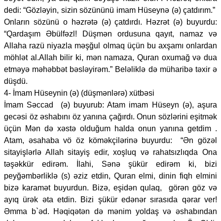
dedi: “Gözləyin, sizin sözününü imam Hüseynə (ə) çatdırım.”
Onların sözünü o həzrətə (ə) çatdırdı. Həzrət (ə) buyurdu:
“Qardaşım Əbülfəzl! Düşmən ordusuna qayıt, namaz və
Allaha razü niyazla məşğul olmaq üçün bu axşamı onlardan
möhlət al.Allah bilir ki, mən namaza, Quran oxumağ və dua
etməyə məhəbbət bəsləyirəm.” Beləliklə də müharibə təxir ə
düşdü.
4- İmam Hüseynin (ə) (düşmənlərə) xütbəsi
İmam Səccad (ə) buyurub: Atam imam Hüseyn (ə), aşura
gecəsi öz əshabını öz yanına çağırdı. Onun sözlərini eşitmək
üçün Mən də xəstə olduğum halda onun yanına getdim .
Atam, əsahaba vö öz köməkçilərinə buyurdu: “Ən gözəl
sitayişlərlə Allah sitayiş edir, xoşluq və rahatsızlıqda Ona
təşəkkür edirəm. İlahi, Sənə şükür edirəm ki, bizi
peyğəmbərliklə (s) əziz etdin, Quran elmi, dinin fiqh elmini
bizə karamət buyurdun. Bizə, eşidən qulaq, görən göz və
ayıq ürək əta etdin. Bizi şükür edənər sırasıda qərar ver!
Əmma b`əd. Həqiqətən də mənim yoldaş və əshabından