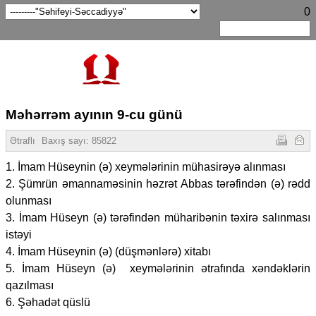
0
Məhərrəm ayının 9-cu günü
Ətraflı
Baxış sayı:
85822
1. İmam Hüseynin (ə) xeymələrinin mühasirəyə alınması
2. Şümrün əmannaməsinin həzrət Abbas tərəfindən (ə) rədd
olunması
3. İmam Hüseyn (ə) tərəfindən müharibənin təxirə salınması
istəyi
4. İmam Hüseynin (ə) (düşmənlərə) xitabı
5. İmam Hüseyn (ə) xeymələrinin ətrafında xəndəklərin
qazılması
6. Şəhadət qüslü