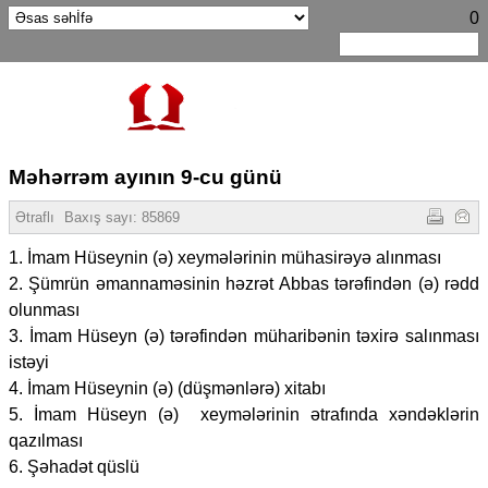
0
Məhərrəm ayının 9-cu günü
Ətraflı
Baxış sayı:
85869
1. İmam Hüseynin (ə) xeymələrinin mühasirəyə alınması
2. Şümrün əmannaməsinin həzrət Abbas tərəfindən (ə) rədd
olunması
3. İmam Hüseyn (ə) tərəfindən müharibənin təxirə salınması
istəyi
4. İmam Hüseynin (ə) (düşmənlərə) xitabı
5. İmam Hüseyn (ə) xeymələrinin ətrafında xəndəklərin
qazılması
6. Şəhadət qüslü