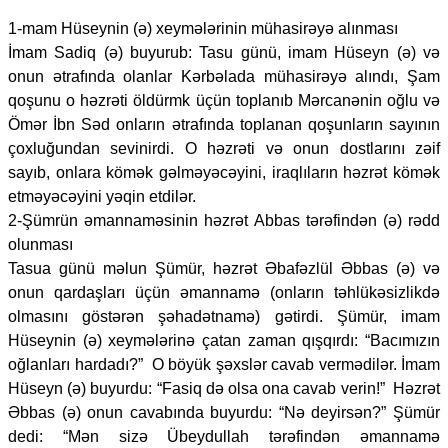
1-mam Hüseynin (ə) xeymələrinin mühasirəyə alınması
İmam Sadiq (ə) buyurub: Tasu günü, imam Hüseyn (ə) və
onun ətrafında olanlar Kərbəlada mühasirəyə alındı, Şam
qoşunu o həzrəti öldürmk üçün toplanıb Mərcanənin oğlu və
Ömər İbn Səd onların ətrafında toplanan qoşunların sayının
çoxluğundan sevinirdi. O həzrəti və onun dostlarını zəif
sayıb, onlara kömək gəlməyəcəyini, iraqlıların həzrət kömək
etməyəcəyini yəqin etdilər.
2-Şümrün əmannaməsinin həzrət Abbas tərəfindən (ə) rədd
olunması
Tasua günü məlun Şümür, həzrət Əbafəzlül Əbbas (ə) və
onun qardaşları üçün əmannamə (onların təhlükəsizlikdə
olmasını göstərən şəhadətnamə) gətirdi. Şümür, imam
Hüseynin (ə) xeymələrinə çatan zaman qışqırdı: “Bacımızın
oğlanları hardadı?” O böyük şəxslər cavab vermədilər. İmam
Hüseyn (ə) buyurdu: “Fasiq də olsa ona cavab verin!” Həzrət
Əbbas (ə) onun cavabında buyurdu: “Nə deyirsən?” Şümür
dedi: “Mən sizə Übeydullah tərəfindən əmannamə