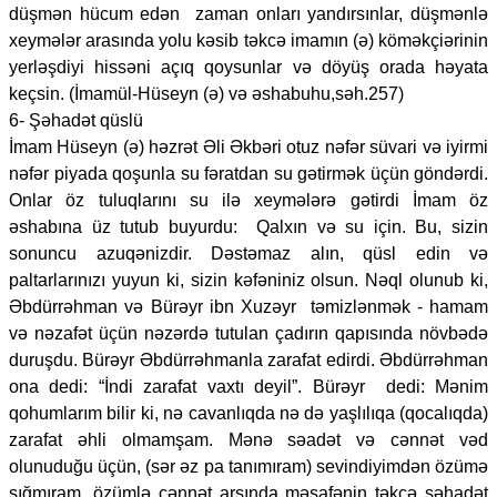
düşmən hücum edən zaman onları yandırsınlar, düşmənlə
xeymələr arasında yolu kəsib təkcə imamın (ə) köməkçiərinin
yerləşdiyi hissəni açıq qoysunlar və döyüş orada həyata
keçsin. (İmamül-Hüseyn (ə) və əshabuhu,səh.257)
6- Şəhadət qüslü
İmam Hüseyn (ə) həzrət Əli Əkbəri otuz nəfər süvari və iyirmi
nəfər piyada qoşunla su fəratdan su gətirmək üçün göndərdi.
Onlar öz tuluqlarını su ilə xeymələrə gətirdi İmam öz
əshabına üz tutub buyurdu: Qalxın və su için. Bu, sizin
sonuncu azuqənizdir. Dəstəmaz alın, qüsl edin və
paltarlarınızı yuyun ki, sizin kəfəniniz olsun. Nəql olunub ki,
Əbdürrəhman və Bürəyr ibn Xuzəyr təmizlənmək - hamam
və nəzafət üçün nəzərdə tutulan çadırın qapısında növbədə
duruşdu. Bürəyr Əbdürrəhmanla zarafat edirdi. Əbdürrəhman
ona dedi: “İndi zarafat vaxtı deyil”. Bürəyr dedi: Mənim
qohumlarım bilir ki, nə cavanlıqda nə də yaşlılıqa (qocalıqda)
zarafat əhli olmamşam. Mənə səadət və cənnət vəd
olunuduğu üçün, (sər əz pa tanımıram) sevindiyimdən özümə
sığmıram, özümlə cənnət arsında məsafənin təkcə şəhadət