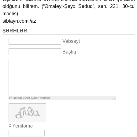
oldğunu bilirəm. (“Əmaleyi-Şeyx Səduq”, səh. 221, 30-cu
məclis).
sibtayn.com./az
ŞƏRHLƏR
Vebsayt
Başlıq
ön şəkilçi
2000
Qalan həriflər
Yeniləmə