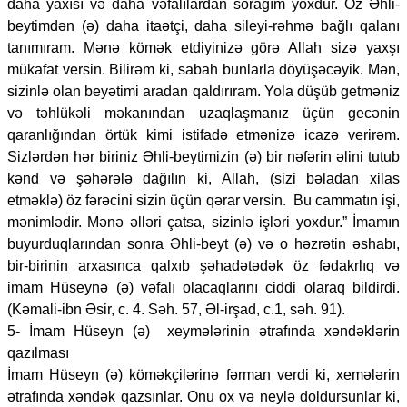
daha yaxısı və daha vəfalılardan sorağım yoxdur. Öz Əhli-
beytimdən (ə) daha itaətçi, daha sileyi-rəhmə bağlı qalanı
tanımıram. Mənə kömək etdiyinizə görə Allah sizə yaxşı
mükafat versin. Bilirəm ki, sabah bunlarla döyüşəcəyik. Mən,
sizinlə olan beyətimi aradan qaldırıram. Yola düşüb getməniz
və təhlükəli məkanından uzaqlaşmanız üçün gecənin
qaranlığından örtük kimi istifadə etmənizə icazə verirəm.
Sizlərdən hər biriniz Əhli-beytimizin (ə) bir nəfərin əlini tutub
kənd və şəhərələ dağılın ki, Allah, (sizi bəladan xilas
etməklə) öz fərəcini sizin üçün qərar versin. Bu cammatın işi,
mənimlədir. Mənə əlləri çatsa, sizinlə işləri yoxdur.” İmamın
buyurduqlarından sonra Əhli-beyt (ə) və o həzrətin əshabı,
bir-birinin arxasınca qalxıb şəhadətədək öz fədakrlıq və
imam Hüseynə (ə) vəfalı olacaqlarını ciddi olaraq bildirdi.
(Kəmali-ibn Əsir, c. 4. Səh. 57, Əl-irşad, c.1, səh. 91).
5- İmam Hüseyn (ə) xeymələrinin ətrafında xəndəklərin
qazılması
İmam Hüseyn (ə) köməkçilərinə fərman verdi ki, xemələrin
ətrafında xəndək qazsınlar. Onu ox və neylə doldursunlar ki,