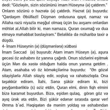
dedi: “Gözləyin, sizin sözününü imam Hüseynə (ə) çatdırım.”
Onların sözünü o həzrətə (ə) çatdırdı. Həzrət (ə) buyurdu:
“Qardaşım Əbülfəzl! Düşmən ordusuna qayıt, namaz və
Allaha razü niyazla məşğul olmaq üçün bu axşamı onlardan
möhlət al.Allah bilir ki, mən namaza, Quran oxumağ və dua
etməyə məhəbbət bəsləyirəm.” Beləliklə də müharibə təxir ə
düşdü.
4- İmam Hüseynin (ə) (düşmənlərə) xütbəsi
İmam Səccad (ə) buyurub: Atam imam Hüseyn (ə), aşura
gecəsi öz əshabını öz yanına çağırdı. Onun sözlərini eşitmək
üçün Mən də xəstə olduğum halda onun yanına getdim .
Atam, əsahaba vö öz köməkçilərinə buyurdu: “Ən gözəl
sitayişlərlə Allah sitayiş edir, xoşluq və rahatsızlıqda Ona
təşəkkür edirəm. İlahi, Sənə şükür edirəm ki, bizi
peyğəmbərliklə (s) əziz etdin, Quran elmi, dinin fiqh elmini
bizə karamət buyurdun. Bizə, eşidən qulaq, görən göz və
ayıq ürək əta etdin. Bizi şükür edənər sırasıda qərar ver!
Əmma b`əd. Həqiqətən də mənim yoldaş və əshabından