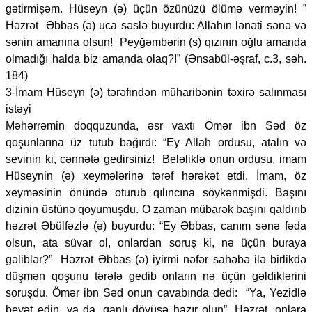
gətirmişəm. Hüseyn (ə) üçün özünüzü ölümə verməyin! ”
Həzrət Əbbas (ə) uca səslə buyurdu: Allahın lənəti sənə və
sənin amanına olsun! Peyğəmbərin (s) qızının oğlu amanda
olmadığı halda biz amanda olaq?!” (Ənsabül-əşraf, c.3, səh.
184)
3-İmam Hüseyn (ə) tərəfindən müharibənin təxirə salınması
istəyi
Məhərrəmin doqquzunda, əsr vaxtı Ömər ibn Səd öz
qoşunlarına üz tutub bağırdı: “Ey Allah ordusu, atalın və
sevinin ki, cənnətə gedirsiniz! Beləliklə onun ordusu, imam
Hüseynin (ə) xeymələrinə tərəf hərəkət etdi. İmam, öz
xeyməsinin önündə oturub qılıncına söykənmişdi. Başını
dizinin üstünə qoyumuşdu. O zaman mübarək başını qaldırıb
həzrət Əbülfəzlə (ə) buyurdu: “Ey Əbbas, canım sənə fəda
olsun, ata süvar ol, onlardan soruş ki, nə üçün buraya
gəliblər?” Həzrət Əbbas (ə) iyirmi nəfər sahəbə ilə birlikdə
düşmən qoşunu tərəfə gedib onların nə üçün gəldiklərini
soruşdu. Ömər ibn Səd onun cavabında dedi: “Ya, Yezidlə
beyət edin, ya da, qanlı döyüşə hazır olun”. Həzrət, onlara